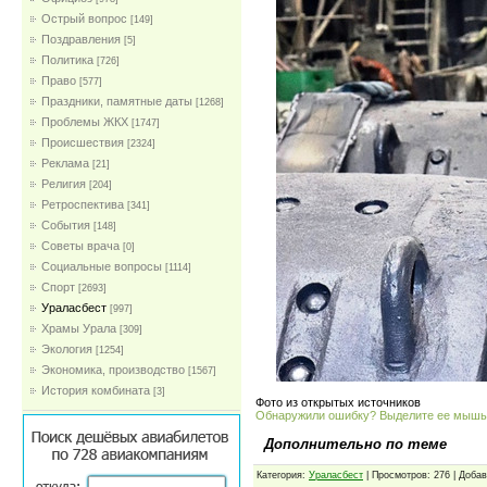
Острый вопрос
[149]
Поздравления
[5]
Политика
[726]
Право
[577]
Праздники, памятные даты
[1268]
Проблемы ЖКХ
[1747]
Проиcшествия
[2324]
Реклама
[21]
Религия
[204]
Ретроспектива
[341]
События
[148]
Советы врача
[0]
Социальные вопросы
[1114]
Спорт
[2693]
Ураласбест
[997]
Храмы Урала
[309]
Экология
[1254]
Экономика, производство
[1567]
История комбината
[3]
Фото из открытых источников
Обнаружили ошибку? Выделите ее мыш
Дополнительно по теме
Категория:
Ураласбест
| Просмотров: 276 | Доба