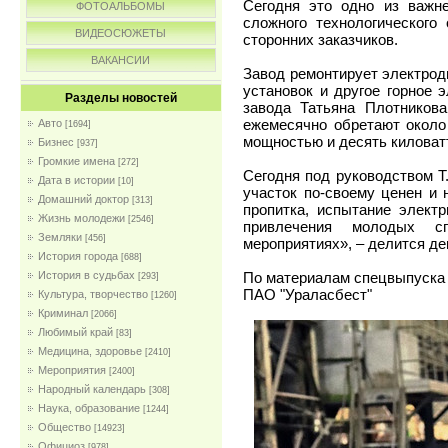
Сегодня это одно из важн
ФОТОАЛЬБОМЫ
сложного технологического
ВИДЕОСЮЖЕТЫ
сторонних заказчиков.
ВАКАНСИИ
Завод ремонтирует электродв
установок и другое горное 
Разделы новостей
завода Татьяна Плотников
ежемесячно обретают около
Авто
[1694]
мощностью и десять киловатт
Бизнес
[937]
Громкие имена
[272]
Сегодня под руководством Т
Дата в истории
[10]
участок по-своему ценен и н
Домашний доктор
[313]
пропитка, испытание элект
Жизнь молодежи
[2546]
привлечения молодых с
Земляки
[456]
мероприятиях», – делится д
История города
[688]
По материалам спецвыпуска 
История в судьбах
[293]
ПАО "Ураласбест"
Культура, творчество
[1260]
Криминал
[2066]
Любимый край
[83]
Медицина, здоровье
[2410]
Мероприятия
[2400]
Народный календарь
[308]
Наука, образование
[1244]
Общество
[14923]
Официоз
[978]