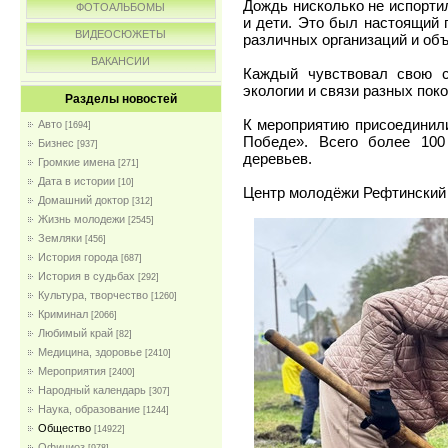
Дождь нисколько не испорти
ФОТОАЛЬБОМЫ
и дети. Это был настоящий 
ВИДЕОСЮЖЕТЫ
различных организаций и об
ВАКАНСИИ
Каждый чувствовал свою с
экологии и связи разных пок
Разделы новостей
К мероприятию присоединили
Авто
[1694]
Победе». Всего более 100
Бизнес
[937]
деревьев.
Громкие имена
[271]
Дата в истории
[10]
Центр молодёжи Рефтинский
Домашний доктор
[312]
Жизнь молодежи
[2545]
Земляки
[456]
История города
[687]
История в судьбах
[292]
Культура, творчество
[1260]
Криминал
[2066]
Любимый край
[82]
Медицина, здоровье
[2410]
Мероприятия
[2400]
Народный календарь
[307]
Наука, образование
[1244]
Общество
[14922]
Официоз