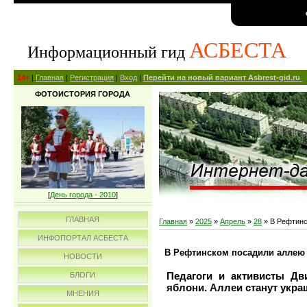
АСБЕСТА
Информационный гид
14+
|
Главная
|
Регистрация
|
Вход
|
Перейти на новый вариант Asbrest-gid.ru
ФОТОИСТОРИЯ ГОРОДА
[
День города - 2010
]
ГЛАВНАЯ
Главная
»
2025
»
Апрель
»
28
» В Рефтинс
ИНФОПОРТАЛ АСБЕСТА
В Рефтинском посадили аллею
НОВОСТИ
Педагоги и активисты Дв
БЛОГИ
яблони. Аллеи станут укр
МНЕНИЯ