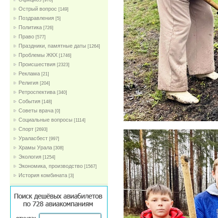
[978]
Острый вопрос
[149]
Поздравления
[5]
Политика
[726]
Право
[577]
Праздники, памятные даты
[1264]
Проблемы ЖКХ
[1746]
Проиcшествия
[2323]
Реклама
[21]
Религия
[204]
Ретроспектива
[340]
События
[148]
Советы врача
[0]
Социальные вопросы
[1114]
Спорт
[2693]
Ураласбест
[997]
Храмы Урала
[308]
Экология
[1254]
Экономика, производство
[1567]
История комбината
[3]