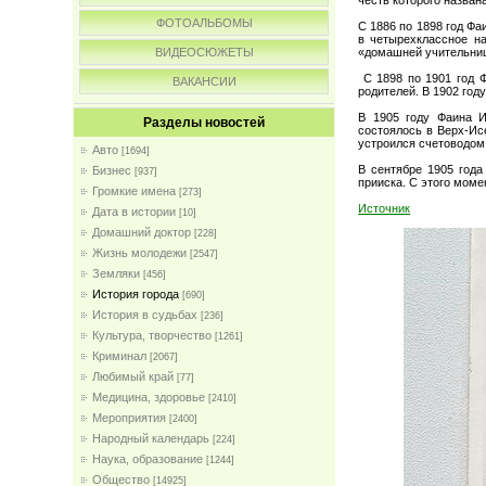
ФОТОАЛЬБОМЫ
С 1886 по 1898 год Фа
в четырехклассное на
«домашней учительни
ВИДЕОСЮЖЕТЫ
С 1898 по 1901 год Ф
ВАКАНСИИ
родителей. В 1902 год
В 1905 году Фаина И
Разделы новостей
состоялось в Верх-Ис
устроился счетоводом
Авто
[1694]
В сентябре 1905 года
Бизнес
[937]
прииска. С этого мом
Громкие имена
[273]
Источник
Дата в истории
[10]
Домашний доктор
[228]
Жизнь молодежи
[2547]
Земляки
[456]
История города
[690]
История в судьбах
[236]
Культура, творчество
[1261]
Криминал
[2067]
Любимый край
[77]
Медицина, здоровье
[2410]
Мероприятия
[2400]
Народный календарь
[224]
Наука, образование
[1244]
Общество
[14925]