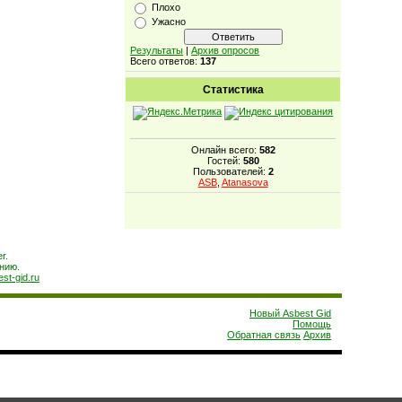
Плохо
Ужасно
Результаты
|
Архив опросов
Всего ответов:
137
Статистика
Онлайн всего:
582
Гостей:
580
Пользователей:
2
ASB
,
Atanasova
r.
нию.
est-gid.ru
Новый Asbest Gid
Помощь
Обратная связь
Архив