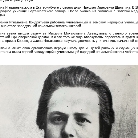
ина Игнатьевна жила в Екатеринбурге у своего дяди Николая Ивановича Шаньгина. В 1
родное училище Верх-Исетского завода. После окончания гимназии с золотой мед
цы».
аина Игнатьевна Кондратьева работала учительницей в земском народном училище
у она стала заведующей начальной земской школой.
гнатьевна вышла замуж за Михаила Михайловича Аввакумова, отставного военн
етской Единоверческой церкви. В июле того же года Аввакумовы переехали в Кудель
 на прииск Корево, а Фаина Игнатьевна получила должность учительницы начальной ш
 Фаина Игнатьевна организовала первую школу для 20 детей рабочих и служащих 
ента она стала первой заведующей и учительницей народной начальной школы Асбеста