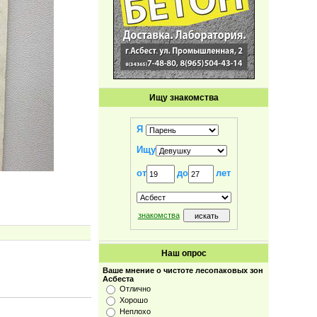
Ищу знакомства
Я
Ищу
от
до
лет
знакомства
Наш опрос
Ваше мнение о чистоте лесопаковых зон
Асбеста
Отлично
Хорошо
Неплохо