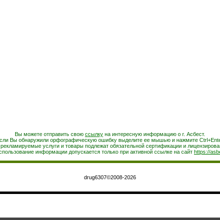
Вы можете отправить свою
ссылку
на интересную информацию о г. Асбест.
сли Вы обнаружили орфографическую ошибку выделите ее мышью и нажмите Ctrl+Ente
 рекламируемые услуги и товары подлежат обязательной сертификации и лицензирова
спользование информации допускается только при активной ссылке на сайт
https://asb
drug6307©2008-2026