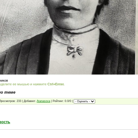
ников
ыделите ее мышью и нажмите
Ctrl+Enter.
по теме
Просмотров: 233 | Добавил:
Atanasova
| Рейтинг: 0.0/0 |
вость