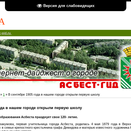
Версия для слабовидящих
А
-gid.ru
»
1
» В сентябре 1905 года в нашем городе открыли первую школу
года в нашем городе открыли первую школу
образования Асбеста празднует свое 120- летие.
вакумова, первая учительница города Асбеста, родилась 4 мая 1879 года в Верх
 в семье крепостного крестьянина графа Демидова и матерью известного художника 
 одна из улиц города.