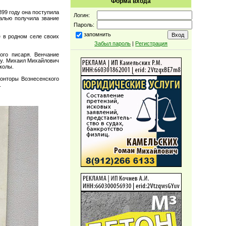
Форма входа
899 году она поступила
Логин:
алью получила звание
Пароль:
запомнить
 в родном селе своих
Забыл пароль
|
Регистрация
ого писаря. Венчание
ку. Михаил Михайлович
колы.
конторы Вознесенского
.