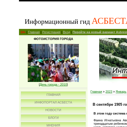
АСБЕСТ
Информационный гид
14+
|
Главная
|
Регистрация
|
Вход
|
Перейти на новый вариант Asbrest
ФОТОИСТОРИЯ ГОРОДА
[
День города - 2010
]
Главная
»
2023
»
Январь
ГЛАВНАЯ
ИНФОПОРТАЛ АСБЕСТА
В сентябре 1905 
НОВОСТИ
В этом году система 
БЛОГИ
Фаина Игнатьевна Ав
тринадцатым ребенком
МНЕНИЯ
честь которого названа