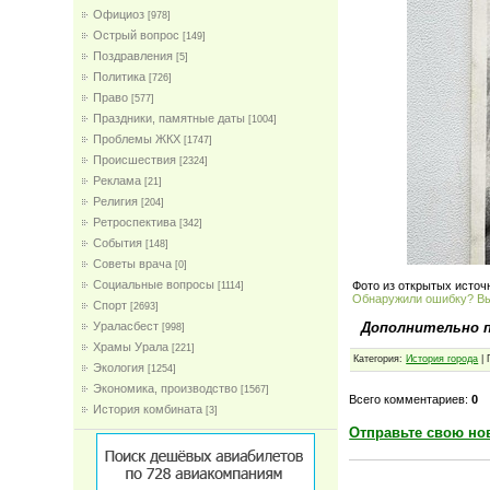
Официоз
[978]
Острый вопрос
[149]
Поздравления
[5]
Политика
[726]
Право
[577]
Праздники, памятные даты
[1004]
Проблемы ЖКХ
[1747]
Проиcшествия
[2324]
Реклама
[21]
Религия
[204]
Ретроспектива
[342]
События
[148]
Советы врача
[0]
Социальные вопросы
Фото из открытых источ
[1114]
Обнаружили ошибку? В
Спорт
[2693]
Дополнительно 
Ураласбест
[998]
Храмы Урала
[221]
Категория:
История города
| 
Экология
[1254]
Экономика, производство
[1567]
Всего комментариев:
0
История комбината
[3]
Отправьте свою но