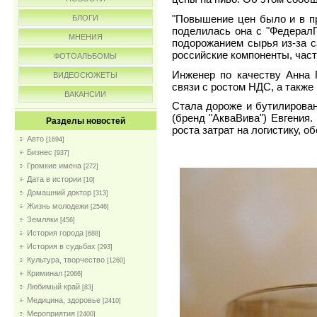
"Повышение цен было и в пр
БЛОГИ
поделилась она с "ФедералП
МНЕНИЯ
подорожанием сырья из-за с
российские компоненты, част
ФОТОАЛЬБОМЫ
Инженер по качеству Анна Г
ВИДЕОСЮЖЕТЫ
связи с ростом НДС, а также
ВАКАНСИИ
Стала дороже и бутилирован
(бренд "АкваВива") Евгения.
Разделы новостей
роста затрат на логистику, о
Авто
[1694]
Бизнес
[937]
Громкие имена
[272]
Дата в истории
[10]
Домашний доктор
[313]
Жизнь молодежи
[2546]
Земляки
[456]
История города
[688]
История в судьбах
[293]
Культура, творчество
[1260]
Криминал
[2066]
Любимый край
[83]
Медицина, здоровье
[2410]
Мероприятия
[2400]