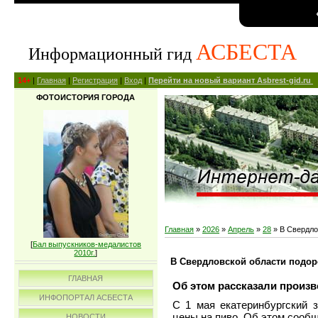
АСБЕСТА
Информационный гид
14+
|
Главная
|
Регистрация
|
Вход
|
Перейти на новый вариант Asbrest-gid.ru
ФОТОИСТОРИЯ ГОРОДА
Главная
»
2026
»
Апрель
»
28
» В Свердло
[
Бал выпускников-медалистов
2010г.
]
В Свердловской области подор
ГЛАВНАЯ
Об этом рассказали произв
ИНФОПОРТАЛ АСБЕСТА
С 1 мая екатеринбургский з
цены на пиво. Об этом сооб
НОВОСТИ