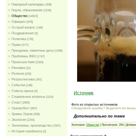
Народный календарь
[308]
Наука, образование
[1244]
Общество
[14923]
Официоз
[978]
Острый вопрос
[149]
Поздравления
[5]
Политика
[726]
Право
[577]
Праздники, памятные даты
[1268]
Проблемы ЖКХ
[1747]
Проиcшествия
[2324]
Реклама
[21]
Религия
[204]
Ретроспектива
[341]
События
[148]
Советы врача
[0]
Источник
Социальные вопросы
[1114]
Спорт
[2693]
Фото из открытых источников
Обнаружили ошибку? Выделите ее мыш
Ураласбест
[997]
Храмы Урала
[309]
Дополнительно по теме
Экология
[1254]
Категория:
Общество
| Просмотров: 264 | Добави
Экономика, производство
[1567]
История комбината
[3]
Всего комментариев:
0