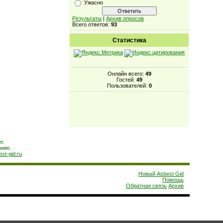
Ужасно
Результаты
|
Архив опросов
Всего ответов:
93
Статистика
Онлайн всего:
49
Гостей:
49
Пользователей:
0
r.
нию.
est-gid.ru
Новый Asbest Gid
Помощь
Обратная связь
Архив