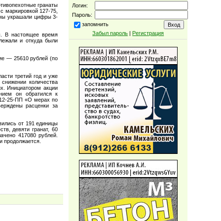
отивопехотные гранаты
Логин:
 с маркировкой 127-75,
Пароль:
оны украшали цифры 3-
запомнить
Забыл пароль
|
Регистрация
ы. В настоящее время
лежали и откуда были
ие — 25610 рублей (по
асти третий год и уже
 снижении количества
их. Инициатором акции
нием он обратился к
№12-25-ПП «О мерах по
верждены расценки за
вились от 191 единицы
тв, девяти гранат, 60
ачено 417080 рублей.
и продолжается.