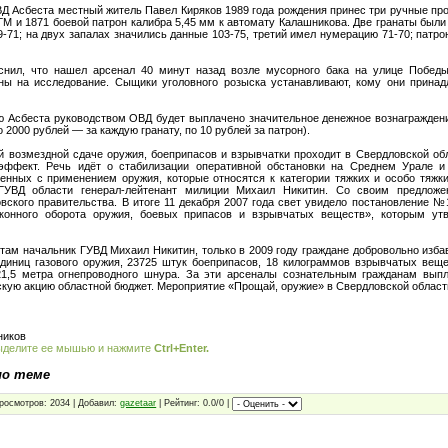
ОВД Асбеста местный житель Павел Киряков 1989 года рождения принес три ручные пр
ГМ и 1871 боевой патрон калибра 5,45 мм к автомату Калашникова. Две гранаты были
9-71; на двух запалах значились данные 103-75, третий имел нумерацию 71-70; патр
снил, что нашел арсенал 40 минут назад возле мусорного бака на улице Побед
ны на исследование. Сыщики уголовного розыска устанавливают, кому они принад
 Асбеста руководством ОВД будет выплачено значительное денежное вознагражден
о 2000 рублей — за каждую гранату, по 10 рублей за патрон).
й возмездной сдаче оружия, боеприпасов и взрывчатки проходит в Свердловской обл
эффект. Речь идёт о стабилизации оперативной обстановки на Среднем Урале и
енных с применением оружия, которые относятся к категории тяжких и особо тяжк
 ГУВД области генерал-лейтенант милиции Михаил Никитин. Со своим предложе
вского правительства. В итоге 11 декабря 2007 года свет увидело постановление 
конного оборота оружия, боевых припасов и взрывчатых веществ», которым ут
там начальник ГУВД Михаил Никитин, только в 2009 году граждане добровольно изба
единиц газового оружия, 23725 штук боеприпасов, 18 килограммов взрывчатых вещес
21,5 метра огнепроводного шнура. За эти арсеналы сознательным гражданам выпл
кую акцию областной бюджет. Мероприятие «Прощай, оружие» в Свердловской област
ников
ыделите ее мышью и нажмите
Ctrl+Enter.
по теме
росмотров: 2034 | Добавил:
gazetaar
| Рейтинг: 0.0/0 |