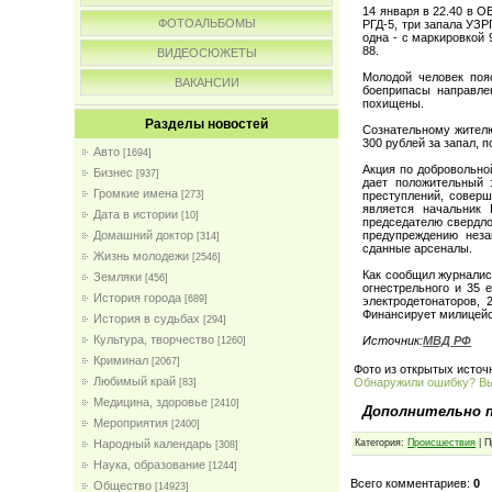
14 января в 22.40 в 
ФОТОАЛЬБОМЫ
РГД-5, три запала УЗР
одна - с маркировкой 
88.
ВИДЕОСЮЖЕТЫ
Молодой человек поя
ВАКАНСИИ
боеприпасы направле
похищены.
Разделы новостей
Сознательному жителю
300 рублей за запал, п
Авто
[1694]
Акция по добровольно
Бизнес
[937]
дает положительный 
Громкие имена
[273]
преступлений, соверш
является начальник
Дата в истории
[10]
председателю свердло
Домашний доктор
предупреждению неза
[314]
сданные арсеналы.
Жизнь молодежи
[2546]
Как сообщил журналис
Земляки
[456]
огнестрельного и 35 
История города
[689]
электродетонаторов, 
Финансирует милицейс
История в судьбах
[294]
Культура, творчество
Источник:
МВД РФ
[1260]
Криминал
[2067]
Фото из открытых источ
Любимый край
Обнаружили ошибку? В
[83]
Медицина, здоровье
[2410]
Дополнительно 
Мероприятия
[2400]
Народный календарь
Категория:
Проиcшествия
| П
[308]
Наука, образование
[1244]
Всего комментариев:
0
Общество
[14923]