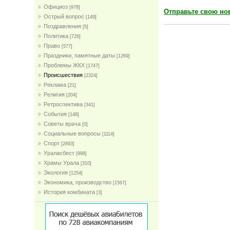
Официоз
[978]
Отправьте свою но
Острый вопрос
[149]
Поздравления
[5]
Политика
[726]
Право
[577]
Праздники, памятные даты
[1269]
Проблемы ЖКХ
[1747]
Проиcшествия
[2324]
Реклама
[21]
Религия
[204]
Ретроспектива
[341]
События
[148]
Советы врача
[0]
Социальные вопросы
[1114]
Спорт
[2693]
Ураласбест
[998]
Храмы Урала
[310]
Экология
[1254]
Экономика, производство
[1567]
История комбината
[3]