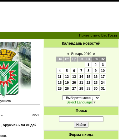
Приветствую Вас
Гость
Календарь новостей
«
Январь 2010
»
Пн
Вт
Ср
Чт
Пт
Сб
Вс
1
2
3
4
5
6
7
8
9
10
11
12
13
14
15
16
17
18
19
20
21
22
23
24
25
26
27
28
29
30
31
ружие!»
Select Language
▼
Поиск
!»
09:21
, оружие» или «Сдай
Форма входа
сов.