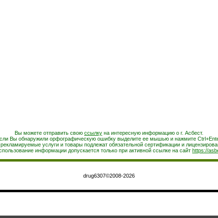
Вы можете отправить свою
ссылку
на интересную информацию о г. Асбест.
сли Вы обнаружили орфографическую ошибку выделите ее мышью и нажмите Ctrl+Ente
 рекламируемые услуги и товары подлежат обязательной сертификации и лицензирова
спользование информации допускается только при активной ссылке на сайт
https://asb
drug6307©2008-2026