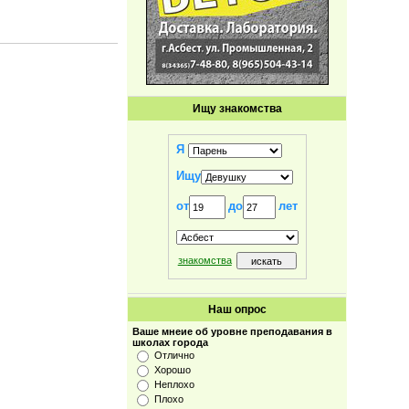
Ищу знакомства
Я
Ищу
от
до
лет
знакомства
Наш опрос
Ваше мнеие об уровне преподавания в
школах города
Отлично
Хорошо
Неплохо
Плохо