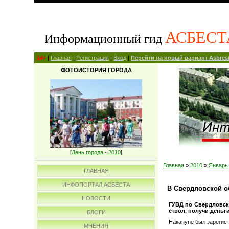
АСБЕСТ
Информационный гид
14+
|
Главная
|
Регистрация
|
Вход
|
Перейти на новый вариант Asbrest
ФОТОИСТОРИЯ ГОРОДА
[
День города - 2010
]
Главная
»
2010
»
Январь
ГЛАВНАЯ
ИНФОПОРТАЛ АСБЕСТА
В Свердловской о
НОВОСТИ
ГУВД по Свердловск
ствол, получи деньги
БЛОГИ
Накануне был зарегист
МНЕНИЯ