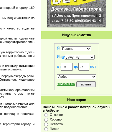
для первой очереди 169
ных вод и частично из
во и качество воды не
Ищу знакомства
адной части подземные
ю и характеризовались
Я
шую территорию. Здесь
 горным работам, но и
Ищу
та и площади питающие
от
до
лет
нашего района.
 первую очередь реки:
Островное, Кудельное
знакомства
шахты карьера фабрики
отлива, потому что не
рах.
Наш опрос
Он предназначался для
Ваше мнение о работе пожарной службы
для водоснабжения.
в Асбесте
т период, в поселках
Отлично
Хорошо
а территории города и
Неплохо
Плохо