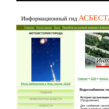
АСБЕСТ
Информационный гид
14+
|
Главная
|
Регистрация
|
Вход
|
Перейти на новый вариант Asbrest
ФОТОИСТОРИЯ ГОРОДА
Главная
»
2026
»
Апрель
[
Ночь фейеверков в День города -2010
]
Водоснабжение гор
ГЛАВНАЯ
История организации
ИНФОПОРТАЛ АСБЕСТА
(Продолжение)
НОВОСТИ
Для снабжения насел
будки, в которых сиде