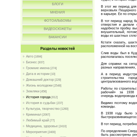
БЛОГИ
В этот же период для
верховьях Пещерного 
МНЕНИЯ
в карьере. Ее по откр
ФОТОАЛЬБОМЫ
В тот период народ 
отверстия и делали 
надобности пробку вы
ВИДЕОСЮЖЕТЫ
внушительный, потом
воды из шахтных спло
ВАКАНСИИ
Кстати сказать, шах
расположенной на вос
Разделы новостей
Слив воды был в Куде
Авто
располагалась поселко
[1694]
Бизнес
[937]
Для справки: на сег
разных направлениях, 
Громкие имена
[274]
Дата в истории
А в период индустри
[10]
строительства гор
Домашний доктор
[229]
централизованного во
Жизнь молодежи
[2548]
Работы по строительс
Земляки
[456]
рабочий» за 1938 
очередь водопровода в
История города
[612]
Видимо поэтому водоп
История в судьбах
[237]
команды.
Культура, творчество
[1260]
В 1938 году было за
Криминал
[2067]
быстроразвивающегося
Любимый край
[77]
В тот период, потребн
Медицина, здоровье
[2410]
По определению Свердл
Мероприятия
[2400]
быть рассмотрены рек