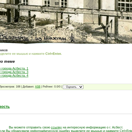
ников
ыделите ее мышью и нажмите
Ctrl+Enter.
по теме
 города Асбеста. 1
 города Асбеста. 3
 города Асбеста. 4
Просмотров: 168 | Добавил:
ASB
| Рейтинг: 0.0/0 |
вость
Вы можете отправить свою
ссылку
на интересную информацию о г. Асбест.
сли Вы обнаружили орфографическую ошибку выделите ее мышью и нажмите Ctrl+Ente