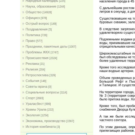
Народный календарь
населения города в 45
[225]
Наука, образование
[1244]
С дальнейшим ростом г
литров в секунду, а дл
Общество
[14928]
Официоз
Существовавшее на то
[978]
буровых скважин, зало
Острый вопрос
[149]
В следствие загрязне
Поздравления
[5]
удовлетворяло сущест
Политика
[726]
Подземными водами ра
Право
[577]
воды, принимавшие на
Праздники, памятные даты
отрицательными качес
[1007]
Проблемы ЖКХ
[1747]
Широкомасштабные пои
был обследованы не то
Проиcшествия
[2324]
более удаленные терр
Реклама
[21]
Кроме того исследова
Религия
[204]
наши водные артерии.
Ретроспектива
[329]
Объем проведенных ра
События
[148]
Большой Рефт и Пышм
и Талицкое. И существ
Советы врача
[0]
На территории города
Социальные вопросы
[1114]
№ 3 (территория совре
Спорт
[2693]
было притока воды. Хо
Ураласбест
[999]
Кроме того, был проб
Храмы Урала
снабжения Дворца Кул
[222]
Экология
[1254]
А так же были иссле
частного сектора.
Экономика, производство
[1567]
История комбината
По этим данным, опре
[3]
прилегающих районов.