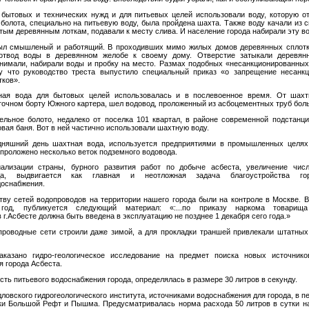
 бытовых и технических нужд и для питьевых целей использовали воду, которую о
болота, специально на питьевую воду, была пройдена шахта. Также воду качали из 
ытым деревянным лоткам, подавали к месту слива. И население города набирали эту во
был смышленый и работящий. В проходивших мимо жилых домов деревянных сплот
отвод воды в деревянном желобе к своему дому. Отверстие затыкали деревян
нимали, набирали воды и пробку на место. Размах подобных «несанкционированных
у что руководство треста выпустило специальный приказ «о запрещение несанкц
тков».
тная вода для бытовых целей использовалась и в послевоенное время. От шах
точном борту Южного картера, шел водовод, проложенный из асбоцементных труб бол
льное болото, недалеко от поселка 101 квартал, в районе современной подстанц
вая баня. Вот в ней частично использовали шахтную воду.
одняшний день шахтная вода, используется предприятиями в промышленных целя
проложено несколько веток подземного водовода.
ализации страны, бурного развития работ по добыче асбеста, увеличение чис
ода, выдвигается как главная и неотложная задача благоустройства го
доснабжения.
тву сетей водопроводов на территории нашего города были на контроле в Москве. В
год, публикуется следующий материал: «:...по приказу наркома товарища
 г.Асбесте должна быть введена в эксплуатацию не позднее 1 декабря сего года.»
роводные сети строили даже зимой, а для прокладки траншей привлекали штатных
казано гидро-геологическое исследование на предмет поиска новых источник
 города Асбеста.
ость питьевого водоснабжения города, определялась в размере 30 литров в секунду.
овского гидрогеологического института, источниками водоснабжения для города, в п
и Большой Рефт и Пышма. Предусматривалась норма расхода 50 литров в сутки на