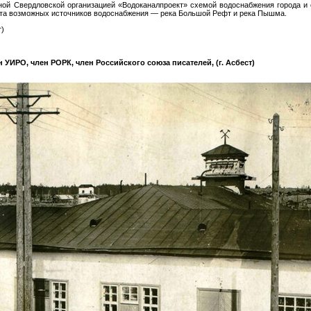
нной Свердловской организацией «Водоканалпроект» схемой водоснабжения города и 
та возможных источников водоснабжения — река Большой Рефт и река Пышма.
т)
 УИРО, член РОРК, член Российского союза писателей, (г. Асбест)