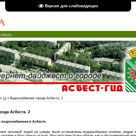
Версия для слабовидящих
А
-gid.ru
»
16
» Водоснабжение города Асбеста. 2
ода Асбеста. 2
 водоснабжения в Асбесте.
ения питьевой водой на улицах были установлены водоразборные колонки, рядом 
л человек и брал деньги за воду. Впоследствии будки убрали, как и обслуживающий пер