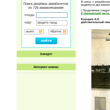
В связи, с разработа
выдвинуты два вариан
( Продолжение следуе
К предыдущей части.
Копырин А.Л.
действительный член
Анекдот
Интернет-компас