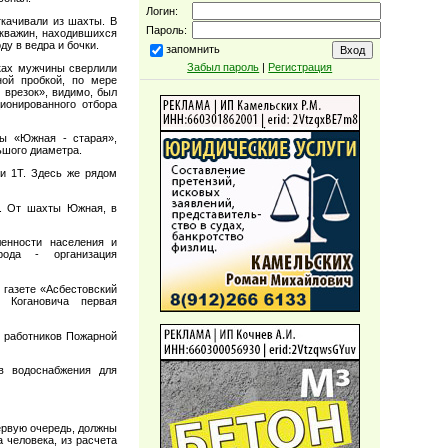
Логин:
ткачивали из шахты. В
Пароль:
скважин, находившихся
ду в ведра и бочки.
запомнить
Забыл пароль
|
Регистрация
ках мужчины сверлили
ной пробкой, по мере
 врезок», видимо, был
ионированного отбора
ты «Южная - старая»,
ьшого диаметра.
ии 1Т. Здесь же рядом
х. От шахты Южная, в
ленности населения и
рода - организация
 газете «Асбестовский
 Когановича первая
 работников Пожарной
ов водоснабжения для
ервую очередь, должны
 человека, из расчета