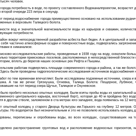
 тысяч человек.
орода потребность в воде, по проекту составленного Водоканалпроектом, возрастет 
я второй очереди 223 литра в секунду.
т период водоснабжение города преимущественно основано на использовании руднич
женных в верховьях Талицкого болота.
нности вод и значительной магнезиальности воды из карьеров и скважин, количест
вующие потребности.
йон вокруг непосредственной разработки асбеста был беден. А в центральной и зап
 себя частично атмосферные осадки и поверхностные воды, подвергались загрязнени
твами в химанализе.
сково-исследовательские работы, проведенные в 1938 году на воду, охватили боль
лько территории приисковых поселков, расположенных в непосредственной близости к
итории, вплоть до берегов наших основных рек Рефта и Пышмы.
тельским работам подверглись площади современного города и района, а так же боло
 Здесь были проведены гидрогеологические исследования источников водоснабжения 
бот по тем временам впечатляет. Были исследованы подземные источники, озера и в
а. А так же речки: Грязнушка, Огневка, Талица. Болота: Пещерное, Лубяное, 
овавшие на тот период озера Щучье, Талицкое и Окуневское.
, было пробито несколько опытных колодцев. Были взяты пробы воды из капитальной 
менного центрального карьера, восточный борт), которая до 40 м пройдена без водо
тя в другом стволе, заложенном в ста метрах юго-западнее, вода появилась на 12 мет
ит опытный колодец у старого Дворца Культуры им.Горького на глубину 12 метров. 
ьтуры. Но водоприток был незначительным и это не позволило использовать колодец 
дованы, переписаны и опробованы воды, во всех колодцах, существовавших на то
делено распространение грунтовых вод и расположение водоносных горизонтов, н