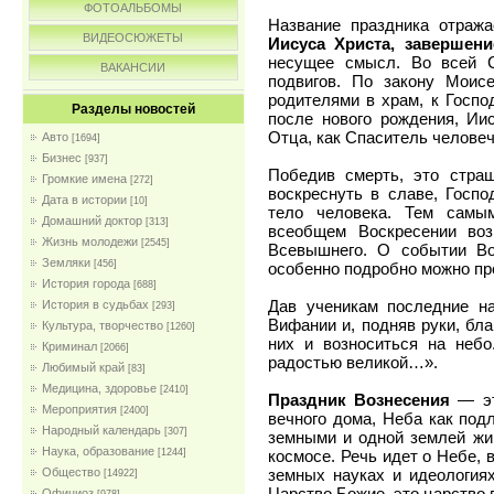
ФОТОАЛЬБОМЫ
Название праздника отраж
ВИДЕОСЮЖЕТЫ
Иисуса Христа, завершени
несущее смысл. Во всей С
ВАКАНСИИ
подвигов. По закону Моис
родителями в храм, к Госпо
Разделы новостей
после нового рождения, Ии
Отца, как Спаситель человеч
Авто
[1694]
Бизнес
[937]
Победив смерть, это стра
Громкие имена
[272]
воскреснуть в славе, Госп
Дата в истории
[10]
тело человека. Тем самы
Домашний доктор
[313]
всеобщем Воскресении во
Жизнь молодежи
[2545]
Всевышнего. О событии Во
Земляки
[456]
особенно подробно можно про
История города
[688]
Дав ученикам последние на
История в судьбах
[293]
Вифании и, подняв руки, бла
Культура, творчество
[1260]
них и возноситься на неб
Криминал
[2066]
радостью великой…».
Любимый край
[83]
Медицина, здоровье
[2410]
Праздник Вознесения
— эт
Мероприятия
[2400]
вечного дома, Неба как под
Народный календарь
[307]
земными и одной землей жив
Наука, образование
космосе. Речь идет о Небе, 
[1244]
земных науках и идеология
Общество
[14922]
Царство Божие, это царство 
Официоз