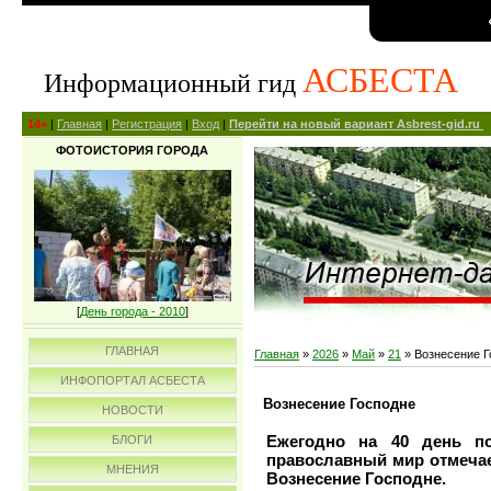
АСБЕСТА
Информационный гид
14+
|
Главная
|
Регистрация
|
Вход
|
Перейти на новый вариант Asbrest-gid.ru
ФОТОИСТОРИЯ ГОРОДА
[
День города - 2010
]
ГЛАВНАЯ
Главная
»
2026
»
Май
»
21
» Вознесение Г
ИНФОПОРТАЛ АСБЕСТА
Вознесение Господне
НОВОСТИ
Ежегодно на 40 день по
БЛОГИ
православный мир отмечае
МНЕНИЯ
Вознесение Господне.