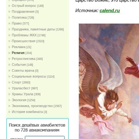
[978]
Острый вопрос
[149]
Источник:
calend.ru
Поздравления
[5]
Политика
[726]
Право
[577]
Праздники, памятные даты
[1266]
Проблемы ЖКХ
[1746]
Проиcшествия
[2323]
Реклама
[21]
Религия
[204]
Ретроспектива
[340]
События
[148]
Советы врача
[0]
Социальные вопросы
[1114]
Спорт
[2693]
Ураласбест
[997]
Храмы Урала
[309]
Экология
[1254]
Экономика, производство
[1567]
История комбината
[3]