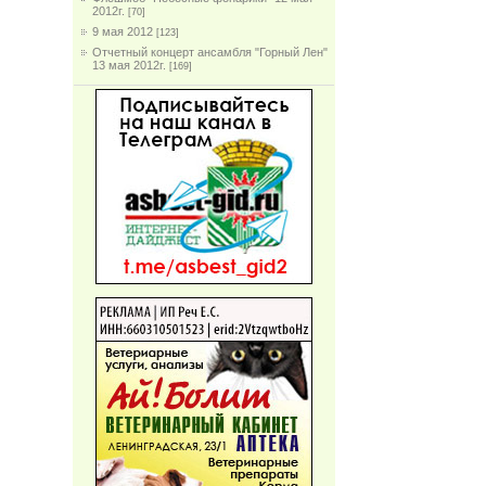
2012г.
[70]
9 мая 2012
[123]
Отчетный концерт ансамбля "Горный Лен"
13 мая 2012г.
[169]