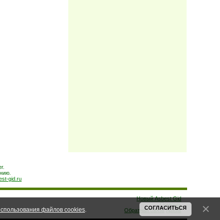
r.
нию.
est-gid.ru
Новый Asbest Gid
Помощь
СОГЛАСИТЬСЯ
спользования файлов cookies
.
Обратная связь
Архив