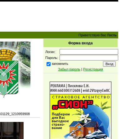
Приветствую Вас
Гость
Форма входа
Логин:
Пароль:
запомнить
Забыл пароль
|
Регистрация
101129_1210959908