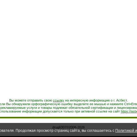
Вы можете отправить свою
ссылку
на интересную информацию о г. Асбест.
сли Вы обнаружили орфографическую ошибку выделите ее мышью и нажмите Ctrl+Ente
 рекламируемые услуги и товары подлежат обязательной сертификации и лицензирова
спользование информации допускается только при активной ссылке на сайт
https://asb
drug6307©2008-2026
ователя. Продолжая просмотр страниц сайта, вы соглашаетесь с
Политикой и