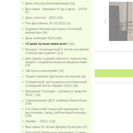
День поселка Белокаменный
[44]
Выставка - ярмарка «Сад и дача – 2010»
[7]
День учителя - 2010
[151]
Рок фестиваль 30.10.2010
[13]
Художественная выставка «Осенний
вернисаж»
[29]
День милиции 2010
[150]
«Самая лучшая мама моя»
[315]
Концерт, посвященный 5-летию ансамбля
«Уральская куделя»
[113]
фестиваль художественного творчества
людей с ограниченными возможностями
[16]
«Встреча поколений»
[73]
Торжественное вручение паспортов
[62]
Отборочный тур конкурса исполнителей
эстрадной песни «Браво-2011»
[80]
Крещение Господне - купание в проруби
2011 г.
[52]
Соревнования ДОУ снайпер-баскетбола
[158]
4-й областной открытый чемпионат по
восточному танцу, рейтинговый конкурс
[202]
«Браво – 2011»
[132]
Выставка 55-летию Дворца Культуры
[37]
Флешмоб "Небесные фонарики" 12 мая