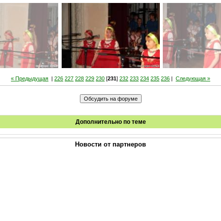
« Предыдущая
|
226
227
228
229
230
[
231
]
232
233
234
235
236
|
Следующая »
Дополнительно по теме
Новости от партнеров