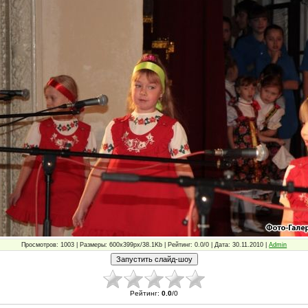
Просмотров: 1003 | Размеры: 600x399px/38.1Kb | Рейтинг: 0.0/0 | Дата: 30.11.2010 |
Admin
Рейтинг
:
0.0
/
0