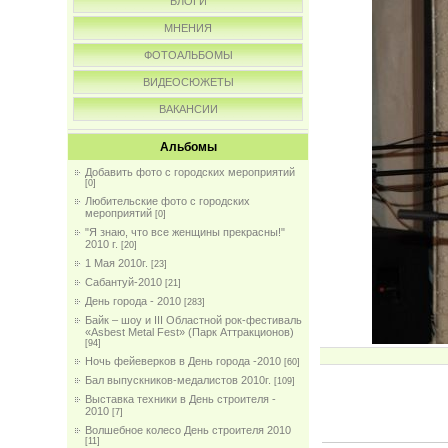
БЛОГИ
МНЕНИЯ
ФОТОАЛЬБОМЫ
ВИДЕОСЮЖЕТЫ
ВАКАНСИИ
Альбомы
Добавить фото с городских мероприятий
[0]
Любительские фото с городских
мероприятий
[0]
"Я знаю, что все женщины прекрасны!"
2010 г.
[20]
1 Мая 2010г.
[23]
Сабантуй-2010
[21]
День города - 2010
[283]
Байк – шоу и III Областной рок-фестиваль
«Asbest Metal Fest» (Парк Аттракционов)
[94]
Ночь фейеверков в День города -2010
[60]
Бал выпускников-медалистов 2010г.
[109]
Выставка техники в День строителя -
2010
[7]
Волшебное колесо День строителя 2010
[11]