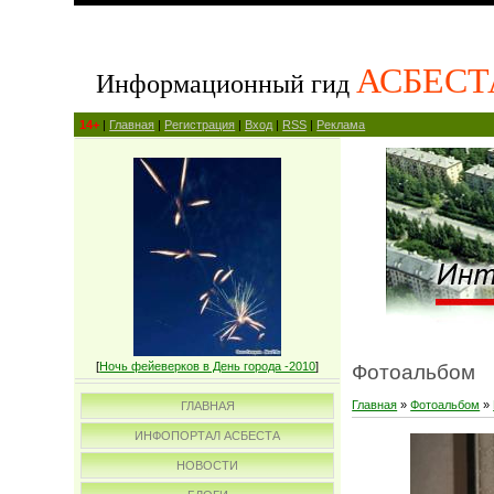
АСБЕСТ
Информационный гид
14+
|
Главная
|
Регистрация
|
Вход
|
RSS
|
Реклама
[
Ночь фейеверков в День города -2010
]
Фотоальбом
Главная
»
Фотоальбом
»
ГЛАВНАЯ
ИНФОПОРТАЛ АСБЕСТА
НОВОСТИ