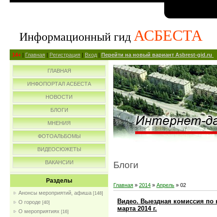
АСБЕСТА
Информационный гид
14+
|
Главная
|
Регистрация
|
Вход
|
Перейти на новый вариант Asbrest-gid.ru
ГЛАВНАЯ
ИНФОПОРТАЛ АСБЕСТА
НОВОСТИ
БЛОГИ
МНЕНИЯ
ФОТОАЛЬБОМЫ
ВИДЕОСЮЖЕТЫ
ВАКАНСИИ
Блоги
Разделы
Главная
»
2014
»
Апрель
»
02
Анонсы мероприятий, афиша
[148]
Видео. Выездная комиссия по 
О городе
[40]
марта 2014 г.
О мероприятиях
[16]