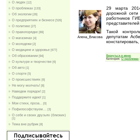
О людях
[12]
29 марта 201
О проблемах
[133]
дорожной сети 
Об экологии
[26]
работников ГИ
О предприятиях и бизнесе
[526]
представителей
О политике
[27]
Такой контро
О правопорядке
[89]
депутатам Асб
Алена_Власова
О магазинах
[4]
констатировать,
О молодежи
[2]
О медицине и здоровье
[677]
Об образовании
Вернуться в меню
[94]
Категория:
О проблемах
О культуре и творчестве
[6]
Об авто
[1]
О спорте
[5]
О происшествиях
[6]
Не могу молчать!
[8]
Наведем порядок!
[2]
Поддержите идею!
[1]
Мои стихи, проза...
[0]
Пофилософствуем....
[3]
О себе и своих друзьях (близких)
[1]
Тема вне рубрик
[8]