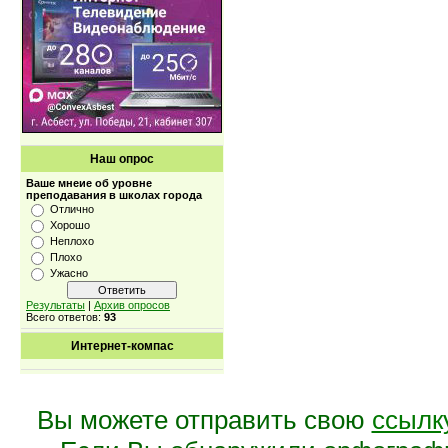
Наш опрос
Ваше мнеие об уровне
преподавания в школах города
Отлично
Хорошо
Неплохо
Плохо
Ужасно
Результаты
|
Архив опросов
Всего ответов:
93
Интернет-компас
Вы можете отправить свою
ссылк