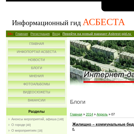
АСБЕСТА
Информационный гид
14+
|
Главная
|
Регистрация
|
Вход
|
Перейти на новый вариант Asbrest-gid.ru
ГЛАВНАЯ
ИНФОПОРТАЛ АСБЕСТА
НОВОСТИ
БЛОГИ
МНЕНИЯ
ФОТОАЛЬБОМЫ
ВИДЕОСЮЖЕТЫ
ВАКАНСИИ
Блоги
Разделы
Главная
»
2014
»
Апрель
»
07
Анонсы мероприятий, афиша
[148]
Жилищно – коммунальные беды ж
О городе
[40]
г.
О мероприятиях
[16]