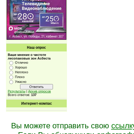
Наш опрос
Ваше мнение о чистоте
лесопаковых зон Асбеста
Отлично
Хорошо
Неплохо
Плохо
Ужасно
Результаты
|
Архив опросов
Всего ответов:
137
Интернет-компас
Вы можете отправить свою
ссылк