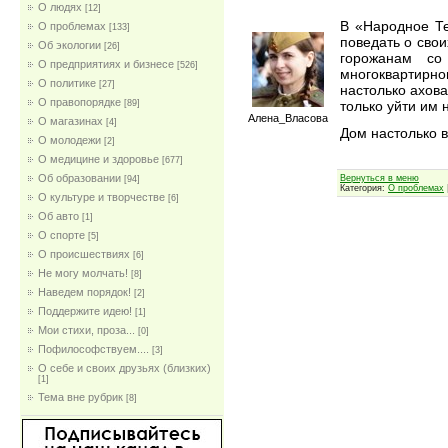
О людях
[12]
В «Народное Те
О проблемах
[133]
поведать о сво
Об экологии
[26]
горожанам со
О предприятиях и бизнесе
[526]
многоквартирно
О политике
[27]
настолько ахова
О правопорядке
[89]
только уйти им 
Алена_Власова
О магазинах
[4]
Дом настолько 
О молодежи
[2]
О медицине и здоровье
[677]
Об образовании
Вернуться в меню
[94]
Категория:
О проблемах
О культуре и творчестве
[6]
Об авто
[1]
О спорте
[5]
О происшествиях
[6]
Не могу молчать!
[8]
Наведем порядок!
[2]
Поддержите идею!
[1]
Мои стихи, проза...
[0]
Пофилософствуем....
[3]
О себе и своих друзьях (близких)
[1]
Тема вне рубрик
[8]