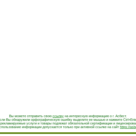
Вы можете отправить свою
ссылку
на интересную информацию о г. Асбест.
сли Вы обнаружили орфографическую ошибку выделите ее мышью и нажмите Ctrl+Ente
 рекламируемые услуги и товары подлежат обязательной сертификации и лицензирова
спользование информации допускается только при активной ссылке на сайт
https://asb