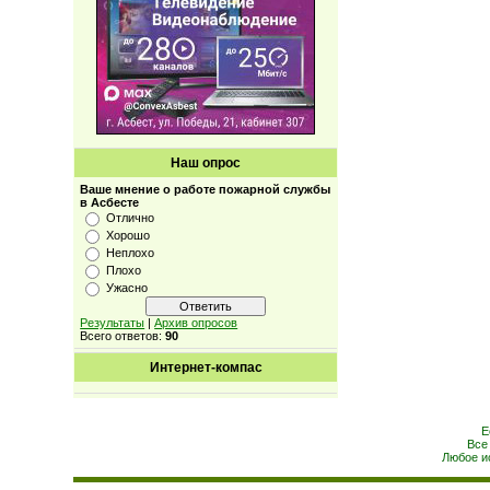
Наш опрос
Ваше мнение о работе пожарной службы
в Асбесте
Отлично
Хорошо
Неплохо
Плохо
Ужасно
Результаты
|
Архив опросов
Всего ответов:
90
Интернет-компас
Е
Все
Любое и