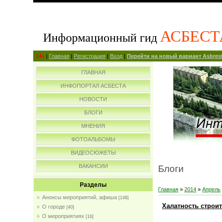
АСБЕСТ
Информационный гид
14+
|
Главная
|
Регистрация
|
Вход
|
Перейти на новый вариант Asbrest
ГЛАВНАЯ
ИНФОПОРТАЛ АСБЕСТА
НОВОСТИ
БЛОГИ
МНЕНИЯ
ФОТОАЛЬБОМЫ
ВИДЕОСЮЖЕТЫ
ВАКАНСИИ
Блоги
Разделы
Главная
»
2014
»
Апрель
Анонсы мероприятий, афиша
[148]
Халатность строит
О городе
[40]
О мероприятиях
[16]