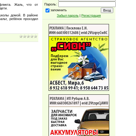
Пароль:
фликта. Жаль, что от
дети.
запомнить
школы домой. В районе
Забыл пароль
|
Регистрация
альт, ребёнок проходил