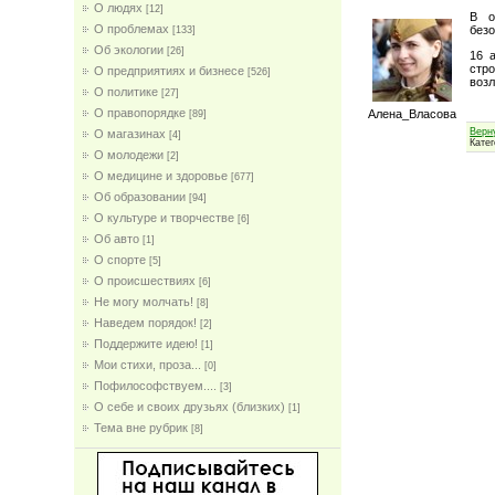
О людях
[12]
В о
О проблемах
безо
[133]
Об экологии
[26]
16 
стр
О предприятиях и бизнесе
[526]
возл
О политике
[27]
О правопорядке
Алена_Власова
[89]
Верн
О магазинах
[4]
Кате
О молодежи
[2]
О медицине и здоровье
[677]
Об образовании
[94]
О культуре и творчестве
[6]
Об авто
[1]
О спорте
[5]
О происшествиях
[6]
Не могу молчать!
[8]
Наведем порядок!
[2]
Поддержите идею!
[1]
Мои стихи, проза...
[0]
Пофилософствуем....
[3]
О себе и своих друзьях (близких)
[1]
Тема вне рубрик
[8]