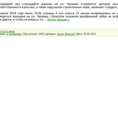
чередной раз строящийся магазин на ул. Чапаева становится центром кон
тветственности взрослых, а также нарушения строительных норм, начинают страдать 
апреля 2014 года около 14.00 ученица 4 «а» класса 12 школы возвращалась из 
оящегося магазина на ул. Чапаева, строители положили разобранный забор на асф
е дороги, и чтобы не попасть по
...
Читать дальше »
уться в меню
гория:
О проблемах
| Просмотров: 1350 | Добавил:
Алена_Власова
| Дата:
25.04.2014