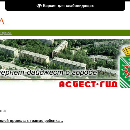
Версия для слабовидящих
А
-gid.ru
»
25
елей привела к травме ребенка...