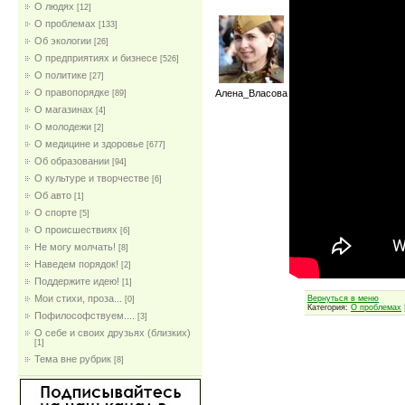
О людях
[12]
О проблемах
[133]
Об экологии
[26]
О предприятиях и бизнесе
[526]
О политике
[27]
О правопорядке
Алена_Власова
[89]
О магазинах
[4]
О молодежи
[2]
О медицине и здоровье
[677]
Об образовании
[94]
О культуре и творчестве
[6]
Об авто
[1]
О спорте
[5]
О происшествиях
[6]
Не могу молчать!
[8]
Наведем порядок!
[2]
Поддержите идею!
[1]
Мои стихи, проза...
Вернуться в меню
[0]
Категория:
О проблемах
Пофилософствуем....
[3]
О себе и своих друзьях (близких)
[1]
Тема вне рубрик
[8]