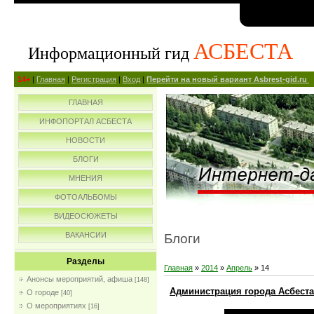
АСБЕСТА
Информационный гид
14+
|
Главная
|
Регистрация
|
Вход
|
Перейти на новый вариант Asbrest-gid.ru
ГЛАВНАЯ
ИНФОПОРТАЛ АСБЕСТА
НОВОСТИ
БЛОГИ
МНЕНИЯ
ФОТОАЛЬБОМЫ
ВИДЕОСЮЖЕТЫ
ВАКАНСИИ
Блоги
Разделы
Главная
»
2014
»
Апрель
»
14
Анонсы мероприятий, афиша
[148]
Администрация города Асбеста 
О городе
[40]
О мероприятиях
[16]