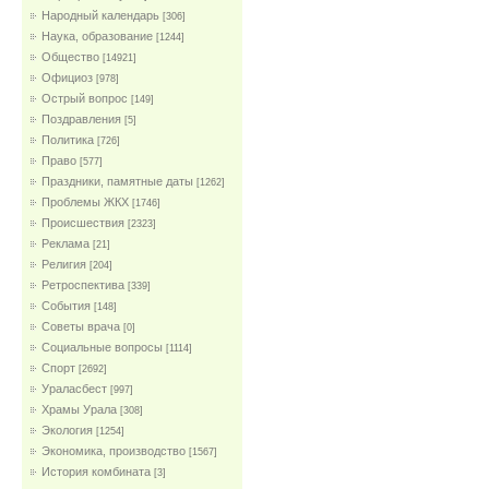
Народный календарь
[306]
Наука, образование
[1244]
Общество
[14921]
Официоз
[978]
Острый вопрос
[149]
Поздравления
[5]
Политика
[726]
Право
[577]
Праздники, памятные даты
[1262]
Проблемы ЖКХ
[1746]
Проиcшествия
[2323]
Реклама
[21]
Религия
[204]
Ретроспектива
[339]
События
[148]
Советы врача
[0]
Социальные вопросы
[1114]
Спорт
[2692]
Ураласбест
[997]
Храмы Урала
[308]
Экология
[1254]
Экономика, производство
[1567]
История комбината
[3]