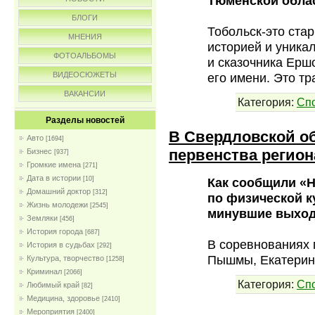
Тюменской обла
БЛОГИ
Тобольск-это ста
МНЕНИЯ
историей и уника
ФОТОАЛЬБОМЫ
и сказочника Ерш
его имени. Это т
ВИДЕОСЮЖЕТЫ
ВАКАНСИИ
Категория:
Сп
Разделы новостей
В Свердловской об
Авто
[1694]
первенства регион
Бизнес
[937]
Громкие имена
[271]
Дата в истории
Как сообщили «Н
[10]
Домашний доктор
[312]
по физической к
Жизнь молодежи
[2545]
минувшие выходн
Земляки
[456]
История города
[687]
В соревнованиях 
История в судьбах
[292]
Пышмы, Екатерин
Культура, творчество
[1258]
Криминал
[2066]
Категория:
Сп
Любимый край
[82]
Медицина, здоровье
[2410]
Мероприятия
[2400]