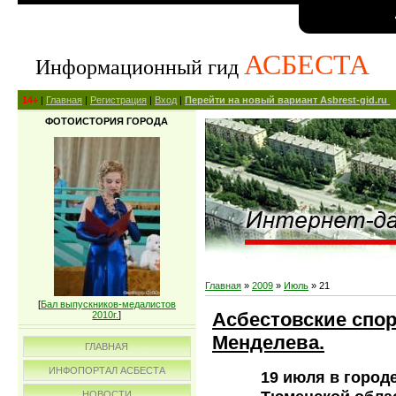
АСБЕСТА
Информационный гид
14+
|
Главная
|
Регистрация
|
Вход
|
Перейти на новый вариант Asbrest-gid.ru
ФОТОИСТОРИЯ ГОРОДА
Главная
»
2009
»
Июль
»
21
[
Бал выпускников-медалистов
Асбестовские спо
2010г.
]
Менделева.
ГЛАВНАЯ
ИНФОПОРТАЛ АСБЕСТА
19 июля в город
НОВОСТИ