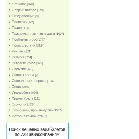
Официоз
[978]
Острый вопрос
[149]
Поздравления
[5]
Политика
[726]
Право
[577]
Праздники, памятные даты
[1007]
Проблемы ЖКХ
[1747]
Проиcшествия
[2324]
Реклама
[21]
Религия
[204]
Ретроспектива
[325]
События
[148]
Советы врача
[0]
Социальные вопросы
[1114]
Спорт
[2693]
Ураласбест
[999]
Храмы Урала
[222]
Экология
[1254]
Экономика, производство
[1567]
История комбината
[3]