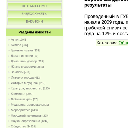
результаты
ФОТОАЛЬБОМЫ
ВИДЕОСЮЖЕТЫ
Проведенный в ГУВ
начала 2009 года, 
ВАКАНСИИ
грабежей снизилос
Разделы новостей
года на 12% и сос
Авто
[1694]
Категория:
Общ
Бизнес
[937]
Громкие имена
[274]
Дата в истории
[10]
Домашний доктор
[229]
Жизнь молодежи
[2548]
Земляки
[456]
История города
[612]
История в судьбах
[237]
Культура, творчество
[1260]
Криминал
[2067]
Любимый край
[77]
Медицина, здоровье
[2410]
Мероприятия
[2400]
Народный календарь
[225]
Наука, образование
[1244]
Общество
[14928]