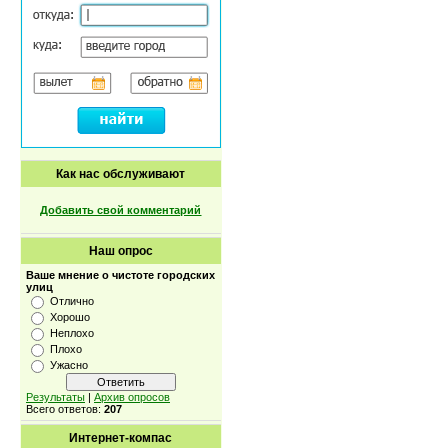
Как нас обслуживают
Добавить свой комментарий
Наш опрос
Ваше мнение о чистоте городских
улиц
Отлично
Хорошо
Неплохо
Плохо
Ужасно
Результаты
|
Архив опросов
Всего ответов:
207
Интернет-компас