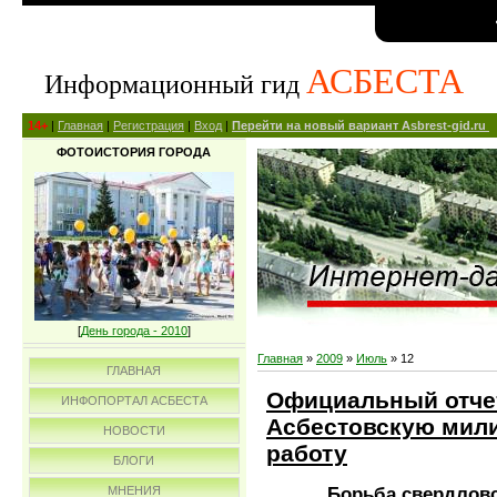
АСБЕСТА
Информационный гид
14+
|
Главная
|
Регистрация
|
Вход
|
Перейти на новый вариант Asbrest-gid.ru
ФОТОИСТОРИЯ ГОРОДА
[
День города - 2010
]
Главная
»
2009
»
Июль
»
12
ГЛАВНАЯ
Официальный отчет
ИНФОПОРТАЛ АСБЕСТА
Асбестовскую мил
НОВОСТИ
работу
БЛОГИ
Борьба свердлов
МНЕНИЯ