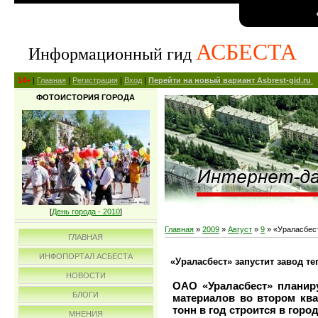
АСБЕСТА
Информационный гид
14+
|
Главная
|
Регистрация
|
Вход
|
Перейти на новый вариант Asbrest-gid.ru
ФОТОИСТОРИЯ ГОРОДА
[
День города - 2010
]
Главная
»
2009
»
Август
»
9
» «Ураласбест
ГЛАВНАЯ
ИНФОПОРТАЛ АСБЕСТА
«Ураласбест» запустит завод 
НОВОСТИ
ОАО «Ураласбест» планир
БЛОГИ
материалов во втором ква
тонн в год строится в город
МНЕНИЯ