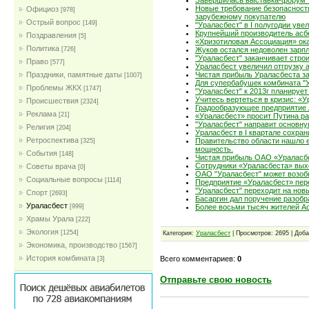
Завершилась выставка-форум "
Новые требование безопасност
Официоз
[978]
зарубежному покупателю
Острый вопрос
[149]
"Ураласбест" в I полугодии ув
Крупнейший производитель ас
Поздравления
[5]
«Хризотиловая Ассоциация» ок
Политика
[726]
Жуков остался недоволен зарпл
"Ураласбест" заканчивает стро
Право
[577]
Ураласбест увеличил отгрузку а
Праздники, памятные даты
Чистая прибыль Ураласбеста за
[1007]
Для супербабушек комбината "У
Проблемы ЖКХ
[1747]
"Ураласбест" к 2013г планирует
Учитесь вертеться в кризис: «У
Проиcшествия
[2324]
Градообразующее предприятие 
Реклама
[21]
«Ураласбест» просит Путина р
"Ураласбест" направит основну
Религия
[204]
Ураласбест в I квартале сохра
Ретроспектива
Правительство области нашло 
[325]
мощность.
События
[148]
Чистая прибыль ОАО «Ураласбес
Сотрудники «Ураласбеста» вых
Советы врача
[0]
ОАО "Ураласбест" может возоб
Социальные вопросы
[1114]
Предприятие «Ураласбест» пер
"Ураласбест" переходит на новы
Спорт
[2693]
Басаргин дал поручение разобр
Ураласбест
[999]
Более восьми тысяч жителей Ас
Храмы Урала
[222]
Экология
[1254]
Категория:
Ураласбест
| Просмотров: 2695 | Доб
Экономика, производство
[1567]
История комбината
Всего комментариев:
0
[3]
Отправьте свою новость