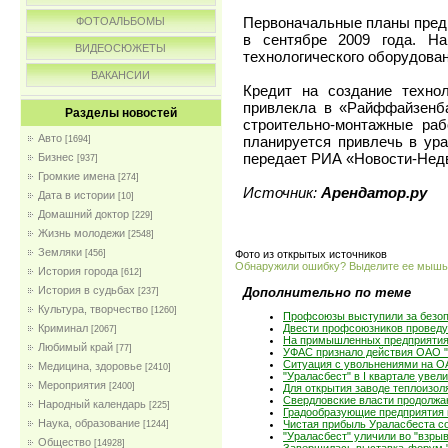
Первоначальные планы предп
ФОТОАЛЬБОМЫ
в сентябре 2009 года. На
ВИДЕОСЮЖЕТЫ
технологического оборудован
ВАКАНСИИ
Кредит на создание техно
привлекла в «Райффайзенба
Разделы новостей
строительно-монтажные ра
Авто
планируется привлечь в ура
[1694]
передает РИА «Новости-Нед
Бизнес
[937]
Громкие имена
[274]
Источник:
Арендатор.ру
Дата в истории
[10]
Домашний доктор
[229]
Жизнь молодежи
[2548]
Земляки
Фото из открытых источников
[456]
Обнаружили ошибку? Выделите ее мыш
История города
[612]
История в судьбах
Дополнительно по теме
[237]
Культура, творчество
[1260]
Профсоюзы выступили за безоп
Криминал
Двести профсоюзников проведут
[2067]
На примышленных предприятия
Любимый край
[77]
УФАС признало действия ОАО "
Ситуация с увольнениями на О
Медицина, здоровье
[2410]
"Ураласбест" в I квартале уве
Мероприятия
[2400]
Для открытия заводе теплоизол
Свердловские власти продолжа
Народный календарь
[225]
Градообразующие предприятия 
Наука, образование
Чистая прибыль Ураласбеста со
[1244]
"Ураласбест" уличили во "взры
Общество
[14928]