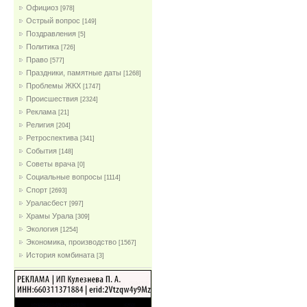
Официоз
[978]
Острый вопрос
[149]
Поздравления
[5]
Политика
[726]
Право
[577]
Праздники, памятные даты
[1268]
Проблемы ЖКХ
[1747]
Проиcшествия
[2324]
Реклама
[21]
Религия
[204]
Ретроспектива
[341]
События
[148]
Советы врача
[0]
Социальные вопросы
[1114]
Спорт
[2693]
Ураласбест
[997]
Храмы Урала
[309]
Экология
[1254]
Экономика, производство
[1567]
История комбината
[3]