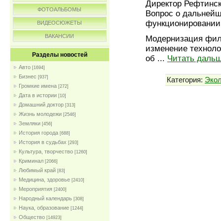
Директор Рефтинск
ФОТОАЛЬБОМЫ
Вопрос о дальнейш
функционировании 
ВИДЕОСЮЖЕТЫ
ВАКАНСИИ
Модернизация фил
изменение техноло
Разделы новостей
об
...
Читать дальш
Авто
[1694]
Бизнес
[937]
Категория:
Экол
Громкие имена
[272]
Дата в истории
[10]
Домашний доктор
[313]
Жизнь молодежи
[2546]
Земляки
[456]
История города
[688]
История в судьбах
[293]
Культура, творчество
[1260]
Криминал
[2066]
Любимый край
[83]
Медицина, здоровье
[2410]
Мероприятия
[2400]
Народный календарь
[308]
Наука, образование
[1244]
Общество
[14923]