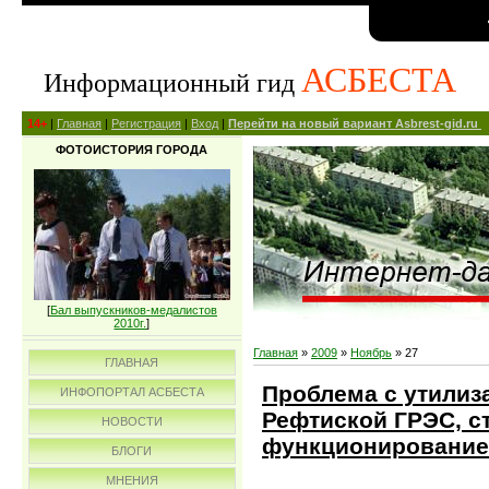
АСБЕСТА
Информационный гид
14+
|
Главная
|
Регистрация
|
Вход
|
Перейти на новый вариант Asbrest-gid.ru
ФОТОИСТОРИЯ ГОРОДА
[
Бал выпускников-медалистов
2010г.
]
Главная
»
2009
»
Ноябрь
»
27
ГЛАВНАЯ
Проблема с утилиз
ИНФОПОРТАЛ АСБЕСТА
Рефтиской ГРЭС, с
НОВОСТИ
функционирование
БЛОГИ
МНЕНИЯ