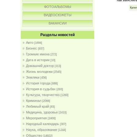
ФОТОАЛЬБОМЫ
Катег
ВИДЕОСЮЖЕТЫ
ВАКАНСИИ
Разделы новостей
Авто
[1694]
Бизнес
[937]
Громкие имена
[272]
Дата в истории
[10]
Домашний доктор
[313]
Жизнь молодежи
[2545]
Земляки
[456]
История города
[688]
История в судьбах
[293]
Культура, творчество
[1260]
Криминал
[2066]
Любимый край
[83]
Медицина, здоровье
[2410]
Мероприятия
[2400]
Народный календарь
[307]
Наука, образование
[1244]
Общество
[14922]