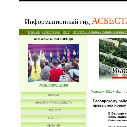
АСБЕСТ
Информационный гид
14+
|
Главная
|
Регистрация
|
Вход
|
Перейти на новый вариант Asbrest
ФОТОИСТОРИЯ ГОРОДА
[
День города - 2010
]
Главная
»
2011
»
Март
»
ГЛАВНАЯ
Белоярскому райо
ИНФОПОРТАЛ АСБЕСТА
превысила норму
НОВОСТИ
В Белоярск
норм содер
БЛОГИ
бывшем пол
МНЕНИЯ
Как выяснил