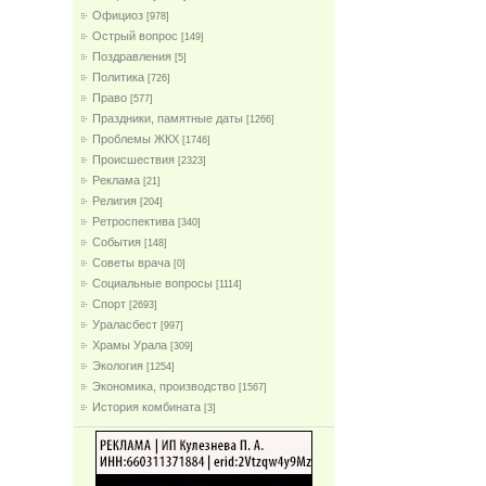
Официоз
[978]
Острый вопрос
[149]
Поздравления
[5]
Политика
[726]
Право
[577]
Праздники, памятные даты
[1266]
Проблемы ЖКХ
[1746]
Проиcшествия
[2323]
Реклама
[21]
Религия
[204]
Ретроспектива
[340]
События
[148]
Советы врача
[0]
Социальные вопросы
[1114]
Спорт
[2693]
Ураласбест
[997]
Храмы Урала
[309]
Экология
[1254]
Экономика, производство
[1567]
История комбината
[3]