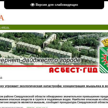
Версия для слабовидящих
А
-gid.ru
16
ну угрожает экологическая катастрофа: концентрация мышьяка в в
ом районе Свердловской области обнаружено значительное превышение пред
жания опасных веществ в грунте и подземных водах. Наиболее опасным из об
игоне веществ является мышьяк, сообщает прокуратура Свердловской области
и правоохранители
...
Читать дальше »