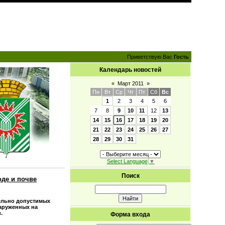
Приветствую Вас
Гость
Календарь новостей
«
Март 2011
»
Пн
Вт
Ср
Чт
Пт
Сб
Вс
1
2
3
4
5
6
7
8
9
10
11
12
13
14
15
16
17
18
19
20
21
22
23
24
25
26
27
28
29
30
31
Select Language
▼
Поиск
оде и почве
ельно допустимых
наруженных на
.
Форма входа