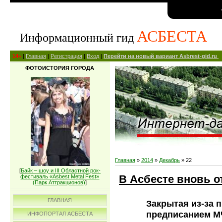
АСБЕСТА
Информационный гид
14+
|
Главная
|
Регистрация
|
Вход
|
Перейти на новый вариант Asbrest-gid.ru
ФОТОИСТОРИЯ ГОРОДА
Главная
»
2014
»
Декабрь
»
22
[
Байк – шоу и III Областной рок-
В Асбесте вновь о
фестиваль «Asbest Metal Fest»
(Парк Аттракционов)
]
ГЛАВНАЯ
Закрытая из-за 
предписанием М
ИНФОПОРТАЛ АСБЕСТА