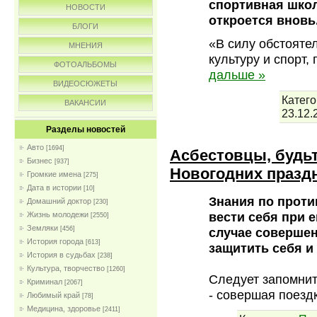
спортивная школ
НОВОСТИ
откроется вновь
БЛОГИ
«В силу обстояте
МНЕНИЯ
культуру и спорт,
ФОТОАЛЬБОМЫ
дальше »
ВИДЕОСЮЖЕТЫ
Катего
ВАКАНСИИ
23.12.
Разделы новостей
Авто
[1694]
Асбестовцы, будь
Бизнес
[937]
Новогодних празд
Громкие имена
[275]
Дата в истории
[10]
Знания по проти
Домашний доктор
[230]
вести себя при 
Жизнь молодежи
[2550]
Земляки
случае совершен
[456]
История города
[613]
защитить себя и
История в судьбах
[238]
Культура, творчество
[1260]
Следует запомнит
Криминал
[2067]
- совершая поезд
Любимый край
[78]
Медицина, здоровье
[2411]