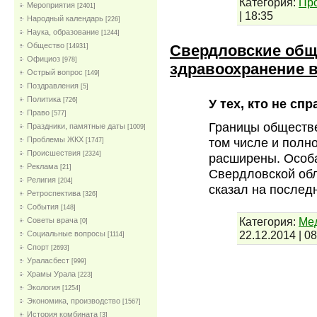
Категория:
Пр
Мероприятия
[2401]
|
18:35
Народный календарь
[226]
Наука, образование
[1244]
Общество
Свердловские общ
[14931]
Официоз
[978]
здравоохранение 
Острый вопрос
[149]
Поздравления
[5]
Политика
[726]
У тех, кто не сп
Право
[577]
Границы обществе
Праздники, памятные даты
[1009]
том числе и полн
Проблемы ЖКХ
[1747]
Проиcшествия
[2324]
расширены. Особа
Реклама
[21]
Свердловской обл
Религия
[204]
сказал на послед
Ретроспектива
[326]
События
[148]
Категория:
Мед
Советы врача
[0]
22.12.2014
|
08
Социальные вопросы
[1114]
Спорт
[2693]
Ураласбест
[999]
Храмы Урала
[223]
Экология
[1254]
Экономика, производство
[1567]
История комбината
[3]