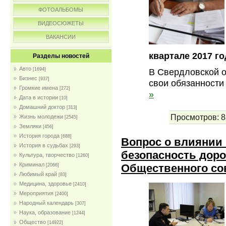
ФОТОАЛЬБОМЫ
ВИДЕОСЮЖЕТЫ
ВАКАНСИИ
квартале 2017 го
Разделы новостей
Авто
[1694]
В Свердловской о
Бизнес
[937]
свои обязанности
Громкие имена
[272]
»
Дата в истории
[10]
Домашний доктор
[313]
Просмотров:
8
Жизнь молодежи
[2545]
Земляки
[456]
История города
[688]
Вопрос о влиянии 
История в судьбах
[293]
безопасность дор
Культура, творчество
[1260]
Криминал
Общественного со
[2066]
Любимый край
[83]
Медицина, здоровье
[2410]
Мероприятия
[2400]
Народный календарь
[307]
Наука, образование
[1244]
Общество
[14922]