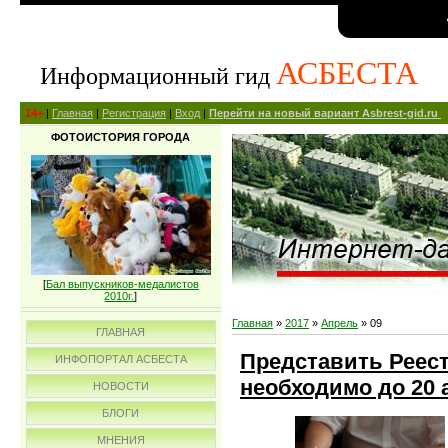
АСБЕСТА
Информационный гид
14+
|
Главная
|
Регистрация
|
Вход
|
Перейти на новый вариант Asbrest-gid.ru
ФОТОИСТОРИЯ ГОРОДА
[
Бал выпускников-медалистов
2010г.
]
Главная
»
2017
»
Апрель
»
09
ГЛАВНАЯ
Представить Реес
ИНФОПОРТАЛ АСБЕСТА
необходимо до 20 
НОВОСТИ
БЛОГИ
МНЕНИЯ