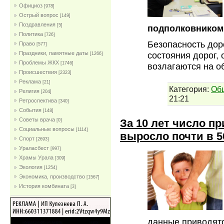
Официоз
[978]
Острый вопрос
[149]
Поздравления
[5]
подполковником
Политика
[726]
Безопасность дор
Право
[577]
Праздники, памятные даты
состояния дорог,
[1266]
Проблемы ЖКХ
[1746]
возлагаются на о
Проиcшествия
[2323]
Реклама
[21]
Категория:
Об
Религия
[204]
21:21
Ретроспектива
[340]
События
[148]
Советы врача
За 10 лет число п
[0]
Социальные вопросы
[1114]
выросло почти в 5
Спорт
[2693]
Ураласбест
[997]
Храмы Урала
[309]
Экология
[1254]
Экономика, производство
[1567]
История комбината
[3]
данные приводятс