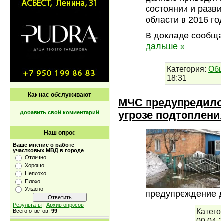
состоянии и разв
области в 2016 го
В докладе сообща
дальше »
Категория:
Об
18:31
Как нас обслуживают
МЧС предупредило
угрозе подтоплени
Добавить свой комментарий
Наш опрос
Ваше мнение о работе
участковых МВД в городе
Отлично
Хорошо
Неплохо
Плохо
Ужасно
предупреждение 
Результаты
|
Архив опросов
Катего
Всего ответов:
99
09.04.