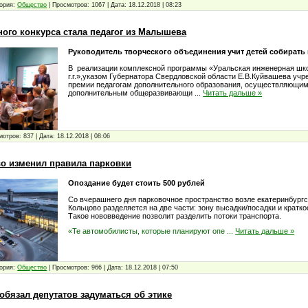
ория:
Общество
|
Просмотров:
1067
|
Дата:
18.12.2018
|
08:23
ного конкурса стала педагог из Малышева
Руководитель творческого объединения учит детей собирать 
В реализации комплексной программы «Уральская инженерная шко
г.г.»,указом Губернатора Свердловской области Е.В.Куйвашева уч
премии педагогам дополнительного образования, осуществляющим
дополнительным общеразвивающи
...
Читать дальше »
мотров:
837
|
Дата:
18.12.2018
|
08:06
о изменил правила парковки
Опоздание будет стоить 500 рублей
Со вчерашнего дня парковочное пространство возле екатеринбургс
Кольцово разделяется на две части: зону высадки/посадки и кратк
Такое нововведение позволит разделить потоки транспорта.
«Те автомобилисты, которые планируют опе
...
Читать дальше »
ория:
Общество
|
Просмотров:
966
|
Дата:
18.12.2018
|
07:50
обязал депутатов задуматься об этике