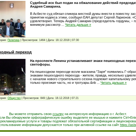
Судебный иск был подан на обжалование действий председа
Андрея Самарина.
В Асбесте суд обязал спикера местной думы внести в повестку за
принятии кодекса этики, сообщил ЕАН депутат Сергей Ларионов. «
удовлетворил. Теперь Андрей Самарин (председатель гордумы, – п
минимум рассмотр
...
Читать дальше »
ория:
Политика
|
Просмотров:
1464
|
Дата:
18.12.2018
|
07:30
ходный переход
На проспекте Ленина устанавливают знаки пешеходных пере
светофоры.
На пешеходном переходе возле магазина "Заря" появились Г-обра
знаками пешеходного перехода - жители, правда, несколько удивле
с началом нового строительного сезона подлежит капитальному ре
только проезжая часть, но и тротуары.&nb
...
Читать дальше »
ория:
Общество
|
Просмотров:
849
|
Дата:
18.12.2018
|
07:21
Вы можете отправить свою
ссылку
на интересную информацию о г. Асбест.
сли Вы обнаружили орфографическую ошибку выделите ее мышью и нажмите Ctrl+Ente
 рекламируемые услуги и товары подлежат обязательной сертификации и лицензирова
спользование информации допускается только при активной ссылке на сайт
https://asb