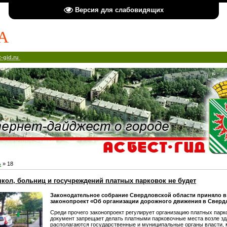
Версия для слабовидящих
А
-gid.ru
ь
»
18
школ, больниц и госучреждений платных парковок не будет
Законодательное собрание Свердловской области приняло в 
законопроект «Об организации дорожного движения в Сверд
Среди прочего законопроект регулирует организацию платных парко
документ запрещает делать платными парковочные места возле зд
располагаются государственные и муниципальные органы власти,