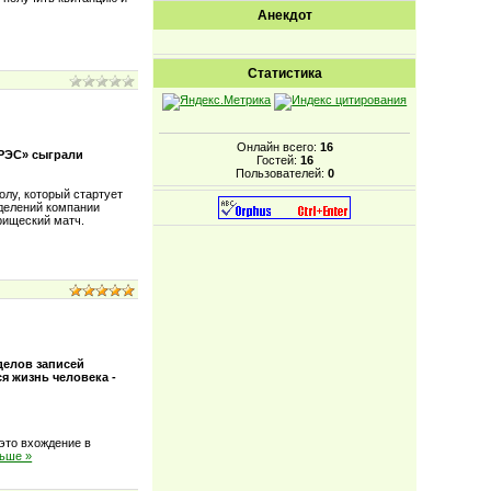
Анекдот
Статистика
Онлайн всего:
16
РЭС» сыграли
Гостей:
16
Пользователей:
0
лу, который стартует
зделений компании
рищеский матч.
делов записей
ся жизнь человека -
 это вхождение в
льше »