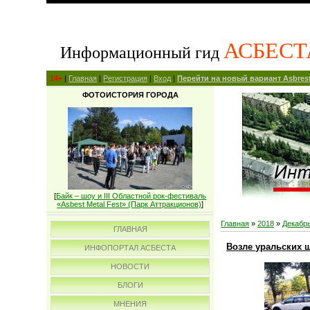
АСБЕСТ
Информационный гид
14+
|
Главная
|
Регистрация
|
Вход
|
Перейти на новый вариант Asbrest
ФОТОИСТОРИЯ ГОРОДА
[
Байк – шоу и III Областной рок-фестиваль
«Asbest Metal Fest» (Парк Аттракционов)
]
Главная
»
2018
»
Декабр
ГЛАВНАЯ
Возле уральских 
ИНФОПОРТАЛ АСБЕСТА
НОВОСТИ
БЛОГИ
МНЕНИЯ