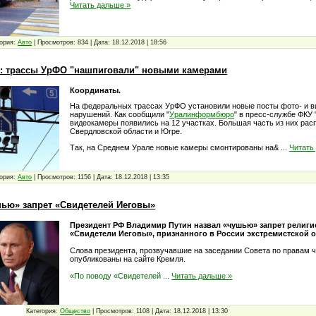
Читать дальше »
ория:
Авто
|
Просмотров:
834
|
Дата:
18.12.2018
|
18:56
: трассы УрФО "нашпиговали" новыми камерами
Координаты.
На федеральных трассах УрФО установили новые посты фото- и 
нарушений. Как сообщили "
Уралинформбюро
" в пресс-службе ФКУ 
видеокамеры появились на 12 участках. Большая часть из них рас
Свердловской области и Югре.
Так, на Среднем Урале новые камеры смонтированы на&
...
Читать
ория:
Авто
|
Просмотров:
1156
|
Дата:
18.12.2018
|
13:35
шью» запрет «Свидетелей Иеговы»
Президент РФ Владимир Путин назвал «чушью» запрет религ
«Свидетели Иеговы», признанного в России экстремистской о
Слова президента, прозвучавшие на заседании Совета по правам ч
опубликованы на сайте Кремля.
«По поводу «Свидетелей
...
Читать дальше »
Категория:
Общество
|
Просмотров:
1108
|
Дата:
18.12.2018
|
13:30