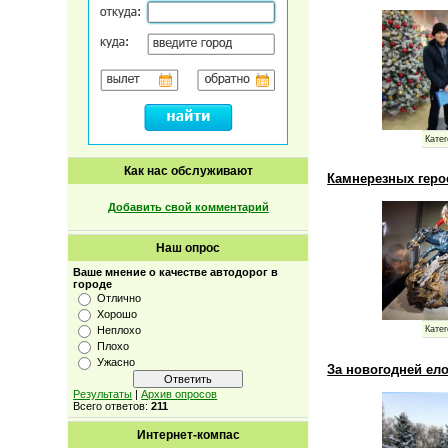
Катег
Как нас обслуживают
Камнерезных геро
Добавить свой комментарий
Наш опрос
Ваше мнение о качестве автодорог в
городе
Отлично
Хорошо
Неплохо
Катег
Плохо
Ужасно
За новогодней ело
Результаты
|
Архив опросов
Всего ответов:
211
Интернет-компас