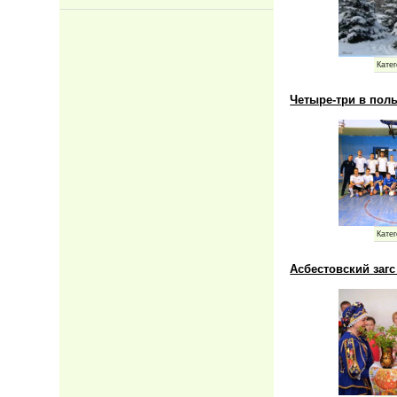
Катег
Четыре-три в пол
Катег
Асбестовский заг