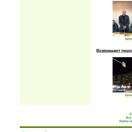
Катег
Возвращают пеше
Катег
Е
Все
Любое и