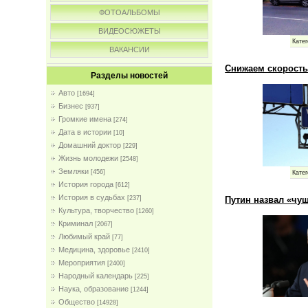
ФОТОАЛЬБОМЫ
ВИДЕОСЮЖЕТЫ
Катег
ВАКАНСИИ
Снижаем скорость
Разделы новостей
Авто
[1694]
Бизнес
[937]
Громкие имена
[274]
Дата в истории
[10]
Домашний доктор
[229]
Жизнь молодежи
[2548]
Земляки
[456]
Катег
История города
[612]
История в судьбах
Путин назвал «чу
[237]
Культура, творчество
[1260]
Криминал
[2067]
Любимый край
[77]
Медицина, здоровье
[2410]
Мероприятия
[2400]
Народный календарь
[225]
Наука, образование
[1244]
Общество
[14928]