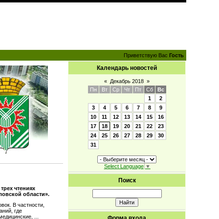
Приветствую Вас
Гость
Календарь новостей
«
Декабрь 2018
»
Пн
Вт
Ср
Чт
Пт
Сб
Вс
1
2
3
4
5
6
7
8
9
10
11
12
13
14
15
16
17
18
19
20
21
22
23
24
25
26
27
28
29
30
31
Select Language
▼
Поиск
трех чтениях
ловской области».
вок. В частности,
аний, где
 медицинские,
...
Форма входа