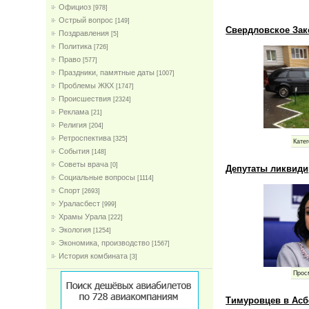
Официоз
[978]
Острый вопрос
[149]
Свердловское Зак
Поздравления
[5]
Политика
[726]
Право
[577]
Праздники, памятные даты
[1007]
Проблемы ЖКХ
[1747]
Проиcшествия
[2324]
Реклама
[21]
Религия
[204]
Ретроспектива
[325]
Катег
События
[148]
Советы врача
[0]
Депутаты ликвиди
Социальные вопросы
[1114]
Спорт
[2693]
Ураласбест
[999]
Храмы Урала
[222]
Экология
[1254]
Экономика, производство
[1567]
История комбината
[3]
Прос
Тимуровцев в Асб