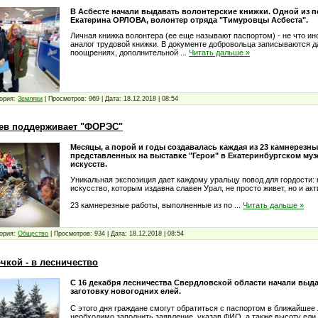
В Асбесте начали выдавать волонтерские книжки. Одной из 
Екатерина ОРЛОВА, волонтер отряда "Тимуровцы Асбеста".
Личная книжка волонтера (ее еще называют паспортом) - не что ин
аналог трудовой книжки. В документе добровольца записываются д
поощрениях, дополнительной
...
Читать дальше »
ория:
Земляки
|
Просмотров:
969
|
Дата:
18.12.2018
|
08:54
ев поддерживает "ФОРЭС"
Месяцы, а порой и годы создавалась каждая из 23 камнерезны
представленных на выставке "Герои" в Екатеринбургском му
искусств.
Уникальная экспозиция дает каждому уральцу повод для гордости:
искусство, которым издавна славен Урал, не просто живет, но и ак
23 камнерезные работы, выполненные из по
...
Читать дальше »
ория:
Общество
|
Просмотров:
934
|
Дата:
18.12.2018
|
08:54
чкой - в лесничество
С 16 декабря лесничества Свердловской области начали выд
заготовку новогодних елей.
С этого дня граждане смогут обратиться с паспортом в ближайшее
необходимо заполнить заявление, указав ФИО, а также высоту ели,