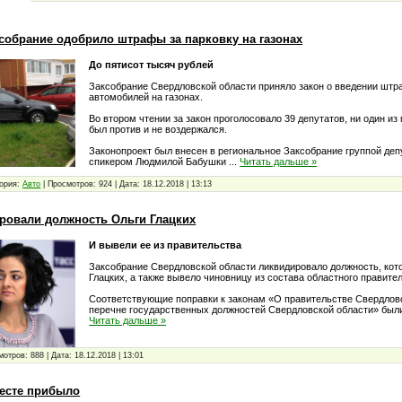
собрание одобрило штрафы за парковку на газонах
До пятисот тысяч рублей
Заксобрание Свердловской области приняло закон о введении штр
автомобилей на газонах.
Во втором чтении за закон проголосовало 39 депутатов, ни один и
был против и не воздержался.
Законопроект был внесен в региональное Заксобрание группой депу
спикером Людмилой Бабушки
...
Читать дальше »
ория:
Авто
|
Просмотров:
924
|
Дата:
18.12.2018
|
13:13
ровали должность Ольги Глацких
И вывели ее из правительства
Заксобрание Свердловской области ликвидировало должность, кот
Глацких, а также вывело чиновницу из состава областного правите
Соответствующие поправки к законам «О правительстве Свердлов
перечне государственных должностей Свердловской области» бы
Читать дальше »
мотров:
888
|
Дата:
18.12.2018
|
13:01
есте прибыло