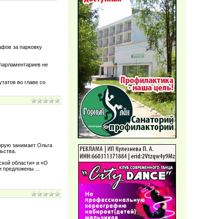
афов за парковку
з парламентариев не
татов во главе со
орую занимает Ольга
льства.
ской области» и «О
ли предложены
...