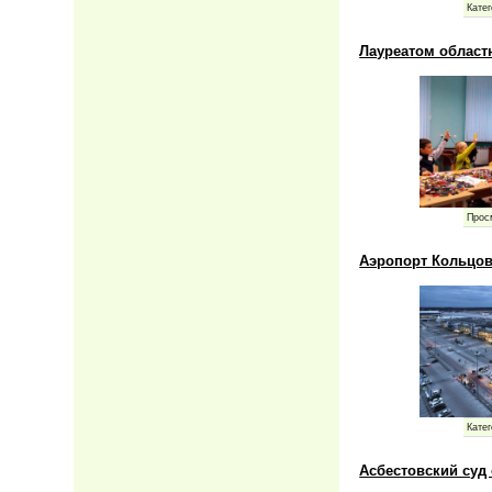
Катег
Лауреатом област
Прос
Аэропорт Кольцов
Катег
Асбестовский суд 