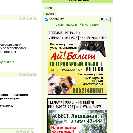
Логин:
Пароль:
запомнить
Забыл пароль
|
Регистрация
видеофиксации
"Уралуправтодор",
положена в
 дальше »
иозного движения
рганизацией.
еловека,