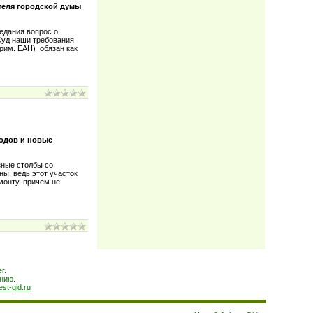
теля городской думы
седания вопрос о
Суд наши требования
рим. ЕАН) обязан как
ходов и новые
зные столбы со
ны, ведь этот участок
монту, причем не
r.
нию.
est-gid.ru