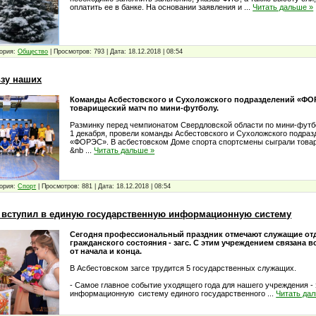
оплатить ее в банке. На основании заявления и
...
Читать дальше »
ория:
Общество
|
Просмотров:
793
|
Дата:
18.12.2018
|
08:54
ьзу наших
Команды Асбестовского и Сухоложского подразделений «ФО
товарищеский матч по мини-футболу.
Разминку перед чемпионатом Свердловской области по мини-футбо
1 декабря, провели команды Асбестовского и Сухоложского подра
«ФОРЭС». В асбестовском Доме спорта спортсмены сыграли това
&nb
...
Читать дальше »
ория:
Спорт
|
Просмотров:
881
|
Дата:
18.12.2018
|
08:54
с вступил в единую государственную информационную систему
Сегодня профессиональный праздник отмечают служащие от
гражданского состояния - загс. С этим учреждением связана в
от начала и конца.
В Асбестовском загсе трудится 5 государственных служащих.
- Самое главное событие уходящего года для нашего учреждения -
информационную систему единого государственного
...
Читать да