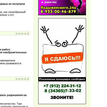
первых ее получила
ое, как своеобразный
анные о его
х работ,
зее изобразительных
 камнерезное
тивно развивается.
авать разрешения на
 лесничество. Там
 получить квитанцию и