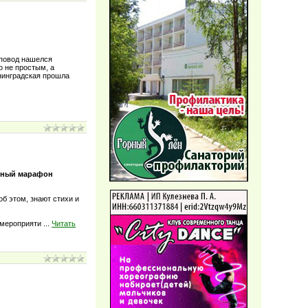
 повод нашелся
о не простым, а
нинградская прошла
урный марафон
б этом, знают стихи и
к мероприяти
...
Читать