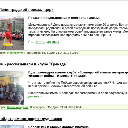
 Ленинградской приехал цирк
Показать представление и поиграть с детьми.
Международный День цирка отмечается ежегодно 20 апреля. Вот и
порадовать родителей и детей очередным праздником двора, тольк
тематическим. На спортивно-игровой площадке во дворе улицы Ле
игровая развлекательная программа «И это все цирк…».
Р
...
Читать дальше »
ория:
Мероприятия
|
Просмотров:
682
|
Дата:
24.04.2019
|
12:50
и - рассказывали в клубе "Гренада"
В детско-подростковом клубе «Гренада» объявили литерат
«Великая война – Великая Победа!».
Что знают о войне и о Победе современные школьники? Читают ли о
песни времен Великой Отечественной войны?
Воспитанники клуба «Гренада» заблаговременно вели подготовку 
дальше »
ория:
Жизнь молодежи
|
Просмотров:
745
|
Дата:
24.04.2019
|
12:40
пройдет демонстрация трудящихся
Совсем как в старые добрые времена.