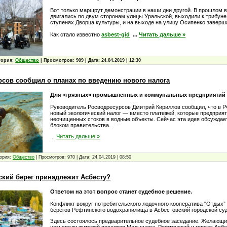
Вот только маршрут демонстрации в наши дни другой. В прошлом 
двигались по двум сторонам улицы Уральской, выходили к трибуне
ступенях Дворца культуры, и на выходе на улицу Осипенко завер
Как стало известно
asbest-gid
...
Читать дальше »
гория:
Общество
|
Просмотров:
909
|
Дата:
24.04.2019
|
12:30
рсов сообщил о планах по введению нового налога
Для «грязных» промышленных и коммунальных предприятий
Руководитель Росводресурсов Дмитрий Кириллов сообщил, что в Р
новый экологический налог — вместо платежей, которые предприят
неочищенных стоков в водные объекты. Сейчас эта идея обсужда
блоком правительства.
...
Читать дальше »
ория:
Общество
|
Просмотров:
970
|
Дата:
24.04.2019
|
08:50
ский берег принадлежит Асбесту?
Ответом на этот вопрос станет судебное решение.
Конфликт вокруг потребительского лодочного кооператива "Отдых”
берегов Рефтинского водохранилища в Асбестовский городской суд
Здесь состоялось предварительное судебное заседание. Желающи