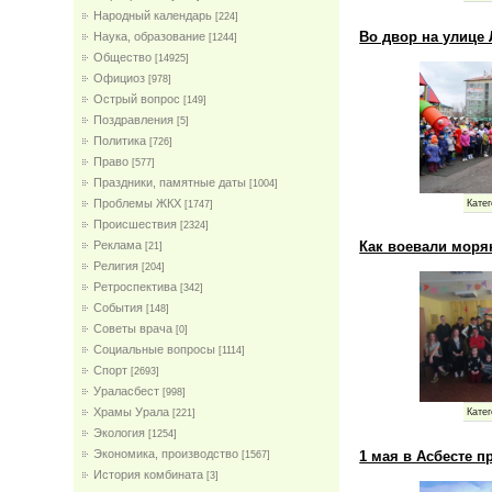
Народный календарь
[224]
Во двор на улице
Наука, образование
[1244]
Общество
[14925]
Официоз
[978]
Острый вопрос
[149]
Поздравления
[5]
Политика
[726]
Право
[577]
Праздники, памятные даты
[1004]
Проблемы ЖКХ
Катег
[1747]
Проиcшествия
[2324]
Как воевали моряк
Реклама
[21]
Религия
[204]
Ретроспектива
[342]
События
[148]
Советы врача
[0]
Социальные вопросы
[1114]
Спорт
[2693]
Ураласбест
[998]
Храмы Урала
Катег
[221]
Экология
[1254]
Экономика, производство
1 мая в Асбесте 
[1567]
История комбината
[3]