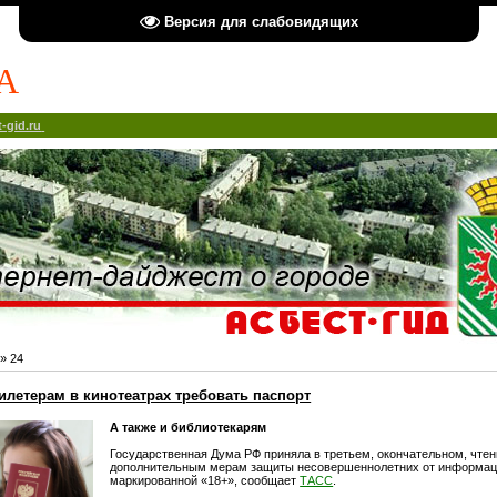
Версия для слабовидящих
А
-gid.ru
»
24
илетерам в кинотеатрах требовать паспорт
А также и библиотекарям
Государственная Дума РФ приняла в третьем, окончательном, чтен
дополнительным мерам защиты несовершеннолетних от информац
маркированной «18+», сообщает
ТАСС
.