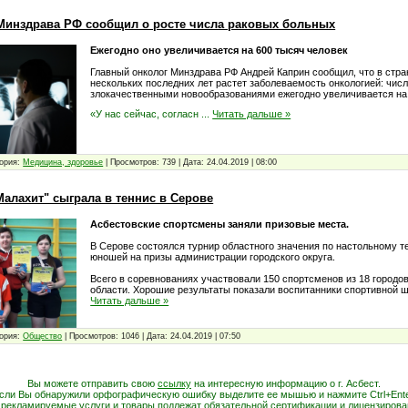
Минздрава РФ сообщил о росте числа раковых больных
Ежегодно оно увеличивается на 600 тысяч человек
Главный онколог Минздрава РФ Андрей Каприн сообщил, что в стра
нескольких последних лет растет заболеваемость онкологией: чис
злокачественными новообразованиями ежегодно увеличивается на 
«У нас сейчас, согласн
...
Читать дальше »
ория:
Медицина, здоровье
|
Просмотров:
739
|
Дата:
24.04.2019
|
08:00
алахит" сыграла в теннис в Серове
Асбестовские спортсмены заняли призовые места.
В Серове состоялся турнир областного значения по настольному т
юношей на призы администрации городского округа.
Всего в соревнованиях участвовали 150 спортсменов из 18 городо
области. Хорошие результаты показали воспитанники спортивной
Читать дальше »
ория:
Общество
|
Просмотров:
1046
|
Дата:
24.04.2019
|
07:50
Вы можете отправить свою
ссылку
на интересную информацию о г. Асбест.
сли Вы обнаружили орфографическую ошибку выделите ее мышью и нажмите Ctrl+Ente
 рекламируемые услуги и товары подлежат обязательной сертификации и лицензирова