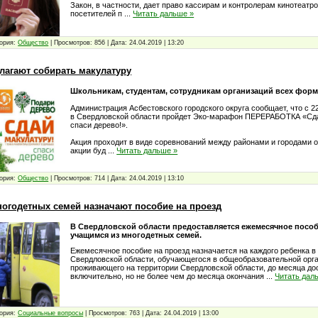
Закон, в частности, дает право кассирам и контролерам кинотеатр
посетителей п
...
Читать дальше »
ория:
Общество
|
Просмотров:
856
|
Дата:
24.04.2019
|
13:20
лагают собирать макулатуру
Школьникам, студентам, сотрудникам организаций всех форм
Администрация Асбестовского городского округа сообщает, что с 22
в Свердловской области пройдет Эко-марафон ПЕРЕРАБОТКА «Сд
спаси дерево!».
Акция проходит в виде соревнований между районами и городами 
акции буд
...
Читать дальше »
ория:
Общество
|
Просмотров:
714
|
Дата:
24.04.2019
|
13:10
огодетных семей назначают пособие на проезд
В Свердловской области предоставляется ежемесячное пособ
учащимся из многодетных семей.
Ежемесячное пособие на проезд назначается на каждого ребенка в
Свердловской области, обучающегося в общеобразовательной орга
проживающего на территории Свердловской области, до месяца до
включительно, но не более чем до месяца окончания
...
Читать дал
ория:
Социальные вопросы
|
Просмотров:
763
|
Дата:
24.04.2019
|
13:00