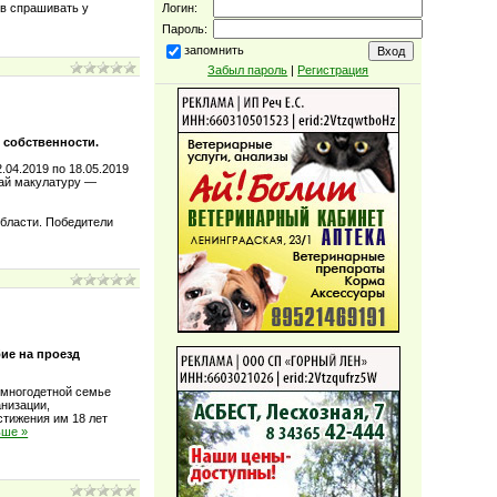
Логин:
ов спрашивать у
Пароль:
запомнить
Забыл пароль
|
Регистрация
 собственности.
.04.2019 по 18.05.2019
ай макулатуру —
области. Победители
ие на проезд
 многодетной семье
низации,
стижения им 18 лет
ьше »