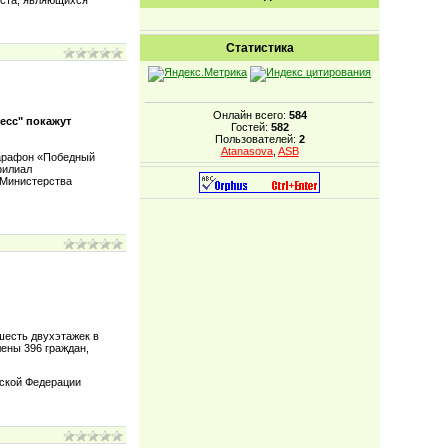
еста, являющихся
Статистика
Онлайн всего:
584
есс" покажут
Гостей:
582
Пользователей:
2
Atanasova
,
ASB
марафон «Победный
филиал
 Министерства
шесть двухэтажек в
ены 396 граждан,
йской Федерации