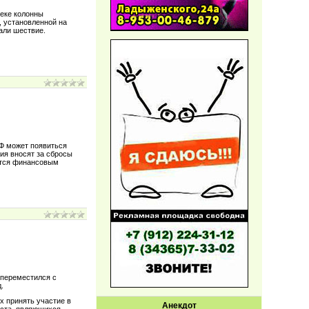
веке колонны
, установленной на
шали шествие.
Ф может появиться
ия вносят за сбросы
ется финансовым
 переместился с
.
х принять участие в
Анекдот