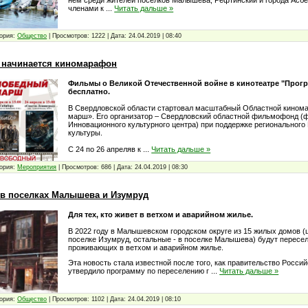
нем среди жителей поселков Малышева, Рефтинский и города Асб
членами к
...
Читать дальше »
ория:
Общество
|
Просмотров:
1222
|
Дата:
24.04.2019
|
08:40
я начинается киномарафон
Фильмы о Великой Отечественной войне в кинотеатре "Прогр
бесплатно.
В Свердловской области стартовал масштабный Областной кино
марш». Его организатор – Свердловский областной фильмофонд (
Инновационного культурного центра) при поддержке регионального
культуры.
С 24 по 26 апреляв к
...
Читать дальше »
ория:
Мероприятия
|
Просмотров:
686
|
Дата:
24.04.2019
|
08:30
 в поселках Малышева и Изумруд
Для тех, кто живет в ветхом и аварийном жилье.
В 2022 году в Малышевском городском округе из 15 жилых домов (
поселке Изумруд, остальные - в поселке Малышева) будут пересел
проживающих в ветхом и аварийном жилье.
Эта новость стала известной после того, как правительство Росси
утвердило программу по переселению г
...
Читать дальше »
ория:
Общество
|
Просмотров:
1102
|
Дата:
24.04.2019
|
08:10