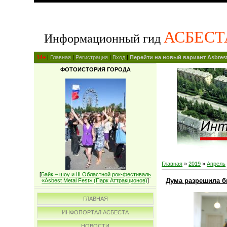
АСБЕСТ
Информационный гид
14+
|
Главная
|
Регистрация
|
Вход
|
Перейти на новый вариант Asbrest
ФОТОИСТОРИЯ ГОРОДА
Главная
»
2019
»
Апрель
[
Байк – шоу и III Областной рок-фестиваль
Дума разрешила б
«Asbest Metal Fest» (Парк Аттракционов)
]
ГЛАВНАЯ
ИНФОПОРТАЛ АСБЕСТА
НОВОСТИ