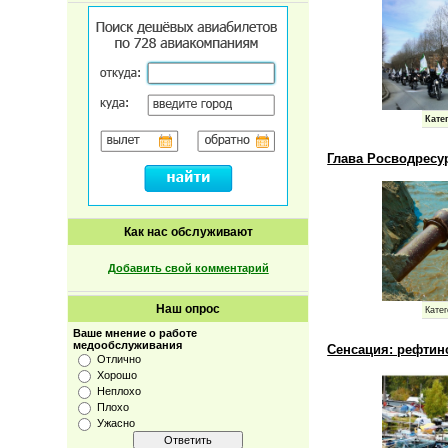
Кате
Глава Росводресу
Как нас обслуживают
Добавить свой комментарий
Наш опрос
Катег
Ваше мнение о работе
медообслуживания
Сенсация: рефтин
Отлично
Хорошо
Неплохо
Плохо
Ужасно