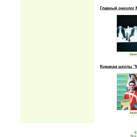
Главный онколог 
Катег
Команда школы "М
Катег
Е
Все