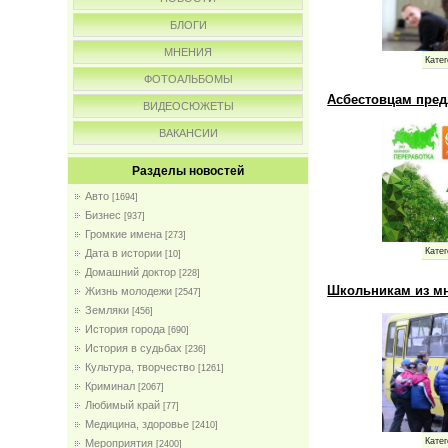
БЛОГИ
МНЕНИЯ
Катег
ФОТОАЛЬБОМЫ
Асбестовцам пред
ВИДЕОСЮЖЕТЫ
ВАКАНСИИ
Разделы новостей
Авто
[1694]
Бизнес
[937]
Громкие имена
[273]
Катег
Дата в истории
[10]
Домашний доктор
[228]
Школьникам из мн
Жизнь молодежи
[2547]
Земляки
[456]
История города
[690]
История в судьбах
[236]
Культура, творчество
[1261]
Криминал
[2067]
Любимый край
[77]
Медицина, здоровье
[2410]
Катег
Мероприятия
[2400]