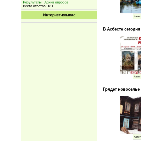
Результаты
|
Архив опросов
Всего ответов:
181
Интернет-компас
Катег
В Асбесте сегодн
Катег
Грядет новоселье
Катег