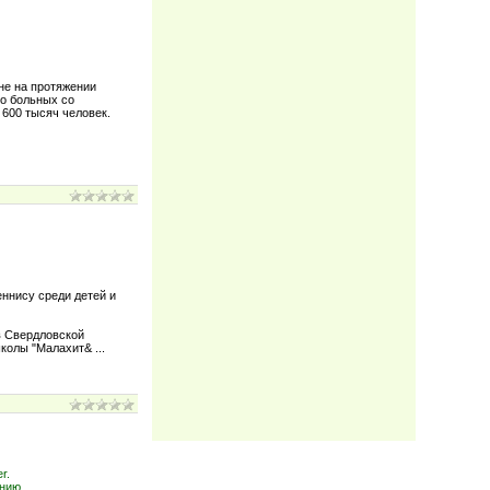
не на протяжении
ло больных со
600 тысяч человек.
еннису среди детей и
в Свердловской
 школы "Малахит&
...
r.
нию.