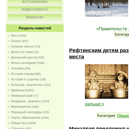
ФОТОАЛЬБОМЫ
ВИДЕОСЮЖЕТЫ
ВАКАНСИИ
«Правительств
Разделы новостей
Категор
Авто
[1694]
Бизнес
[937]
Громкие имена
[273]
Рефтинским детям раз
Дата в истории
[10]
места
Домашний доктор
[228]
Жизнь молодежи
[2548]
Земляки
[456]
История города
[690]
История в судьбах
[236]
Культура, творчество
[1261]
Криминал
[2067]
Любимый край
[77]
Медицина, здоровье
[2410]
дальше »
Мероприятия
[2400]
Народный календарь
[225]
Категория:
Общес
Наука, образование
[1244]
Общество
[14928]
Минздрав предложил н
Официоз
[978]