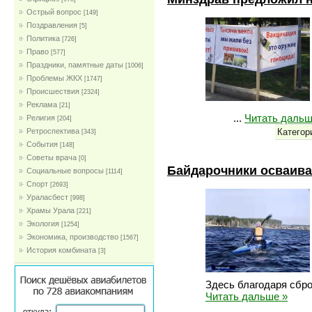
Острый вопрос
[149]
Поздравления
[5]
Политика
[726]
Право
[577]
Праздники, памятные даты
[1006]
Проблемы ЖКХ
[1747]
Проиcшествия
[2324]
Реклама
[21]
...
Читать дальш
Религия
[204]
Категор
Ретроспектива
[343]
События
[148]
Советы врача
[0]
Байдарочники осваив
Социальные вопросы
[1114]
Спорт
[2693]
Ураласбест
[998]
Храмы Урала
[221]
Экология
[1254]
Экономика, производство
[1567]
История комбината
[3]
Здесь благодаря сбр
Читать дальше »