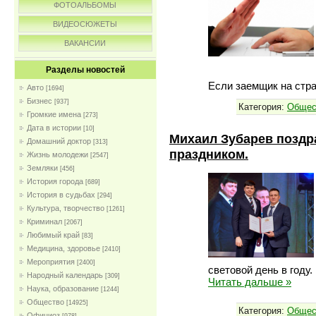
ФОТОАЛЬБОМЫ
ВИДЕОСЮЖЕТЫ
ВАКАНСИИ
Разделы новостей
Если заемщик на стра
Авто
[1694]
Бизнес
[937]
Категория:
Общес
Громкие имена
[273]
Дата в истории
[10]
Михаил Зубарев поздр
Домашний доктор
[313]
праздником.
Жизнь молодежи
[2547]
Земляки
[456]
История города
[689]
История в судьбах
[294]
Культура, творчество
[1261]
Криминал
[2067]
Любимый край
[83]
Медицина, здоровье
[2410]
Мероприятия
[2400]
световой день в году.
Народный календарь
[309]
Читать дальше »
Наука, образование
[1244]
Общество
[14925]
Категория:
Общес
Официоз