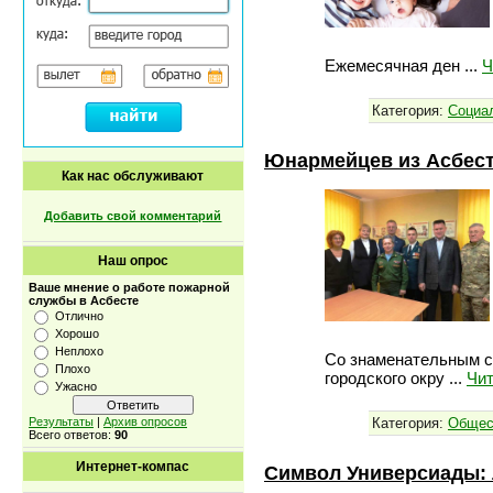
Ежемесячная ден
...
Ч
Категория:
Социа
Юнармейцев из Асбест
Как нас обслуживают
Добавить свой комментарий
Наш опрос
Ваше мнение о работе пожарной
службы в Асбесте
Отлично
Хорошо
Неплохо
Со знаменательным с
Плохо
городского окру
...
Чит
Ужасно
Категория:
Общес
Результаты
|
Архив опросов
Всего ответов:
90
Интернет-компас
Символ Универсиады: 