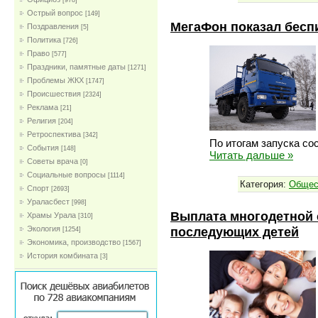
[978]
Острый вопрос
[149]
МегаФон показал бесп
Поздравления
[5]
Политика
[726]
Право
[577]
Праздники, памятные даты
[1271]
Проблемы ЖКХ
[1747]
Проиcшествия
[2324]
Реклама
[21]
Религия
[204]
Ретроспектива
[342]
По итогам запуска со
События
[148]
Читать дальше »
Советы врача
[0]
Социальные вопросы
[1114]
Категория:
Общес
Спорт
[2693]
Ураласбест
[998]
Выплата многодетной с
Храмы Урала
[310]
последующих детей
Экология
[1254]
Экономика, производство
[1567]
История комбината
[3]