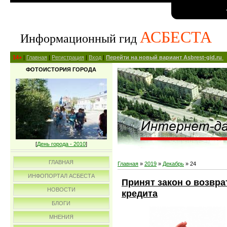
АСБЕСТА
Информационный гид
14+
|
Главная
|
Регистрация
|
Вход
|
Перейти на новый вариант Asbrest-gid.ru
ФОТОИСТОРИЯ ГОРОДА
[
День города - 2010
]
ГЛАВНАЯ
Главная
»
2019
»
Декабрь
»
24
ИНФОПОРТАЛ АСБЕСТА
Принят закон о возвр
НОВОСТИ
кредита
БЛОГИ
МНЕНИЯ