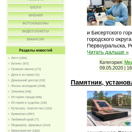
БЛОГИ
МНЕНИЯ
ФОТОАЛЬБОМЫ
и Бисертского го
ВИДЕОСЮЖЕТЫ
городского округа
ВАКАНСИИ
Первоуральска, Р
Разделы новостей
Читать дальше »
Авто
[1694]
Категория:
Мед
Бизнес
[937]
09.05.2020
|
16
Громкие имена
[273]
Дата в истории
[10]
Домашний доктор
Памятник, устано
[228]
Жизнь молодежи
[2548]
Земляки
[456]
История города
[690]
История в судьбах
[236]
Культура, творчество
[1261]
Криминал
[2067]
Любимый край
[77]
Медицина, здоровье
[2410]
Мероприятия
[2400]