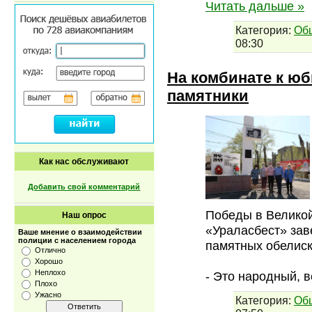
Читать дальше »
Категория:
Об
08:30
На комбинате к ю
памятники
Как нас обслуживают
Добавить свой комментарий
Победы в Великой
Наш опрос
«Ураласбест» зав
Ваше мнение о взаимодействии
полиции с населением города
памятных обелиск
Отлично
Хорошо
Неплохо
- Это народный, 
Плохо
Ужасно
Категория:
Об