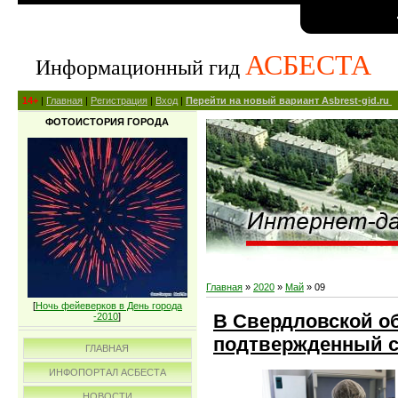
АСБЕСТА
Информационный гид
14+
|
Главная
|
Регистрация
|
Вход
|
Перейти на новый вариант Asbrest-gid.ru
ФОТОИСТОРИЯ ГОРОДА
Главная
»
2020
»
Май
»
09
[
Ночь фейеверков в День города
В Свердловской о
-2010
]
подтвержденный с
ГЛАВНАЯ
ИНФОПОРТАЛ АСБЕСТА
НОВОСТИ