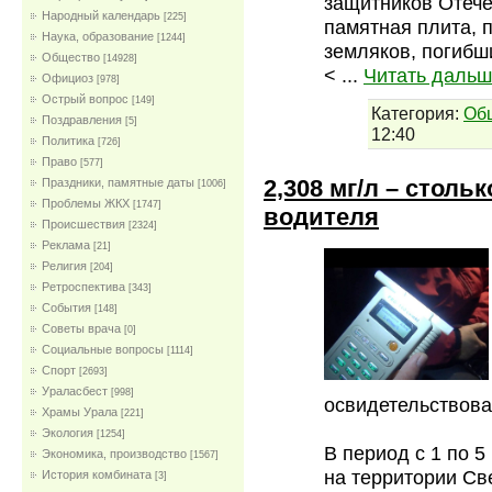
защитников Отеч
Народный календарь
[225]
памятная плита, 
Наука, образование
[1244]
земляков, погибш
Общество
[14928]
<
...
Читать дальш
Официоз
[978]
Острый вопрос
[149]
Категория:
Об
Поздравления
[5]
12:40
Политика
[726]
Право
[577]
2,308 мг/л – столь
Праздники, памятные даты
[1006]
Проблемы ЖКХ
[1747]
водителя
Проиcшествия
[2324]
Реклама
[21]
Религия
[204]
Ретроспектива
[343]
События
[148]
Советы врача
[0]
Социальные вопросы
[1114]
Спорт
[2693]
Ураласбест
[998]
освидетельствов
Храмы Урала
[221]
Экология
[1254]
В период с 1 по 5
Экономика, производство
[1567]
на территории Св
История комбината
[3]