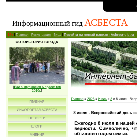
АСБЕСТА
Информационный гид
14+
|
Главная
|
Регистрация
|
Вход
|
Перейти на новый вариант Asbrest-gid.ru
ФОТОИСТОРИЯ ГОРОДА
[
Бал выпускников-медалистов
2010г.
]
Главная
»
2026
»
Июль
»
8
» 8 июля - Все
ГЛАВНАЯ
ИНФОПОРТАЛ АСБЕСТА
8 июля - Всероссийский день с
НОВОСТИ
Ежегодно 8 июля в нашей 
БЛОГИ
верности. Символично, ч
объявлен годом семьи.
МНЕНИЯ