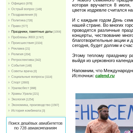
Официоз
[978]
которая вручается 8 июля,
Острый вопрос
цветок издревле считался н
[149]
Поздравления
[5]
И с каждым годом День семь
Политика
[726]
нашей стране. Во многих го
Право
[577]
проводятся различные праз
Праздники, памятные даты
[1004]
концерты, чествование мног
Проблемы ЖКХ
[1747]
благотворительные акции и д
Проиcшествия
[2324]
сегодня, будет долгим и сча
Реклама
[21]
Религия
Этому теплому празднику р
[204]
выйдя из церковного календа
Ретроспектива
[342]
События
[148]
Напомним, что Международны
Советы врача
[0]
Источник:
calend.ru
Социальные вопросы
[1114]
Спорт
[2693]
Ураласбест
[998]
Храмы Урала
[221]
Экология
[1254]
Экономика, производство
[1567]
История комбината
[3]