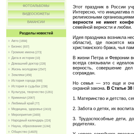
ФОТОАЛЬБОМЫ
Этот праздник в России уч
Интересно, что инициатива 
ВИДЕОСЮЖЕТЫ
религиозными организациям
верности не имеет конфе
ВАКАНСИИ
семейной верности и любви.
Разделы новостей
Идея праздника возникла не
Авто
[1694]
области), где покоятся м
Бизнес
христианского брака, чья па
[937]
Громкие имена
[273]
В жизни Петра и Февронии в
Дата в истории
[10]
всегда связывали с идеалом
Домашний доктор
[228]
верность, совершение де
Жизнь молодежи
[2547]
сограждан.
Земляки
[456]
История города
[690]
Но семья — это еще и оче
История в судьбах
[236]
охраной закона.
В Статье 38
Культура, творчество
[1261]
1. Материнство и детство, с
Криминал
[2067]
Любимый край
[77]
2. Забота о детях, их воспит
Медицина, здоровье
[2410]
Мероприятия
[2400]
3. Трудоспособные дети, д
Народный календарь
[224]
родителях.
Наука, образование
[1244]
Общество
[14925]
У нового семейного праздн