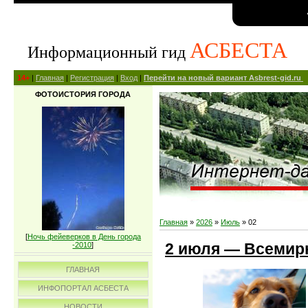
АСБЕСТА
Информационный гид
14+
|
Главная
|
Регистрация
|
Вход
|
Перейти на новый вариант Asbrest-gid.ru
ФОТОИСТОРИЯ ГОРОДА
Главная
»
2026
»
Июль
»
02
[
Ночь фейеверков в День города
2 июля — Всемир
-2010
]
ГЛАВНАЯ
ИНФОПОРТАЛ АСБЕСТА
НОВОСТИ