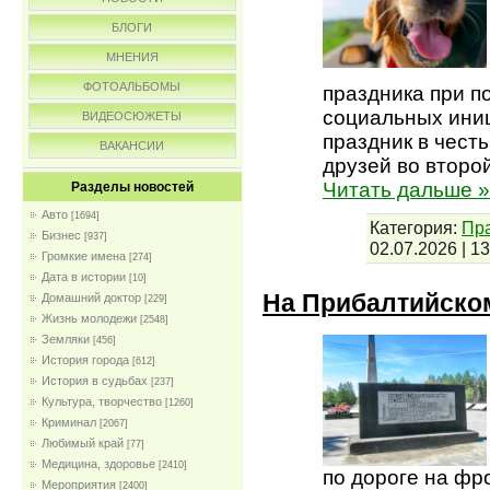
БЛОГИ
МНЕНИЯ
ФОТОАЛЬБОМЫ
праздника при 
социальных ини
ВИДЕОСЮЖЕТЫ
праздник в чест
ВАКАНСИИ
друзей во второ
Читать дальше »
Разделы новостей
Авто
[1694]
Категория:
Пра
Бизнес
[937]
02.07.2026
|
13
Громкие имена
[274]
Дата в истории
[10]
На Прибалтийско
Домашний доктор
[229]
Жизнь молодежи
[2548]
Земляки
[456]
История города
[612]
История в судьбах
[237]
Культура, творчество
[1260]
Криминал
[2067]
Любимый край
[77]
Медицина, здоровье
[2410]
по дороге на фр
Мероприятия
[2400]