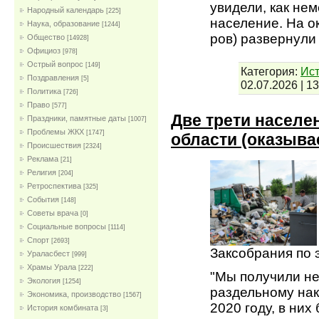
увидели, как не
Народный календарь
[225]
население. На о
Наука, образование
[1244]
ров) развернули
Общество
[14928]
Официоз
[978]
Острый вопрос
[149]
Категория:
Ист
Поздравления
[5]
02.07.2026
|
13
Политика
[726]
Право
[577]
Две трети населе
Праздники, памятные даты
[1007]
Проблемы ЖКХ
[1747]
области (оказыва
Проиcшествия
[2324]
Реклама
[21]
Религия
[204]
Ретроспектива
[325]
События
[148]
Советы врача
[0]
Социальные вопросы
[1114]
Спорт
[2693]
Заксобрания по 
Ураласбест
[999]
Храмы Урала
[222]
"Мы получили не
Экология
[1254]
раздельному нак
Экономика, производство
[1567]
2020 году, в ни
История комбината
[3]