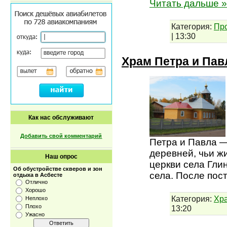
Читать дальше »
Категория:
Пр
|
13:30
Храм Петра и Пав
Как нас обслуживают
Добавить свой комментарий
Петра и Павла —
деревней, чьи ж
Наш опрос
церкви села Гли
Об обустройстве скверов и зон
села. После пос
отдыха в Асбесте
Отлично
Хорошо
Категория:
Хр
Неплохо
Плохо
13:20
Ужасно