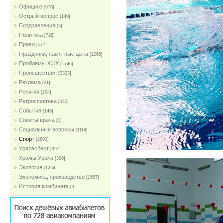
Официоз
[978]
Острый вопрос
[149]
Поздравления
[5]
Политика
[726]
Право
[577]
Праздники, памятные даты
[1266]
Проблемы ЖКХ
[1746]
Проиcшествия
[2323]
Реклама
[21]
Религия
[204]
Ретроспектива
[340]
События
[148]
Советы врача
[0]
Социальные вопросы
[1114]
Спорт
[2693]
Ураласбест
[997]
Храмы Урала
[309]
Экология
[1254]
Экономика, производство
[1567]
История комбината
[3]