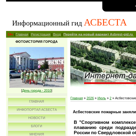
АСБЕСТА
Информационный гид
14+
|
Главная
|
Регистрация
|
Вход
|
Перейти на новый вариант Asbrest-gid.ru
ФОТОИСТОРИЯ ГОРОДА
[
День города - 2010
]
Главная
»
2026
»
Июль
»
2
» Асбестовские
ГЛАВНАЯ
ИНФОПОРТАЛ АСБЕСТА
Асбестовские пожарные заняли
НОВОСТИ
В "Спортивном комплексе
БЛОГИ
плаванию среди подразд
России по Свердловской о
МНЕНИЯ