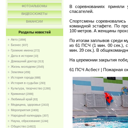
В соревнованиях приняли 
ФОТОАЛЬБОМЫ
спасателей.
ВИДЕОСЮЖЕТЫ
Спортсмены соревновались в
ВАКАНСИИ
командной эстафете. По пр
100 метров. А женщины прох
Разделы новостей
Авто
По итогам заплывов среди м
[1694]
из 61 ПСЧ (1 мин. 00 сек.),
Бизнес
[937]
мин. 39 сек.). В общекоманд
Громкие имена
[272]
Дата в истории
[10]
На церемонии закрытия поб
Домашний доктор
[313]
Жизнь молодежи
[2545]
61 ПСЧ Асбест | Пожарная о
Земляки
[456]
История города
[688]
История в судьбах
[293]
Культура, творчество
[1260]
Криминал
[2066]
Любимый край
[83]
Медицина, здоровье
[2410]
Мероприятия
[2400]
Народный календарь
[307]
Наука, образование
[1244]
Общество
[14922]