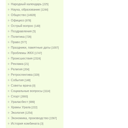
Народный календарь
[225]
Наука, образование
[1244]
Общество
[14928]
Официоз
[978]
Острый вопрос
[149]
Поздравления
[5]
Политика
[726]
Право
[577]
Праздники, памятные даты
[1007]
Проблемы ЖКХ
[1747]
Проиcшествия
[2324]
Реклама
[21]
Религия
[204]
Ретроспектива
[329]
События
[148]
Советы врача
[0]
Социальные вопросы
[1114]
Спорт
[2693]
Ураласбест
[999]
Храмы Урала
[222]
Экология
[1254]
Экономика, производство
[1567]
История комбината
[3]