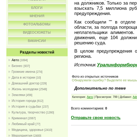
на должников. Только за пе
взыскать 7,5 миллиона ру
БЛОГИ
предупреждения.
МНЕНИЯ
Как сообщили "" в отдел
ФОТОАЛЬБОМЫ
области, за полгода попроща
неплательщики алиментов.
ВИДЕОСЮЖЕТЫ
движения, еще 104 должни
ВАКАНСИИ
решению суда.
В целом предупреждения о
Разделы новостей
региона.
Авто
[1694]
Источник
Уралинформбюр
Бизнес
[937]
Громкие имена
[274]
Фото из открытых источников
Дата в истории
[10]
Обнаружили ошибку? Выделите ее мыш
Домашний доктор
[229]
Дополнительно по теме
Жизнь молодежи
[2548]
Земляки
[456]
Категория:
Авто
| Просмотров: 799 | Добавил:
Ad
История города
[612]
История в судьбах
[237]
Всего комментариев:
0
Культура, творчество
[1260]
Отправьте свою новость
Криминал
[2067]
Любимый край
[77]
Медицина, здоровье
[2410]
Мероприятия
[2400]