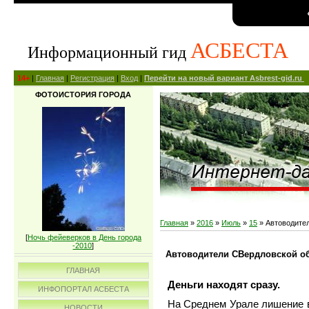
АСБЕСТА
Информационный гид
14+
|
Главная
|
Регистрация
|
Вход
|
Перейти на новый вариант Asbrest-gid.ru
ФОТОИСТОРИЯ ГОРОДА
Главная
»
2016
»
Июль
»
15
» Автоводител
[
Ночь фейеверков в День города
-2010
]
Автоводители СВердловской об
ГЛАВНАЯ
Деньги находят сразу.
ИНФОПОРТАЛ АСБЕСТА
На Среднем Урале лишение в
НОВОСТИ