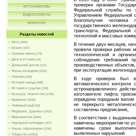
проверки органами Государ
ФОТОАЛЬБОМЫ
Федеральной службы по эк
Управлением Федеральной с
ВИДЕОСЮЖЕТЫ
благополучия человека 
ВАКАНСИИ
государственного железнодо
транспорта, Федеральной
Разделы новостей
технологий и массовых комм
Авто
[1694]
В течение двух месяцев, нач
Бизнес
[937]
провели проверки рабочих м
Громкие имена
технологической и органи
[272]
соблюдения требований п
Дата в истории
[10]
производственных объектов,
Домашний доктор
[313]
при эксплуатации железнодо
Жизнь молодежи
[2545]
Земляки
[456]
В ходе проверок был вы
История города
автоматического контроля 
[688]
остронаправленного действ
История в судьбах
[293]
изготовителе лифта; проез
Культура, творчество
[1260]
ограждена породным валом 
Криминал
[2066]
не перекрыто металлическ
Любимый край
[83]
составлены предписания
.
Медицина, здоровье
[2410]
Мероприятия
В соответствии с выданными
[2400]
намечены мероприятия по ус
Народный календарь
[307]
намечены сроки выполнен
Наука, образование
[1244]
выявленных нарушений.
Общество
[14922]