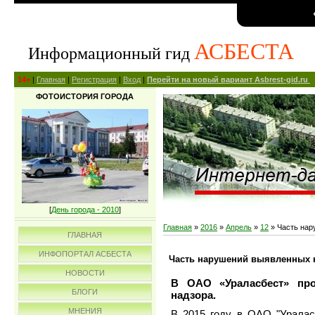
АСБЕСТА
Информационный гид
14+
|
Главная
|
Регистрация
|
Вход
|
Перейти на новый вариант Asbrest-gid.ru
ФОТОИСТОРИЯ ГОРОДА
[
День города - 2010
]
Главная
»
2016
»
Апрель
»
12
» Часть нар
ГЛАВНАЯ
ИНФОПОРТАЛ АСБЕСТА
Часть нарушений выявленных 
НОВОСТИ
В ОАО «Ураласбест» про
БЛОГИ
надзора.
МНЕНИЯ
В 2015 году в ОАО "Урала