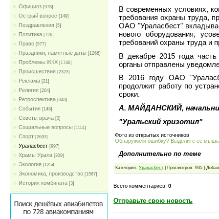
Официоз
[978]
В современных условиях, ко
Острый вопрос
требования охраны труда, п
[149]
ОАО "Ураласбест" вкладыва
Поздравления
[5]
нового оборудования, усов
Политика
[726]
требований охраны труда и 
Право
[577]
Праздники, памятные даты
[1266]
В декабре 2015 года часть
Проблемы ЖКХ
органы отправлены уведомле
[1746]
Проиcшествия
[2323]
В 2016 году ОАО "Ураласб
Реклама
[21]
продолжит работу по устра
Религия
[204]
сроки.
Ретроспектива
[340]
А. МАЙДАНСКИЙ,
начальн
События
[148]
Советы врача
[0]
"Уральский хризотил"
Социальные вопросы
[1114]
Фото из открытых источников
Спорт
[2693]
Обнаружили ошибку? Выделите ее мыш
Ураласбест
[997]
Дополнительно по теме
Храмы Урала
[309]
Экология
[1254]
Категория:
Ураласбест
| Просмотров: 935 | Доба
Экономика, производство
[1567]
История комбината
[3]
Всего комментариев:
0
Отправьте свою новость