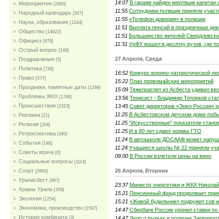
14:07
В гараже найден мертвым капитан 
Мероприятия
[2400]
11:55
Сотрудники полиции приняли участ
Народный календарь
[307]
11:55
«Телефон доверия» в полиции
Наука, образование
[1244]
11:51
Выплата пенсий в праздничные дни
Общество
[14922]
11:51
Большинство жителей Свердловской
Официоз
[978]
11:31
УрФУ вошел в десятку вузов, где 
Острый вопрос
[149]
27 Апреля, Среда
Поздравления
[5]
Политика
[726]
16:52
Конкурс военно-патриотической пе
Право
[577]
15:22
План первомайских мероприятий
Праздники, памятные даты
[1266]
15:09
Тяжелоатлет из Асбеста удивил в
Проблемы ЖКХ
[1746]
13:56
Тенисист - Владимир Топорков ста
Проиcшествия
13:45
Совет директоров «Энел Россия» 
[2323]
11:25
В Асбестовском детском доме поб
Реклама
[21]
11:25
"Искусственные" показатели стано
Религия
[204]
11:25
И в 80 лет сдают нормы ГТО
Ретроспектива
[340]
11:24
В автошколе ДОСААФ может наруш
События
[148]
11:24
Учащиеся школы № 22 приняли уча
Советы врача
[0]
09:00
В России взлетели цены на вино
Социальные вопросы
[1114]
26 Апреля, Вторник
Спорт
[2693]
Ураласбест
[997]
23:37
Министр энергетики и ЖКХ Никола
Храмы Урала
[309]
15:21
Пенсионный фонд продолжает прие
Экология
[1254]
15:21
«Живой будильник» подружит сов 
Экономика, производство
[1567]
14:47
Сбербанк России уронил ставки по
История комбината
14:47
Дело о пытках в полиции Заречного
[3]