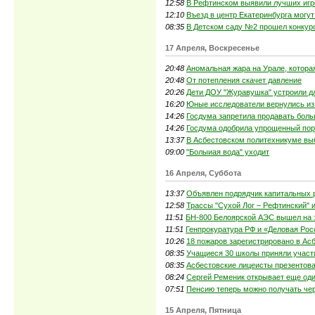
12:58
В Рефтинском выявили лучших игр
12:10
Въезд в центр Екатеринбурга могу
08:35
В Детском саду №2 прошел конкур
17 Апреля, Воскресенье
20:48
Аномальная жара на Урале, котора
20:48
От потепления скачет давление
20:26
Дети ДОУ "Журавушка" устроили д
16:20
Юные исследователи вернулись из
14:26
Госдума запретила продавать боль
14:26
Госдума одобрила упрощенный поря
13:37
В Асбестовском политехникуме вы
09:00
"Болыиая вода" уходит
16 Апреля, Суббота
13:37
Объявлен подрядчик капитальных р
12:58
Трассы "Сухой Лог – Рефтинский" и
11:51
БН-800 Белоярской АЭС вышел на 
11:51
Генпрокуратура РФ и «Деловая Рос
10:26
18 пожаров зарегистрировано в Ас
08:35
Учащиеся 30 школы приняли участи
08:35
Асбестовские лицеисты презентова
08:24
Сергей Ременик открывает еще оди
07:51
Пенсию теперь можно получать чер
15 Апреля, Пятница