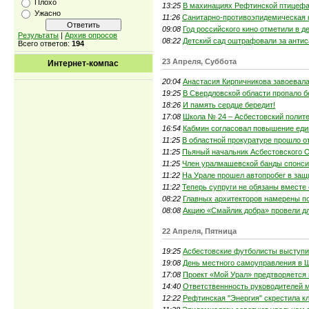
Плохо
13:25
В махинациях Рефтинской птицеф
Ужасно
11:26
Санитарно-противоэпидемическая 
09:08
Год российского кино отметили в д
Результаты
|
Архив опросов
08:22
Детский сад оштрафовали за анти
Всего ответов:
194
23 Апреля, Суббота
Интернет-компас
20:04
Анастасия Кирпичникова завоевал
19:25
В Свердловской области пропало б
18:26
И память сердце бередит!
17:08
Школа № 24 – Асбестовский полит
16:54
Кабмин согласовал повышение еди
11:25
В областной прокуратуре прошло о
11:25
Пьяный начальник Асбестовского О
11:25
Член уралмашевской банды спонсир
11:22
На Урале прошел автопробег в защ
11:22
Теперь супруги не обязаны вместе
08:22
Главных архитекторов намерены п
08:08
Акцию «Смайлик добра» провели д
22 Апреля, Пятница
19:25
Асбестовские футболисты выступил
19:08
День местного самоуправления в 
17:08
Проект «Мой Урал» предтворяется 
14:40
Ответственнность руководителей 
12:22
Рефтинская "Энергия" скрестила к