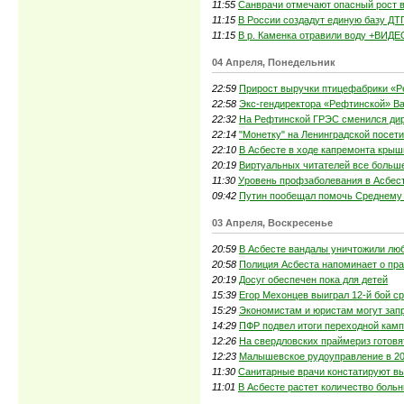
11:55
Санврачи отмечают опасный рост 
11:15
В России создадут единую базу ДТ
11:15
В р. Каменка отравили воду +ВИДЕ
04 Апреля, Понедельник
22:59
Прирост выручки птицефабрики «Р
22:58
Экс-гендиректора «Рефтинской» Ва
22:32
На Рефтинской ГРЭС сменился ди
22:14
"Монетку" на Ленинградской посет
22:10
В Асбесте в ходе капремонта кры
20:19
Виртуальных читателей все больш
11:30
Уровень профзаболевания в Асбест
09:42
Путин пообещал помочь Среднему
03 Апреля, Воскресенье
20:59
В Асбесте вандалы уничтожили лю
20:58
Полиция Асбеста напоминает о пра
20:19
Досуг обеспечен пока для детей
15:39
Егор Мехонцев выиграл 12-й бой с
15:29
Экономистам и юристам могут запр
14:29
ПФР подвел итоги переходной камп
12:26
На свердловских праймериз готовя
12:23
Малышевское рудоуправление в 201
11:30
Санитарные врачи констатируют вы
11:01
В Асбесте растет количество боль