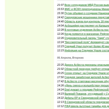
21:07
Всех сотрудников МВД России выв
15:53
ФМС и ФСКН переподчинены Минис
15:30
Путин объявил о создании Национа
14:42
Свердловские мошенники представ
14:40
Область взяла под контроль 18 пре
14:04
Асбошифер растреляют из Калашн
12:28
В почтовые отделения Асбеста пос
12:26
Когда появится в магазинах Рефти
12:26
Оздоровительный лагерь "Заря" ст
12:24
"Бессмертный полк" формирует св
12:23
Средний Урал получит более 40 ми
12:23
Инфляция на Среднем Урале сост
05 Апреля, Вторник
22:25
Дороги Асбеста признаны опасными
21:02
Областной прокурор требует отправ
20:25
Сезон открыт: на Среднем Урале к
17:50
Средняя заработная жителей Асбес
17:42
В Асбесте стартовал месячник об
14:26
«День смеха и волшебства» проше
14:24
Enel думает о продаже Рефтинско
14:23
Валерий Поваров, отсудивший у Су
14:22
Дебаты ЕР в Свердловской област
12:13
В Свердловской области предлага
12:12
РЖД ввела льготные тарифы для де