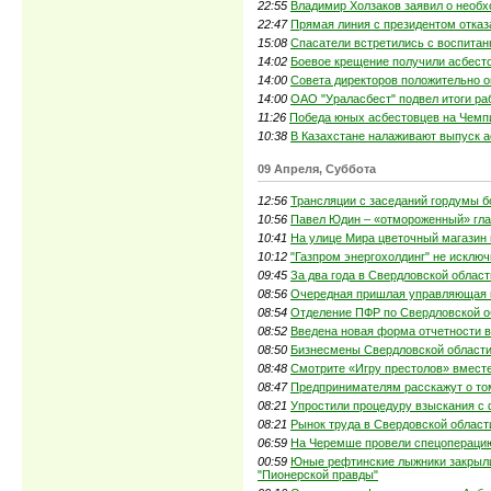
22:55
Владимир Холзаков заявил о необх
22:47
Прямая линия с президентом отказ
15:08
Спасатели встретились с воспитан
14:02
Боевое крещение получили асбест
14:00
Совета директоров положительно о
14:00
ОАО "Ураласбест" подвел итоги ра
11:26
Победа юных асбестовцев на Чемп
10:38
В Казахстане налаживают выпуск 
09 Апреля, Суббота
12:56
Трансляции с заседаний гордумы б
10:56
Павел Юдин – «отмороженный» глав
10:41
На улице Мира цветочный магазин
10:12
"Газпром энергохолдинг" не исклю
09:45
За два года в Свердловской облас
08:56
Очередная пришлая управляющая к
08:54
Отделение ПФР по Свердловской о
08:52
Введена новая форма отчетности 
08:50
Бизнесмены Свердловской области
08:48
Смотрите «Игру престолов» вместе
08:47
Предпринимателям расскажут о том
08:21
Упростили процедуру взыскания с 
08:21
Рынок труда в Свердовской област
06:59
На Черемше провели спецоперацию
00:59
Юные рефтинские лыжники закрыли
"Пионерской правды"