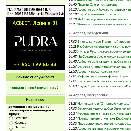
14:40
Памяти Олега Кострикова
14:16
Асбестовский боксер готовится к 
14:16
"Заря" принимает эстафету
14:16
Из Сочи воротились наши хоккеис
11:25
Жители отдаленных поселений хотя
25 Апреля, Понедельник
17:02
В поселке Ново-Кирпичный введен
15:11
Разбойное нападение на почтальон
14:53
Жители Рефтинского провели акци
14:47
На Среднем Урале клещи пошли в 
14:45
Асбестовские студенты побывали в
13:37
Базовые станции на колесах едут 
12:56
Асбест - город толерантный
12:01
Рефтинский примет финал Всеросс
Как нас обслуживают
12:01
Жительница Асбеста пожаловалась
08:08
Акцию "Пристегнись и улыбнись!" 
Добавить свой комментарий
24 Апреля, Воскресенье
Наш опрос
18:26
Не попадите в "Огненную ловушку"
Об уровне обслуживания
17:08
Весенняя неделя добра была орган
пенсионеров и инвалидов в
16:54
Федеральные власти признали кат
городе
Отлично
16:54
Православные отмечают Вербное 
Хорошо
16:03
Пасмурная прохладная погода сох
Неплохо
13:26
Асбестовкие врачи провели уник