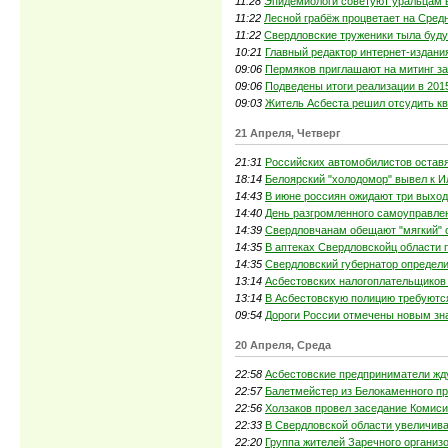
11:28
Эпидемиологи советуют уральцам в
11:22
Лесной грабёж процветает на Сред
11:22
Свердловские труженики тыла буду
10:21
Главный редактор интернет-издания
09:06
Пермяков приглашают на митинг за
09:06
Подведены итоги реализации в 201
09:03
Житель Асбеста решил отсудить кв
21 Апреля, Четверг
21:31
Российских автомобилистов остав
18:14
Белоярский "холодомор" вывел к 
14:43
В июне россиян ожидают три выход
14:40
День разгромленного самоуправле
14:39
Свердловчанам обещают "мягкий" 
14:35
В аптеках Свердловскойц области 
14:35
Свердловский губернатор определ
13:14
Асбестовских налогоплательщиков
13:14
В Асбестовскую полицию требуют
09:54
Дороги России отмечены новым зн
20 Апреля, Среда
22:58
Асбестовские предприниматели жд
22:57
Балетмейстер из Белокаменного п
22:56
Холзаков провел заседание Комис
22:33
В Свердловской области увеличив
22:20
Группа жителей Заречного организ