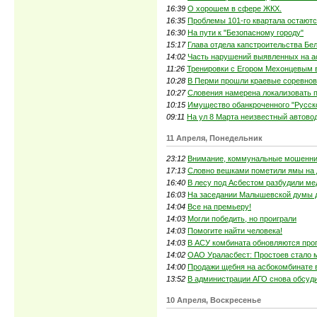
16:39
О хорошем в сфере ЖКХ.
16:35
Проблемы 101-го квартала остают
16:30
На пути к "Безопасному городу"
15:17
Глава отдела капстроительства Бел
14:02
Часть нарушений выявленных на а
11:26
Тренировки с Егором Мехонцевым в
10:28
В Перми прошли краевые соревнов
10:27
Словения намерена локализовать 
10:15
Имущество обанкроченного "Русско
09:11
На ул 8 Марта неизвестный автово
11 Апреля, Понедельник
23:12
Внимание, коммунальные мошенни
17:13
Словно вешками пометили ямы на д
16:40
В лесу под Асбестом разбудили ме
16:03
На заседании Малышевской думы д
14:04
Все на премьеру!
14:03
Могли победить, но проиграли
14:03
Помогите найти человека!
14:03
В АСУ комбината обновляются про
14:02
ОАО Ураласбест: Простоев стало
14:00
Продажи щебня на асбокомбинате 
13:52
В администрации АГО снова обсуд
10 Апреля, Воскресенье