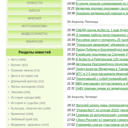
НОВОСТИ
14:56
В городе прошли соревнования по 
11:21
Медведев продлил программу льгот
БЛОГИ
10:36
Оказание медицинской помощи и л
МНЕНИЯ
29 Апреля, Пятница
ФОТОАЛЬБОМЫ
15:36
ГИБДД города Асбеста: 1 мая будет
ВИДЕОСЮЖЕТЫ
15:35
О режиме работы регистрационно-
15:34
Россияне смогут потратить 25 тыс
ВАКАНСИИ
15:34
"Уральские авиалинии" объявили г
15:33
Парад Победы в Екатеринбурге мож
Разделы новостей
15:32
В майские праздники на Среднем У
15:31
В Асбесте и Рефтинском 120 челов
Авто
[1694]
14:08
Авторынок Екатеринбурга продолжа
Бизнес
[937]
14:07
Перед визитом Медведева в Таилан
Громкие имена
[272]
14:06
МТС в 2,5 раза расширила франча
Дата в истории
[10]
13:12
Покончивший с собой полицейский 
Домашний доктор
[313]
11:31
МВД приглашает поучаствовать в 
Жизнь молодежи
[2545]
11:31
УрФУ признан одним из лидирующих
Земляки
[456]
28 Апреля, Четверг
История города
[688]
История в судьбах
[293]
18:12
Жителей целого дома терроризиру
Культура, творчество
[1260]
18:12
"Ураласбест" по итогам 2015г увел
Криминал
[2066]
17:14
Семинар по методическому сопров
Любимый край
17:02
«Энел Россия» в I квартале сокра
[83]
17:02
Утверждён список участников на п
Медицина, здоровье
[2410]