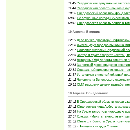
11:45
Свердловские депутаты не захотел
11:44
Свердловская область вышла в лид
10:56
Свердловский областной фонд отк
09:42
Не врученные награды участников
09:42
Свердловская область вошла в топ
19 Апреля, Вторник
22:59
Дело по экс-директору Рефтинской
22:58
Жители двух городов вышли на мит
22:57
Половине жителей Сердловской обл
22:56
Завтра в УрФУ стартует хакатон,
22:38
Ветераны ОВД Асбеста отметили с
22:38
За ложный донос придется ответит
22:31
Социальный видеоролик спасет ты
21:57
Установлен виновный сбивший пеш
21:42
Чиновник из Белоярского отделалс
10:51
СМИ раскрыли детали разработанны
18 Апреля, Понедельник
23:42
В Свердловской области клещи уже
23:42
Юная жительница Асбеста украла м
22:58
На Урале запустили «народную до
22:57
Конкурс «Минута технославы» приг
21:32
Юные футболисты Урала получили 
21:32
«Полицейский дядя Степа»