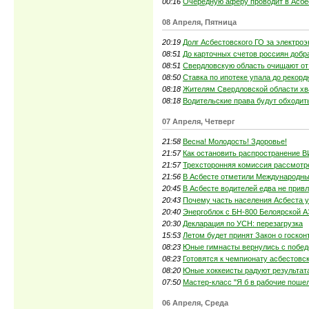
00:16
Очередную аферу проводит в Асбес
08 Апреля, Пятница
20:19
Долг Асбестовского ГО за электро
08:51
До карточных счетов россиян добр
08:51
Свердловскую область очищают от
08:50
Ставка по ипотеке упала до рекор
08:18
Жителям Свердловской области хв
08:18
Водительские права будут обходит
07 Апреля, Четверг
21:58
Весна! Молодость! Здоровье!
21:57
Как остановить распространение В
21:57
Трехсторонняя комиссия рассмотр
21:56
В Асбесте отметили Международны
20:45
В Асбесте водителей едва не привл
20:43
Почему часть населения Асбеста 
20:40
Энергоблок с БН-800 Белоярской А
20:30
Декларация по УСН: перезагрузка
15:53
Летом будет принят Закон о госкон
08:23
Юные гимнасты вернулись с побед
08:23
Готовятся к чемпионату асбестовс
08:20
Юные хоккеисты радуют результат
07:50
Мастер-класс "Я б в рабочие поше
06 Апреля, Среда