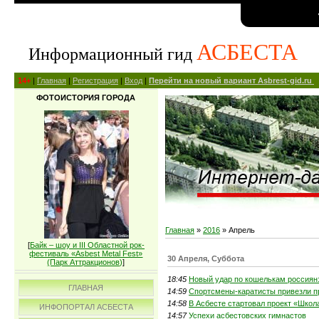
АСБЕСТА
Информационный гид
14+
|
Главная
|
Регистрация
|
Вход
|
Перейти на новый вариант Asbrest-gid.ru
ФОТОИСТОРИЯ ГОРОДА
Главная
»
2016
»
Апрель
[
Байк – шоу и III Областной рок-
фестиваль «Asbest Metal Fest»
30 Апреля, Суббота
(Парк Аттракционов)
]
18:45
Новый удар по кошелькам россиян:
ГЛАВНАЯ
14:59
Спортсмены-каратисты привезли п
14:58
В Асбесте стартовал проект «Школ
ИНФОПОРТАЛ АСБЕСТА
14:57
Успехи асбестовских гимнастов