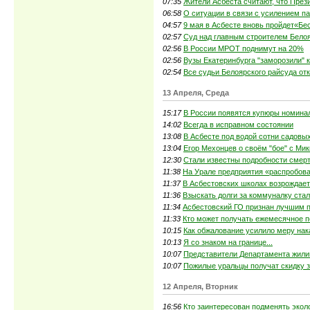
07:35
Жители Асбеста считают, что През
06:58
О ситуации в связи с усилением п
04:57
9 мая в Асбесте вновь пройдет«Бе
02:57
Суд над главным строителем Белоя
02:56
В России МРОТ поднимут на 20%
02:56
Вузы Екатеринбурга "заморозили" 
02:54
Все судьи Белоярского райсуда отк
13 Апреля, Среда
15:17
В России появятся купюры номинал
14:02
Всегда в исправном состоянии
13:08
В Асбесте под водой сотни садовы
13:04
Егор Мехонцев о своём "бое" с Мик
12:30
Стали известны подробности смер
11:38
На Урале предприятия «распробов
11:37
В Асбестовских школах возрождает
11:36
Взыскать долги за коммуналку ста
11:34
Асбестовский ГО признан лучшим п
11:33
Кто может получать ежемесячное п
10:15
Как обжалование усилило меру нак
10:13
Я со знаком на границе...
10:07
Представители Департамента жили
10:07
Пожилые уральцы получат скидку 
12 Апреля, Вторник
16:56
Кто заинтересован подменять экол