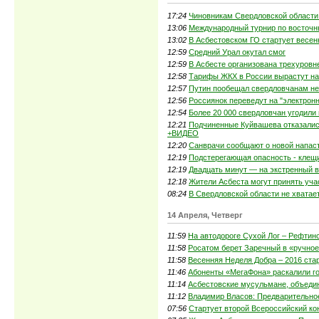
17:24
Чиновникам Свердловской области 
13:06
Международный турнир по восточн
13:02
В Асбестовском ГО стартует весен
12:59
Средний Урал окутал смог
12:59
В Асбесте организована трехуров
12:58
Тарифы ЖКХ в России вырастут н
12:57
Путин пообещал свердловчанам не
12:56
Россиянок переведут на "электрон
12:54
Более 20 000 свердловчан угодили
12:21
Подчиненные Куйвашева отказались
+ВИДЕО
12:20
Санврачи сообщают о новой напаст
12:19
Подстерегающая опасность - клещ
12:19
Двадцать минут — на экстренный 
12:18
Жители Асбеста могут принять уча
08:24
В Свердловской области не хватае
14 Апреля, Четверг
11:59
На автодороге Сухой Лог – Рефтинс
11:58
Росатом берет Заречный в «ручное
11:58
Весенняя Неделя Добра – 2016 стар
11:46
Абоненты «МегаФона» раскалили г
11:14
Асбестовские мусульмане, объедин
11:12
Владимир Власов: Предварительное
07:56
Стартует второй Всероссийский ко