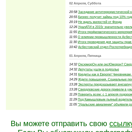
02 Апреля, Суббота
20:58
Заседание антитеррористической 
20:55
Бизнес получит займы под 10% го
20:19
Не ждать милостей от Фонда
12:26
УралАТИ в 2015г значительно уве
11:55
Итоги профилактического мероприя
11:55
О влиянии промышленности Асбест
11:30
Итоги проведения дня защиты прав
10:42
Асбестовский отдел Роспотребнадзо
01 Апреля, Пятница
14:32
ОксюморОн или оксЮморон? Сверд
14:32
Депутаты ушли в подполье
14:31
Кредиты как в Европе! Чиновникам
14:29
Ждите повышения. Социальные пен
13:28
Эксперты предсказывают внезапну
13:28
Свердловские дороги привели в ужа
11:29
Поверить всем: с 1 апреля подорож
11:29
Под Камышловым пьяный водитель 
11:05
"Уральские авиалинии" объявили р
Вы можете отправить свою
ссылк