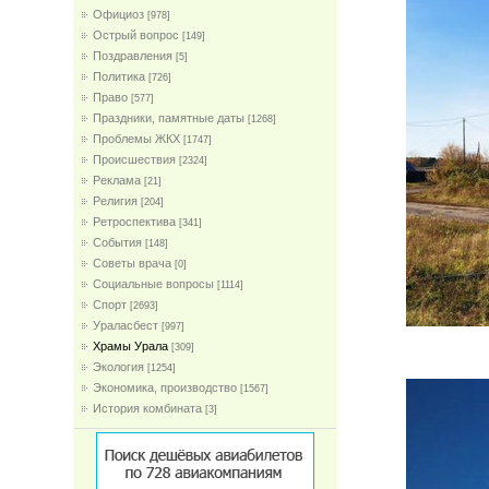
Официоз
[978]
Острый вопрос
[149]
Поздравления
[5]
Политика
[726]
Право
[577]
Праздники, памятные даты
[1268]
Проблемы ЖКХ
[1747]
Проиcшествия
[2324]
Реклама
[21]
Религия
[204]
Ретроспектива
[341]
События
[148]
Советы врача
[0]
Социальные вопросы
[1114]
Спорт
[2693]
Ураласбест
[997]
Храмы Урала
[309]
Экология
[1254]
Экономика, производство
[1567]
История комбината
[3]