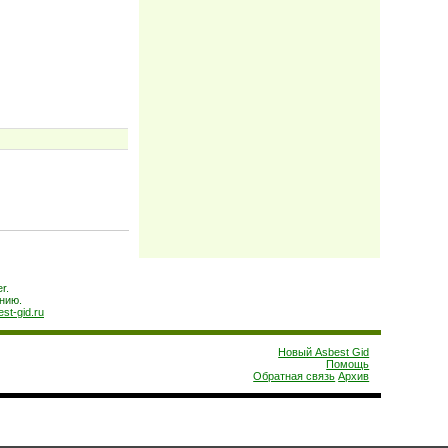
r.
нию.
est-gid.ru
Новый Asbest Gid
Помощь
Обратная связь
Архив