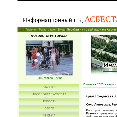
АСБЕСТ
Информационный гид
14+
|
Главная
|
Регистрация
|
Вход
|
Перейти на новый вариант Asbrest
ФОТОИСТОРИЯ ГОРОДА
[
День города - 2010
]
Главная
»
2026
»
Июль
»
ГЛАВНАЯ
ИНФОПОРТАЛ АСБЕСТА
Храм Рождества Х
НОВОСТИ
Село Липовское, Реж
БЛОГИ
Во второй половине X
Взамен сгоревшего хр
МНЕНИЯ
действовал до постро