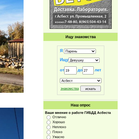
Ищу знакомства
Я
Ищу
от
до
лет
знакомства
Наш опрос
Ваше мнение о работе ГИБДД Асбеста
Отлично
Хорошо
Неплохо
Плохо
Ужасно