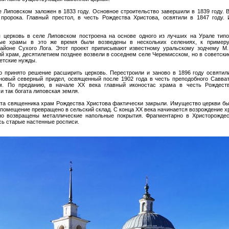
 Липовском заложен в 1833 году. Основное строительство завершили в 1839 году. 
пророка. Главный престол, в честь Рождества Христова, освятили в 1847 году.
 церковь в селе Липовском построена на основе одного из лучших на Урале типо
ные храмы в это же время были возведены в нескольких селениях, к примеру
йоне Сухого Лога. Этот проект приписывают известному уральскому зодчему М. 
й храм, десятилетием позднее возвели в соседнем селе Черемисском, но в советские
етские нужды.
о принято решение расширить церковь. Перестроили и заново в 1896 году освяти
новый северный придел, освященный после 1902 года в честь преподобного Савва
м. По преданию, в начале XX века главный иконостас храма в честь Рождест
 так богата липовская земля.
еста священника храм Рождества Христова фактически закрыли. Имущество церкви бы
 помещение превращено в сельский склад. С конца XX века начинается возрождение х
чно возвращены металлические напольные покрытия. Фрагментарно в Христорождес
сь старые настенные росписи.