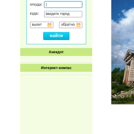
Анекдот
Интернет-компас