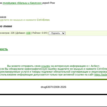
ла
турфирма «Малыш и Карлсон»
город Реж
ников
ыделите ее мышью и нажмите
Ctrl+Enter.
по теме
осмотров: 226 | Добавил:
ASB
| Рейтинг: 0.0/0 |
вость
Вы можете отправить свою
ссылку
на интересную информацию о г. Асбест.
сли Вы обнаружили орфографическую ошибку выделите ее мышью и нажмите Ctrl+Ente
 рекламируемые услуги и товары подлежат обязательной сертификации и лицензирова
спользование информации допускается только при активной ссылке на сайт
https://asb
drug6307©2008-2026