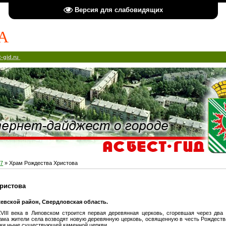
Версия для слабовидящих
А
-gid.ru
7
» Храм Рождества Христова
ристова
евской район, Свердловская область.
VIII века в Липовском строится первая деревянная церковь, сгоревшая через два 
ама жители села возводят новую деревянную церковь, освященную в честь Рождеств
йки ныне существующей каменной церкви.