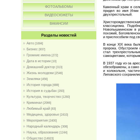
ФОТОАЛЬБОМЫ
Каменный храм в селе
придел во имя Илии 
двухпрестольный.
ВИДЕОСЮЖЕТЫ
Христорождественская
ВАКАНСИИ
классицизма. Подоб
Новопышминском в ра
похожий, Богоявленски
Разделы новостей
и приспособили под св
Авто
[1694]
В конце XIX века был
пророка. Обустроили 
Бизнес
[937]
стал трехпрестольны
Громкие имена
[272]
самоцветами, которыми
Дата в истории
[10]
В 1937 году из-за ар
Домашний доктор
обезображены, а само
[313]
и колокольня, части
Жизнь молодежи
[2546]
Липовского сохранили
Земляки
[456]
История города
[688]
История в судьбах
[293]
Культура, творчество
[1260]
Криминал
[2066]
Любимый край
[83]
Медицина, здоровье
[2410]
Мероприятия
[2400]
Народный календарь
[308]
Наука, образование
[1244]
Общество
[14923]