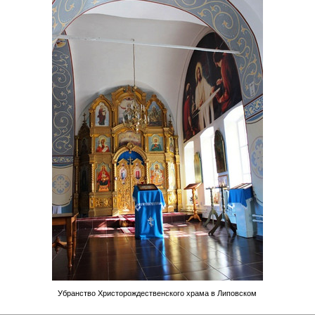
Убранство Христорождественского храма в Липовском