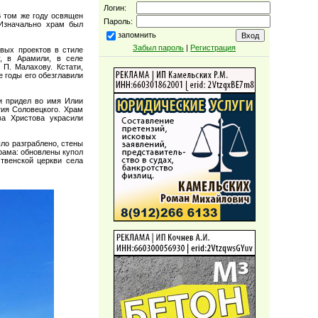
Логин:
В том же году освящен
Пароль:
 Изначально храм был
запомнить
Забыл пароль
|
Регистрация
вых проектов в стиле
, в Арамили, в селе
П. Малахову. Кстати,
 годы его обезглавили
ли придел во имя Илии
тия Соловецкого. Храм
ва Христова украсили
ло разграблено, стены
рама: обновлены купол
твенской церкви села