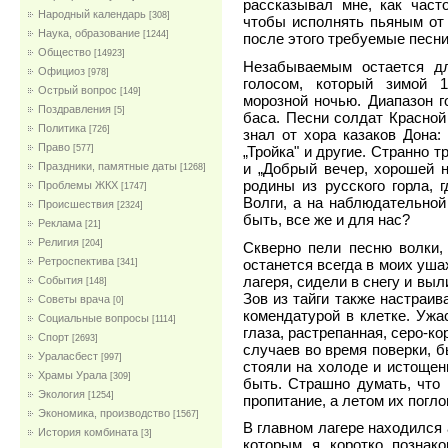
рассказывал мне, как част
Народный календарь
[308]
чтобы исполнять пьяным от
Наука, образование
[1244]
после этого требуемые песни 
Общество
[14923]
Незабываемым остается д
Официоз
[978]
голосом, который зимой 1
Острый вопрос
[149]
морозной ночью. Диапазон г
Поздравления
[5]
баса. Песни солдат Красной
Политика
[726]
знал от хора казаков Дона: 
Право
„Тройка" и другие. Странно 
[577]
и „Добрый вечер, хорошей н
Праздники, памятные даты
[1268]
родины из русского горла, 
Проблемы ЖКХ
[1747]
Волги, а на наблюдательной
Проиcшествия
[2324]
быть, все же и для нас?
Реклама
[21]
Религия
[204]
Скверно пели песню волки,
Ретроспектива
останется всегда в моих уша
[341]
лагеря, сидели в снегу и выл
События
[148]
Зов из тайги также настраив
Советы врача
[0]
комендатурой в клетке. Ужа
Социальные вопросы
[1114]
глаза, растрепанная, серо-к
Спорт
[2693]
случаев во время поверки, б
Ураласбест
[997]
стояли на холоде и истощен
Храмы Урала
[309]
быть. Страшно думать, что
Экология
[1254]
пропитание, а летом их погл
Экономика, производство
[1567]
В главном лагере находился 
История комбината
[3]
которым я коротко познак