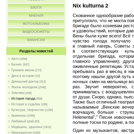
Nix kulturna 2
БЛОГИ
Скованное однообразие рабо
МНЕНИЯ
притупляло, что не могла по
ФОТОАЛЬБОМЫ
бригаде было хозяевам ресто
и удовольствий, которые да
ВИДЕОСЮЖЕТЫ
Вены были хуже всего! Всё т
ВАКАНСИИ
чувство голода получало 
в главный лагерь, Советы 
в соответствующих куль
Разделы новостей
отдельная бригада, котор
Авто
[1694]
главного управления); дру
Бизнес
[937]
оживленные репетиции. Уста
Громкие имена
пребывать раз в месяц в на
[272]
поэтому нашли другой путь 
Дата в истории
[10]
ночных смен на мельнице во
Домашний доктор
[313]
раз. Звучит невероятно, с
Жизнь молодежи
[2546]
принималась с воодушевлен
Земляки
[456]
от души. Скоро, однако, пье
История города
[688]
Также был отличный театрал
История в судьбах
[293]
называемые „Венские вечер
Культура, творчество
[1260]
ворчащую, больше - струящ
Криминал
[2066]
Helenental"," Песня извозчи
Любимый край
полные тоски по родине, а по
[83]
Медицина, здоровье
[2410]
Один из музыкантов, австр
Мероприятия
[2400]