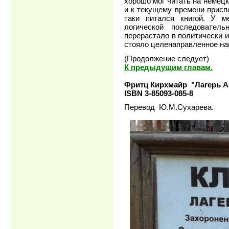
хорошо мог читать на немецк
и к текущему времени присп
таки питался книгой. У м
логической последовател
перерастало в политически и
стояло целенаправленное нам
(Продолжение следует)
К предыдущим главам.
Фритц Кирхмайр "Лагерь Ас
ISBN 3-85093-085-8
Перевод Ю.М.Сухарева.