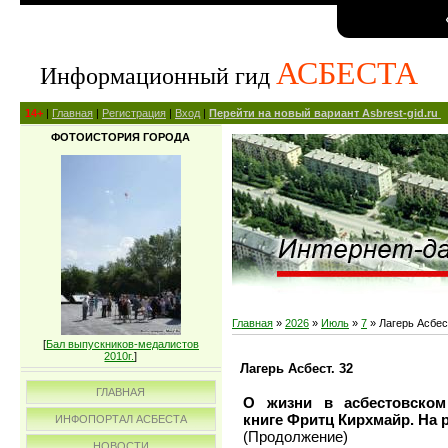
АСБЕСТА
Информационный гид
14+
|
Главная
|
Регистрация
|
Вход
|
Перейти на новый вариант Asbrest-gid.ru
ФОТОИСТОРИЯ ГОРОДА
Главная
»
2026
»
Июль
»
7
» Лагерь Асбес
[
Бал выпускников-медалистов
2010г.
]
Лагерь Асбест. 32
ГЛАВНАЯ
О жизни в асбестовско
книге
Фритц Кирхмайр. На р
ИНФОПОРТАЛ АСБЕСТА
(Продолжение)
НОВОСТИ