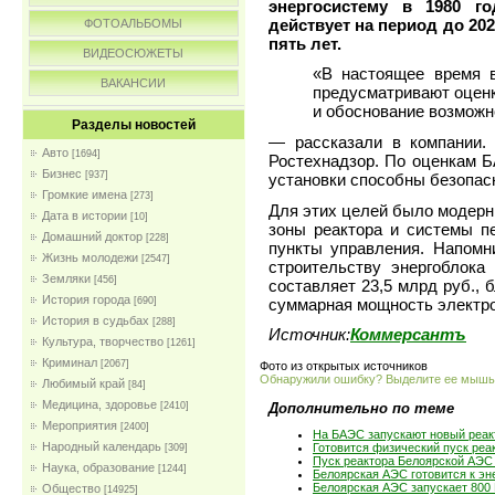
энергосистему в 1980 г
действует на период до 20
ФОТОАЛЬБОМЫ
пять лет.
ВИДЕОСЮЖЕТЫ
«В настоящее время 
ВАКАНСИИ
предусматривают оценк
и обоснование возможн
Разделы новостей
— рассказали в компании.
Авто
[1694]
Ростехнадзор. По оценкам 
Бизнес
[937]
установки способны безопас
Громкие имена
[273]
Для этих целей было модерн
Дата в истории
[10]
зоны реактора и системы п
Домашний доктор
[228]
пункты управления. Напомн
Жизнь молодежи
[2547]
строительству энергоблока
Земляки
[456]
составляет 23,5 млрд руб., 
История города
суммарная мощность электрос
[690]
История в судьбах
[288]
Источник:
Коммерсантъ
Культура, творчество
[1261]
Криминал
[2067]
Фото из открытых источников
Обнаружили ошибку? Выделите ее мыш
Любимый край
[84]
Медицина, здоровье
Дополнительно по теме
[2410]
Мероприятия
[2400]
На БАЭС запускают новый реак
Народный календарь
Готовится физический пуск реа
[309]
Пуск реактора Белоярской АЭС 
Наука, образование
[1244]
Белоярская АЭС готовится к эн
Белоярская АЭС запускает 800
Общество
[14925]