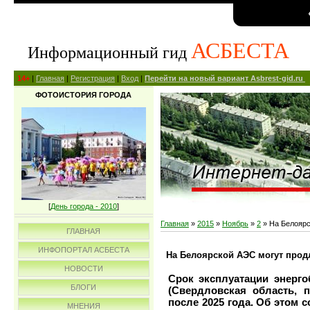
АСБЕСТА
Информационный гид
14+
|
Главная
|
Регистрация
|
Вход
|
Перейти на новый вариант Asbrest-gid.ru
ФОТОИСТОРИЯ ГОРОДА
[
День города - 2010
]
Главная
»
2015
»
Ноябрь
»
2
» На Белоярс
ГЛАВНАЯ
ИНФОПОРТАЛ АСБЕСТА
На Белоярской АЭС могут прод
НОВОСТИ
Срок эксплуатации энерго
БЛОГИ
(Свердловская область, 
после 2025 года. Об этом
МНЕНИЯ