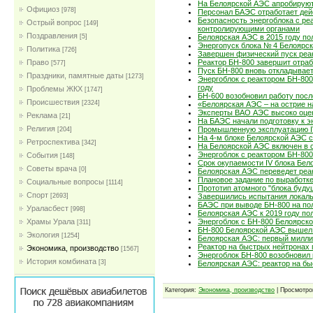
На Белоярской АЭС апробируют
Официоз
[978]
Персонал БАЭС отработает дей
Безопасность энергоблока с р
Острый вопрос
[149]
контролирующими органами
Поздравления
[5]
Белоярская АЭС в 2015 году п
Энергопуск блока № 4 Белоярс
Политика
[726]
Завершен физический пуск реа
Право
Реактор БН-800 завершит отраб
[577]
Пуск БН-800 вновь откладывае
Праздники, памятные даты
[1273]
Энергоблок с реактором БН-80
году
Проблемы ЖКХ
[1747]
БН-600 возобновил работу посл
Проиcшествия
[2324]
«Белоярская АЭС – на острие н
Эксперты ВАО АЭС высоко оцен
Реклама
[21]
На БАЭС начали подготовку к э
Религия
Промышленную эксплуатацию IV
[204]
На 4-м блоке Белоярской АЭС с
Ретроспектива
[342]
На Белоярской АЭС включен в с
Энергоблок с реактором БН-800
События
[148]
Срок окупаемости IV блока Бел
Советы врача
[0]
Белоярская АЭС переведет реа
Плановое задание по выработке
Социальные вопросы
[1114]
Прототип атомного "блока буд
Спорт
[2693]
Завершились испытания локаль
БАЭС при выводе БН-800 на по
Ураласбест
[998]
Белоярская АЭС к 2019 году по
Храмы Урала
Энергоблок с БН-800 Белоярск
[311]
БН-800 Белоярской АЭС вышел 
Экология
[1254]
Белоярская АЭС: первый миллиа
Реактор на быстрых нейтронах 
Экономика, производство
[1567]
Энергоблок БН-800 возобновил 
История комбината
[3]
Белоярская АЭС: реактор на б
Категория:
Экономика, производство
| Просмотро