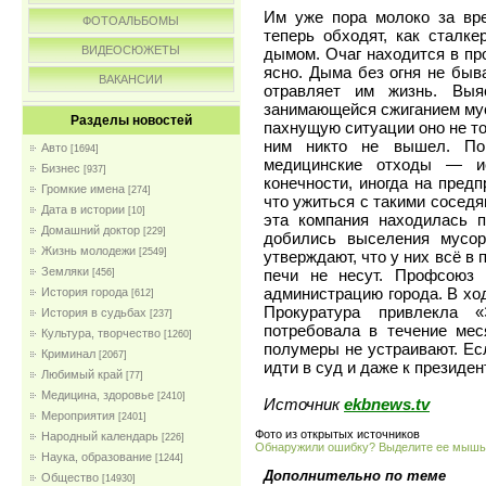
Им уже пора молоко за вре
ФОТОАЛЬБОМЫ
теперь обходят, как сталк
ВИДЕОСЮЖЕТЫ
дымом. Очаг находится в про
ясно. Дыма без огня не быва
ВАКАНСИИ
отравляет им жизнь. Выя
занимающейся сжиганием мус
Разделы новостей
пахнущую ситуации оно не то
ним никто не вышел. По 
Авто
[1694]
медицинские отходы — ис
Бизнес
[937]
конечности, иногда на пред
Громкие имена
[274]
что ужиться с такими соседя
Дата в истории
[10]
эта компания находилась 
Домашний доктор
[229]
добились выселения мусор
Жизнь молодежи
[2549]
утверждают, что у них всё в
Земляки
печи не несут. Профсоюз 
[456]
администрацию города. В хо
История города
[612]
Прокуратура привлекла «
История в судьбах
[237]
потребовала в течение мес
Культура, творчество
[1260]
полумеры не устраивают. Ес
Криминал
[2067]
идти в суд и даже к президен
Любимый край
[77]
Медицина, здоровье
[2410]
Источник
ekbnews.tv
Мероприятия
[2401]
Фото из открытых источников
Народный календарь
[226]
Обнаружили ошибку? Выделите ее мыш
Наука, образование
[1244]
Дополнительно по теме
Общество
[14930]