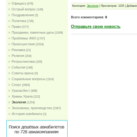
Официоз
[978]
Категория:
Экология
| Просмотров: 1155 | Добави
Острый вопрос
[149]
Поздравления
[5]
Всего комментариев:
0
Политика
[726]
Отправьте свою новость
Право
[577]
Праздники, памятные даты
[1009]
Проблемы ЖКХ
[1747]
Проиcшествия
[2324]
Реклама
[21]
Религия
[204]
Ретроспектива
[326]
События
[148]
Советы врача
[0]
Социальные вопросы
[1114]
Спорт
[2693]
Ураласбест
[999]
Храмы Урала
[222]
Экология
[1254]
Экономика, производство
[1567]
История комбината
[3]