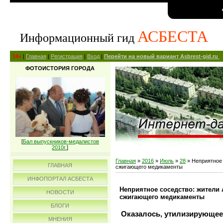
АСБЕСТА
Информационный гид
14+
|
Главная
|
Регистрация
|
Вход
|
Перейти на новый вариант Asbrest-gid.ru
ФОТОИСТОРИЯ ГОРОДА
[
Бал выпускников-медалистов
2010г.
]
Главная
»
2016
»
Июль
»
28
» Неприятное 
ГЛАВНАЯ
сжигающего медикаменты
ИНФОПОРТАЛ АСБЕСТА
Неприятное соседство: жители 
НОВОСТИ
сжигающего медикаменты
БЛОГИ
Оказалось, утилизирующее
МНЕНИЯ