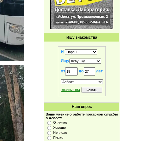
Ищу знакомства
Я
Ищу
от
до
лет
знакомства
Наш опрос
Ваше мнение о работе пожарной службы
в Асбесте
Отлично
Хорошо
Неплохо
Плохо