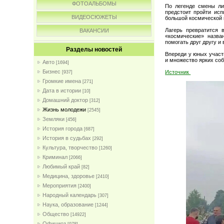
ФОТОАЛЬБОМЫ
По легенде смены ли
предстоит пройти исп
ВИДЕОСЮЖЕТЫ
большой космической 
Лагерь превратится 
ВАКАНСИИ
«космические» назва
помогать друг другу и
Разделы новостей
Впереди у юных участ
и множество ярких соб
Авто
[1694]
Бизнес
Источник
[937]
Громкие имена
[271]
Дата в истории
[10]
Домашний доктор
[312]
Жизнь молодежи
[2545]
Земляки
[456]
История города
[687]
История в судьбах
[292]
Культура, творчество
[1260]
Криминал
[2066]
Любимый край
[82]
Медицина, здоровье
[2410]
Мероприятия
[2400]
Народный календарь
[307]
Наука, образование
[1244]
Общество
[14922]
Официоз