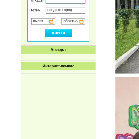
Анекдот
Интернет-компас