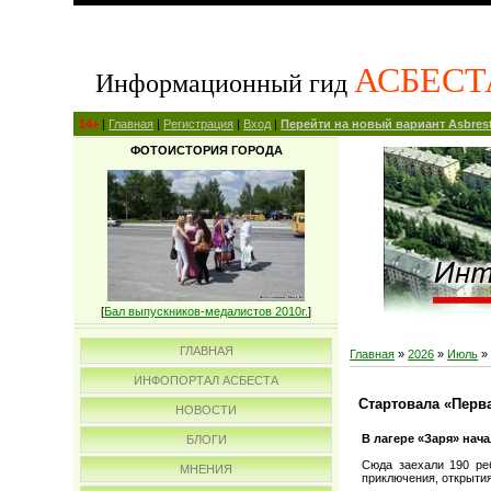
АСБЕСТ
Информационный гид
14+
|
Главная
|
Регистрация
|
Вход
|
Перейти на новый вариант Asbrest
ФОТОИСТОРИЯ ГОРОДА
[
Бал выпускников-медалистов 2010г.
]
ГЛАВНАЯ
Главная
»
2026
»
Июль
»
ИНФОПОРТАЛ АСБЕСТА
Стартовала «Перв
НОВОСТИ
В лагере «Заря» нач
БЛОГИ
Сюда заехали 190 реб
МНЕНИЯ
приключения, открыти