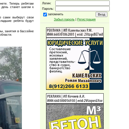
Логин:
нете. Теперь ребятам
й день станет шагом к
Пароль:
запомнить
ые сами выберут свои
Забыл пароль
|
Регистрация
младшие ребята будут
ы, занятия в бассейне
области.