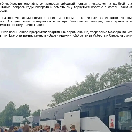
сёнок Хвостик случайно активировал звёздный портал и оказался на далёкой пла
ытания, собрать коды возврата и помочь ему вернуться обратно в лагерь. Кажды
цели.
в настоящую космическую станцию, а отряды — в экипажи звездолётов, котор
ния. Все участники объединятся в четыре большие экспедиции, где старшие и 
 вместе проходить испытания.
ников насыщенная программа: спортивные соревнования, творческие мастерские, игр
ытий. Всего за третью смену в «Заре» отдохнут 650 детей из Асбеста и Свердловской 