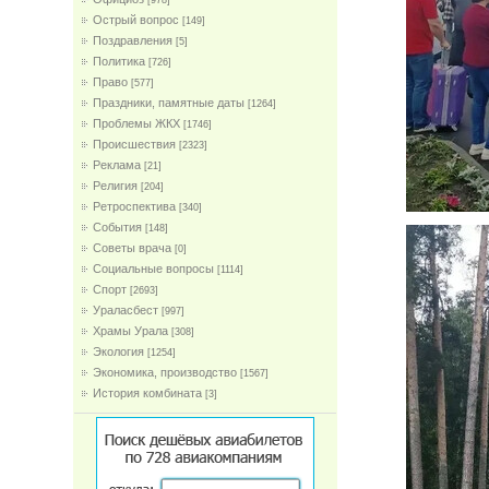
[978]
Острый вопрос
[149]
Поздравления
[5]
Политика
[726]
Право
[577]
Праздники, памятные даты
[1264]
Проблемы ЖКХ
[1746]
Проиcшествия
[2323]
Реклама
[21]
Религия
[204]
Ретроспектива
[340]
События
[148]
Советы врача
[0]
Социальные вопросы
[1114]
Спорт
[2693]
Ураласбест
[997]
Храмы Урала
[308]
Экология
[1254]
Экономика, производство
[1567]
История комбината
[3]