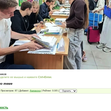
ников
ыделите ее мышью и нажмите
Ctrl+Enter.
по теме
 Просмотров: 87 | Добавил:
Atanasova
| Рейтинг: 0.0/0 |
вость