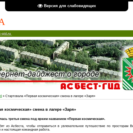
Версия для слабовидящих
А
-gid.ru
4
» Стартовала «Первая космическая» смена в лагере «Заря»
ая космическая» смена в лагере «Заря»
алась третья смена под ярким названием «Первая космическая».
ят из Асбеста, чтобы отправиться в увлекательное путешествие по просторам Вс
я и настоящая командная работа.