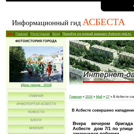
АСБЕСТА
Информационный гид
14+
|
Главная
|
Регистрация
|
Вход
|
Перейти на новый вариант Asbrest-gid.ru
ФОТОИСТОРИЯ ГОРОДА
[
День города - 2010
]
ГЛАВНАЯ
Главная
»
2016
»
Май
»
27
» В Асбесте со
ИНФОПОРТАЛ АСБЕСТА
В Асбесте совершено нападени
НОВОСТИ
БЛОГИ
Вчера вечером бригад
Асбесте дом 7/1 по улиц
МНЕНИЯ
закончился побоями