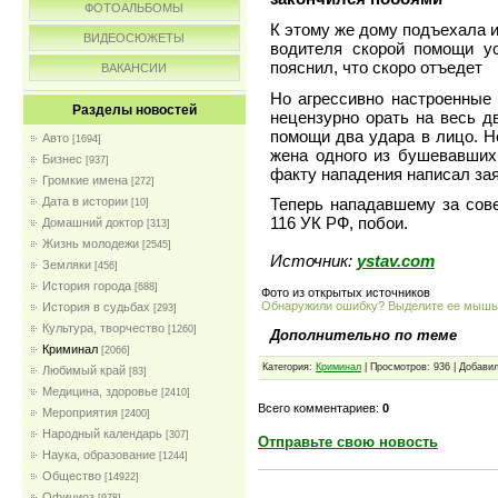
ФОТОАЛЬБОМЫ
К этому же дому подъехала 
ВИДЕОСЮЖЕТЫ
водителя скорой помощи ус
пояснил, что скоро отъедет
ВАКАНСИИ
Но агрессивно настроенные 
Разделы новостей
нецензурно орать на весь д
помощи два удара в лицо. Н
Авто
[1694]
жена одного из бушевавших
Бизнес
[937]
факту нападения написал зая
Громкие имена
[272]
Дата в истории
Теперь нападавшему за сове
[10]
116 УК РФ, побои.
Домашний доктор
[313]
Жизнь молодежи
[2545]
Источник:
ystav.com
Земляки
[456]
История города
[688]
Фото из открытых источников
Обнаружили ошибку? Выделите ее мыш
История в судьбах
[293]
Культура, творчество
[1260]
Дополнительно по теме
Криминал
[2066]
Категория:
Криминал
| Просмотров: 936 | Добави
Любимый край
[83]
Медицина, здоровье
[2410]
Всего комментариев:
0
Мероприятия
[2400]
Народный календарь
[307]
Отправьте свою новость
Наука, образование
[1244]
Общество
[14922]
Официоз