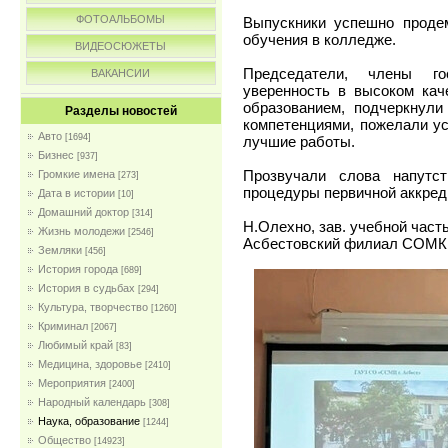
ФОТОАЛЬБОМЫ
Выпускники успешно продем
обучения в колледже.
ВИДЕОСЮЖЕТЫ
Председатели, члены го
ВАКАНСИИ
уверенность в высоком кач
образованием, подчеркнул
Разделы новостей
компетенциями, пожелали у
Авто
[1694]
лучшие работы.
Бизнес
[937]
Прозвучали слова напутс
Громкие имена
[273]
процедуры первичной аккред
Дата в истории
[10]
Домашний доктор
[314]
Н.Олехно, зав. учебной част
Жизнь молодежи
[2546]
Асбестовский филиал СОМК
Земляки
[456]
История города
[689]
История в судьбах
[294]
Культура, творчество
[1260]
Криминал
[2067]
Любимый край
[83]
Медицина, здоровье
[2410]
Мероприятия
[2400]
Народный календарь
[308]
Наука, образование
[1244]
Общество
[14923]