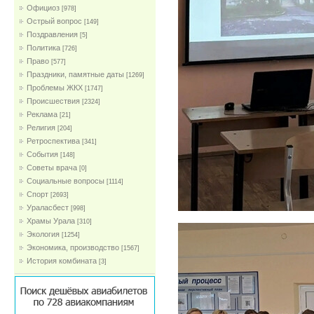
Официоз
[978]
Острый вопрос
[149]
Поздравления
[5]
Политика
[726]
Право
[577]
Праздники, памятные даты
[1269]
Проблемы ЖКХ
[1747]
Проиcшествия
[2324]
Реклама
[21]
Религия
[204]
Ретроспектива
[341]
События
[148]
Советы врача
[0]
Социальные вопросы
[1114]
Спорт
[2693]
Ураласбест
[998]
Храмы Урала
[310]
Экология
[1254]
Экономика, производство
[1567]
История комбината
[3]