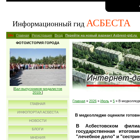
АСБЕСТА
Информационный гид
14+
|
Главная
|
Регистрация
|
Вход
|
Перейти на новый вариант Asbrest-gid.ru
ФОТОИСТОРИЯ ГОРОДА
[
Бал выпускников-медалистов
2010г.
]
Главная
»
2026
»
Июль
»
5
» В медколледж
ГЛАВНАЯ
ИНФОПОРТАЛ АСБЕСТА
В медколледже оценили готовн
НОВОСТИ
В Асбестовском филиа
БЛОГИ
государственная итогова
"лечебное дело" и "сестри
МНЕНИЯ