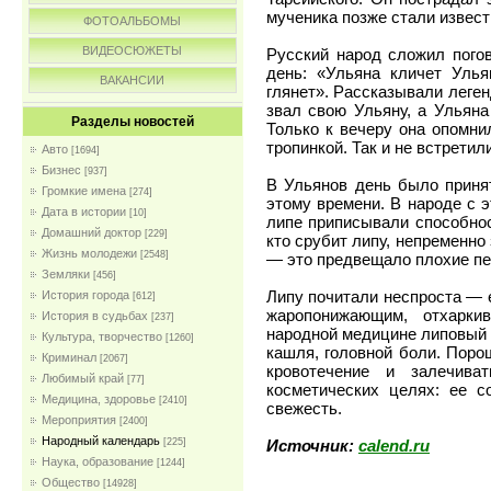
мученика позже стали извест
ФОТОАЛЬБОМЫ
ВИДЕОСЮЖЕТЫ
Русский народ сложил погов
день: «Ульяна кличет Улья
ВАКАНСИИ
глянет». Рассказывали леген
звал свою Ульяну, а Ульяна
Разделы новостей
Только к вечеру она опомни
тропинкой. Так и не встретил
Авто
[1694]
Бизнес
[937]
В Ульянов день было принят
Громкие имена
[274]
этому времени. В народе с 
Дата в истории
[10]
липе приписывали способност
Домашний доктор
[229]
кто срубит липу, непременно
Жизнь молодежи
[2548]
— это предвещало плохие пе
Земляки
[456]
Липу почитали неспроста — 
История города
[612]
жаропонижающим, отхарки
История в судьбах
[237]
народной медицине липовый 
Культура, творчество
[1260]
кашля, головной боли. Поро
Криминал
[2067]
кровотечение и залечива
Любимый край
[77]
косметических целях: ее с
Медицина, здоровье
[2410]
свежесть.
Мероприятия
[2400]
Народный календарь
[225]
Источник:
calend.ru
Наука, образование
[1244]
Общество
[14928]