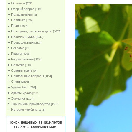
Официоз
[978]
Острый вопрос
[149]
Поздравления
[5]
Политика
[726]
Право
[577]
Праздники, памятные даты
[1007]
Проблемы ЖКХ
[1747]
Проиcшествия
[2324]
Реклама
[21]
Религия
[204]
Ретроспектива
[325]
События
[148]
Советы врача
[0]
Социальные вопросы
[1114]
Спорт
[2693]
Ураласбест
[999]
Храмы Урала
[222]
Экология
[1254]
Экономика, производство
[1567]
История комбината
[3]