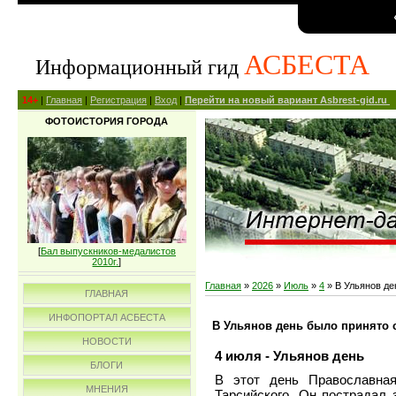
АСБЕСТА
Информационный гид
14+
|
Главная
|
Регистрация
|
Вход
|
Перейти на новый вариант Asbrest-gid.ru
ФОТОИСТОРИЯ ГОРОДА
[
Бал выпускников-медалистов
2010г.
]
Главная
»
2026
»
Июль
»
4
» В Ульянов де
ГЛАВНАЯ
ИНФОПОРТАЛ АСБЕСТА
В Ульянов день было принято 
НОВОСТИ
4 июля - Ульянов день
БЛОГИ
В этот день Православная
МНЕНИЯ
Тарсийского. Он пострадал