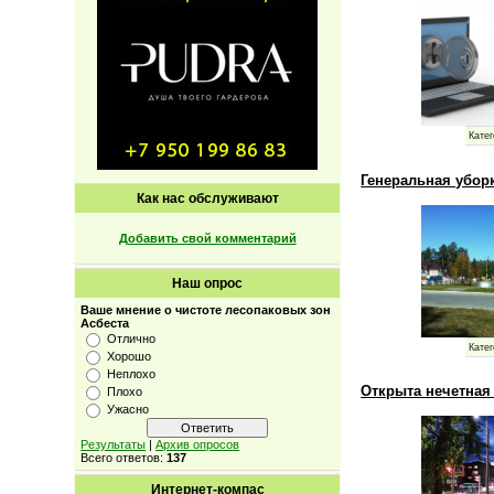
Катег
Генеральная уборк
Как нас обслуживают
Добавить свой комментарий
Наш опрос
Ваше мнение о чистоте лесопаковых зон
Асбеста
Отлично
Катег
Хорошо
Неплохо
Открыта нечетная
Плохо
Ужасно
Результаты
|
Архив опросов
Всего ответов:
137
Интернет-компас