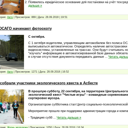
Появилось юридическое основание для постановки на учёт техсред
дальше »
ория:
Авто
|
Просмотров:
889
|
Дата:
28.09.2018
|
19:51
 ОСАГО начинают фотоохоту
С октября.
С 1 октября водителям, управляющим автомобилем без полиса О
выписываться автоматически. Определять наличие автостраховки
видеосистемы, установленные на трассах. Они будут считывать 
"изучать" информацию в автоматизированной базе данных обязате
в случае отсутствия документа передавать данные
...
Читать даль
ория:
Авто
|
Просмотров:
1271
|
Дата:
28.09.2018
|
16:52
собрали участники экологического квеста в Асбесте
В прошлую субботу, 22 сентября, на территории Центральног
экологический квест "Чистые игры" - командные соревновани
сортировке мусора.
Организатором субботника стал Центр социально-психологической
Мероприятие прошло при поддержке администрации города и компа
- Традицию субб
...
Читать дальше »
ория:
Жизнь молодежи
|
Просмотров:
1050
|
Дата:
28.09.2018
|
16:34