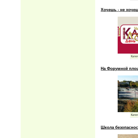
Хочешь - не хочеш
Катег
На Форумной площ
Катег
Школа безопасност