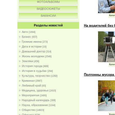
ФОТОАЛЬБОМЫ
ВИДЕОСЮЖЕТЫ
Катег
ВАКАНСИИ
На водителей без
Разделы новостей
Авто
[1694]
Бизнес
[937]
Громкие имена
[273]
Дата в истории
[10]
Домашний доктор
[314]
Жизнь молодежи
[2546]
Земляки
[456]
Катег
История города
[689]
История в судьбах
[294]
Полтонны мусора 
Культура, творчество
[1260]
Криминал
[2067]
Любимый край
[83]
Медицина, здоровье
[2410]
Мероприятия
[2400]
Народный календарь
[308]
Наука, образование
[1244]
Общество
[14923]
Официоз
Катег