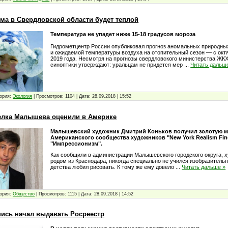
има в Свердловской области будет теплой
Температура не упадет ниже 15-18 градусов мороза
Гидрометцентр России опубликовал прогноз аномальных природны
и ожидаемой температуры воздуха на отопительный сезон — с окт
2019 года. Несмотря на прогнозы свердловского министерства ЖКХ
синоптики утверждают: уральцам не придется мер
...
Читать дальш
ория:
Экология
|
Просмотров:
1104
|
Дата:
28.09.2018
|
15:52
елка Малышева оценили в Америке
Малышевский художник Дмитрий Коньков получил золотую 
Американского сообщества художников "New York Realism Fine
"Импрессионизм".
Как сообщили в администрации Малышевского городского округа, 
родом из Краснодара, никогда специально не учился изобразительн
детства любил рисовать. К тому же ему довело
...
Читать дальше »
ория:
Общество
|
Просмотров:
1115
|
Дата:
28.09.2018
|
14:52
ись начал выдавать Росреестр