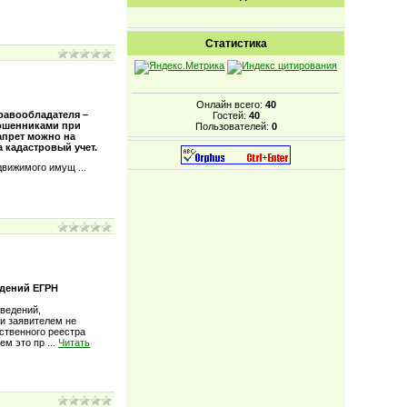
Статистика
Онлайн всего:
40
равообладателя –
Гостей:
40
мошенниками при
Пользователей:
0
апрет можно на
 кадастровый учет.
недвижимого имущ
...
едений ЕГРН
сведений,
и заявителем не
ственного реестра
чем это пр
...
Читать