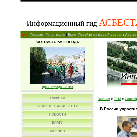
АСБЕСТ
Информационный гид
14+
|
Главная
|
Регистрация
|
Вход
|
Перейти на новый вариант Asbrest
ФОТОИСТОРИЯ ГОРОДА
[
День города - 2010
]
ГЛАВНАЯ
Главная
»
2018
»
Сентяб
ИНФОПОРТАЛ АСБЕСТА
В России упрости
НОВОСТИ
БЛОГИ
МНЕНИЯ