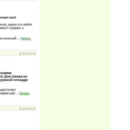
итают все!
жную, какую кто любит.
данно? Скажем, к
лассический
...
Читать
ограмме
. Для сквера на
Форумной площади
уществляет
график раб
...
Читать