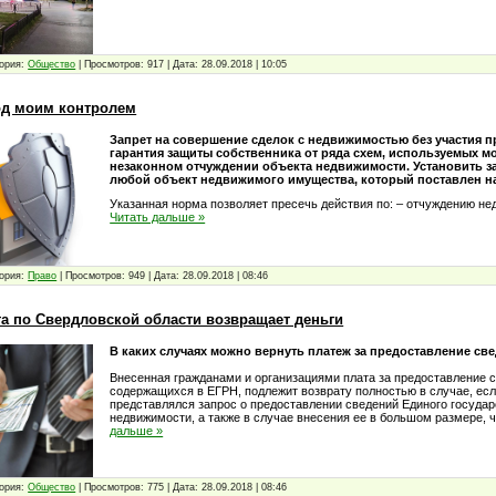
ория:
Общество
|
Просмотров:
917
|
Дата:
28.09.2018
|
10:05
од моим контролем
Запрет на совершение сделок с недвижимостью без участия п
гарантия защиты собственника от ряда схем, используемых 
незаконном отчуждении объекта недвижимости. Установить з
любой объект недвижимого имущества, который поставлен на
Указанная норма позволяет пресечь действия по: – отчуждению 
Читать дальше »
ория:
Право
|
Просмотров:
949
|
Дата:
28.09.2018
|
08:46
та по Свердловской области возвращает деньги
В каких случаях можно вернуть платеж за предоставление св
Внесенная гражданами и организациями плата за предоставление 
содержащихся в ЕГРН, подлежит возврату полностью в случае, есл
представлялся запрос о предоставлении сведений Единого государ
недвижимости, а также в случае внесения ее в большом размере, 
дальше »
ория:
Общество
|
Просмотров:
775
|
Дата:
28.09.2018
|
08:46