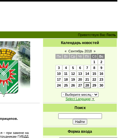
Приветствую Вас
Гость
Календарь новостей
«
Сентябрь 2018
»
Пн
Вт
Ср
Чт
Пт
Сб
Вс
1
2
3
4
5
6
7
8
9
10
11
12
13
14
15
16
17
18
19
20
21
22
23
24
25
26
27
28
29
30
Select Language
▼
Поиск
 прицепов.
Форма входа
я – при замене на
отрудникам ГИБДД.