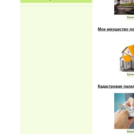
Катег
Мое имущество п
Катег
Кадастровая пала
Катег