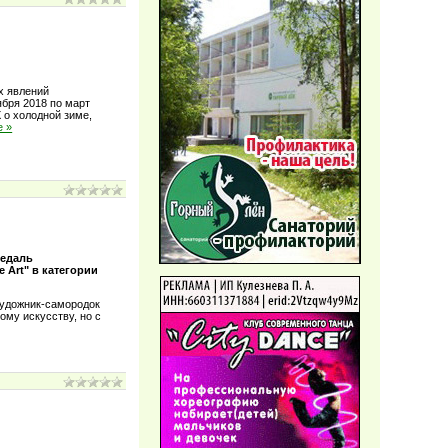
х явлений
ября 2018 по март
 о холодной зиме,
е »
медаль
 Art" в категории
художник-самородок
ому искусству, но с