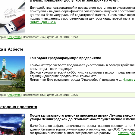
В целях повышения доступности электронных услуг.
Для удобства пользователей и повышения доступности электронны
приступил к выдаче сертификатов электронной подписи собственн
центра на базе Федеральной кадастровой палаты. С помощью серт
подписи, выданных удостоверяющим центром кадастровой палаты
Читать дальше »
ория:
Общество
|
Просмотров:
794
|
Дата:
28.09.2018
|
13:46
а в Асбесте
Тон задает градообразующее предприятие
Комбинат "Ураласбест" продолжает участвовать в благоустройстве
время года - свои традиции.
Весной - экологический субботник, на который выходят представит
единиц и дочерних предприятий комбината.
Летом - ко Дню рождения города "Ураласбест" подарил м
...
Читать 
ория:
Общество
|
Просмотров:
853
|
Дата:
28.09.2018
|
12:30
 сторона проспекта
После капитального ремонта проспекта имени Ленина внешни
улицы Ленинградской до "кольца" может существенно измени
Даже без слоя асфальта нечетная сторона главного проспекта - от
здания бывшего торгово-кулинарного техникума, где ООО "Белояр
гостроймеханизация" выполняет ремонтные работы, -
...
Читать да