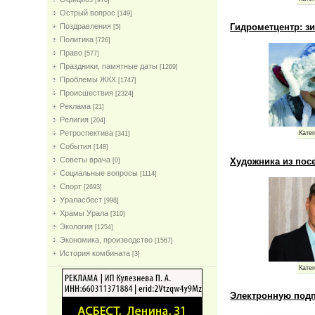
[978]
Острый вопрос
[149]
Гидрометцентр: з
Поздравления
[5]
Политика
[726]
Право
[577]
Праздники, памятные даты
[1269]
Проблемы ЖКХ
[1747]
Проиcшествия
[2324]
Реклама
[21]
Религия
[204]
Ретроспектива
Катег
[341]
События
[148]
Советы врача
Художника из пос
[0]
Социальные вопросы
[1114]
Спорт
[2693]
Ураласбест
[998]
Храмы Урала
[310]
Экология
[1254]
Экономика, производство
[1567]
История комбината
[3]
Катег
Электронную подп