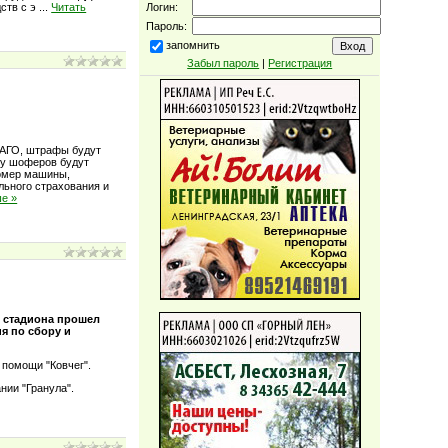
Логин:
ств с э
...
Читать
Пароль:
запомнить
Забыл пароль
|
Регистрация
САГО, штрафы будут
 у шоферов будут
номер машины,
льного страхования и
ше »
о стадиона прошел
я по сбору и
 помощи "Ковчег".
нии "Гранула".