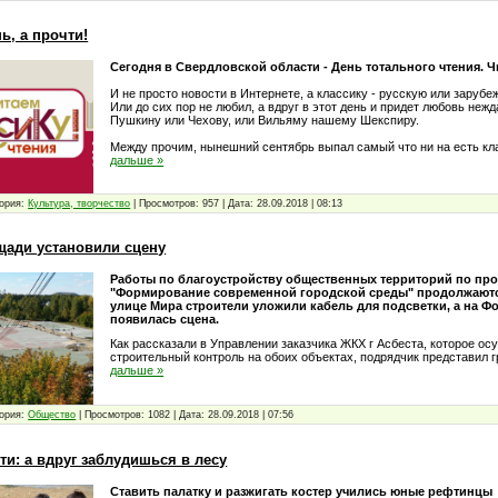
ь, а прочти!
Сегодня в Свердловской области - День тотального чтения. Ч
И не просто новости в Интернете, а классику - русскую или зарубе
Или до сих пор не любил, а вдруг в этот день и придет любовь неж
Пушкину или Чехову, или Вильяму нашему Шекспиру.
Между прочим, нынешний сентябрь выпал самый что ни на есть к
дальше »
ория:
Культура, творчество
|
Просмотров:
957
|
Дата:
28.09.2018
|
08:13
ади установили сцену
Работы по благоустройству общественных территорий по пр
"Формирование современной городской среды" продолжаются
улице Мира строители уложили кабель для подсветки, а на 
появилась сцена.
Как рассказали в Управлении заказчика ЖКХ г Асбеста, которое ос
строительный контроль на обоих объектах, подрядчик представил 
дальше »
ория:
Общество
|
Просмотров:
1082
|
Дата:
28.09.2018
|
07:56
и: а вдруг заблудишься в лесу
Ставить палатку и разжигать костер учились юные рефтинцы