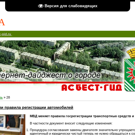
Версия для слабовидящих
А
-gid.ru
рь
»
28
ли правила регистрации автомобилей
МВД меняет правила госрегистрации транспортных средств и
В частности документ вносит следующие изменения:
Процедура согласования замены двигателя значительно упрощаетс
идентичный и юридически чистый теперь не нужно обращаться к с