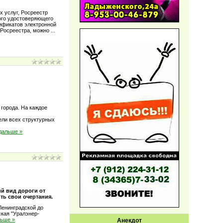
х услуг, Росреестр
ого удостоверяющего
ификатов электронной
 Росреестра, можно
...
 города. На каждое
ели всех структурных
дальше »
й вид дороги от
ть свои очертания.
 Ленинградской до
ская "Уралэнер-
льше »
Анекдот