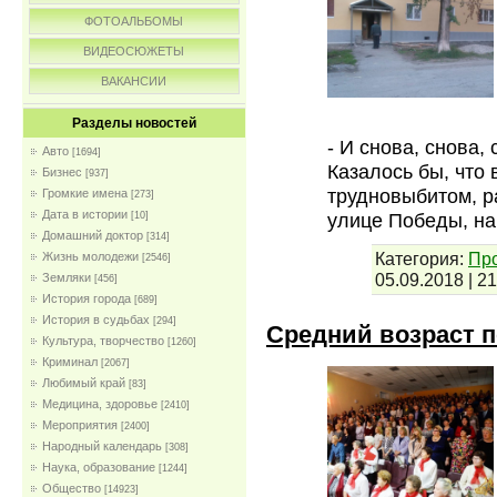
ФОТОАЛЬБОМЫ
ВИДЕОСЮЖЕТЫ
ВАКАНСИИ
Разделы новостей
- И снова, снова, 
Авто
[1694]
Казалось бы, что 
Бизнес
[937]
трудновыбитом, р
Громкие имена
[273]
Дата в истории
улице Победы, н
[10]
Домашний доктор
[314]
Категория:
Пр
Жизнь молодежи
[2546]
05.09.2018
|
21
Земляки
[456]
История города
[689]
История в судьбах
[294]
Средний возраст пе
Культура, творчество
[1260]
Криминал
[2067]
Любимый край
[83]
Медицина, здоровье
[2410]
Мероприятия
[2400]
Народный календарь
[308]
Наука, образование
[1244]
Общество
[14923]