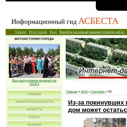
АСБЕСТА
Информационный гид
14+
|
Главная
|
Регистрация
|
Вход
|
Перейти на новый вариант Asbrest-gid.ru
ФОТОИСТОРИЯ ГОРОДА
[
Бал выпускников-медалистов
2010г.
]
Главная
»
2018
»
Сентябрь
»
05
ГЛАВНАЯ
Из-за покинувших
ИНФОПОРТАЛ АСБЕСТА
дом может остатьс
НОВОСТИ
БЛОГИ
МНЕНИЯ