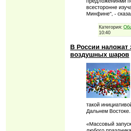
предложениями п
всесторонне изуча
Минфине", - сказа
Категория:
Об
10:40
В России наложат 
воздушных шаров
такой инициативо
Дальнем Востоке.
«Массовый запус
любого праздник