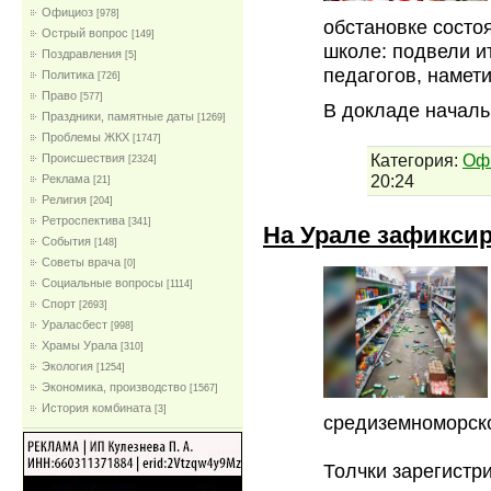
Официоз
[978]
обстановке состо
Острый вопрос
[149]
школе: подвели и
Поздравления
[5]
педагогов, намет
Политика
[726]
Право
[577]
В докладе начал
Праздники, памятные даты
[1269]
Проблемы ЖКХ
[1747]
Категория:
Оф
Проиcшествия
[2324]
20:24
Реклама
[21]
Религия
[204]
Ретроспектива
[341]
На Урале зафиксир
События
[148]
Советы врача
[0]
Социальные вопросы
[1114]
Спорт
[2693]
Ураласбест
[998]
Храмы Урала
[310]
Экология
[1254]
Экономика, производство
[1567]
История комбината
[3]
средиземноморско
Толчки зарегистр