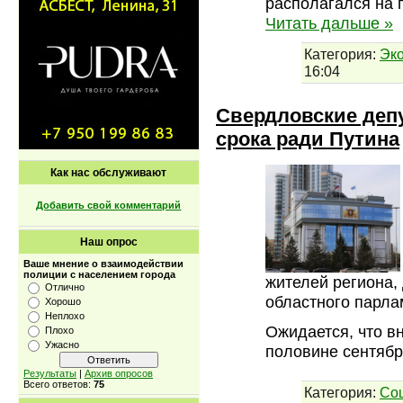
располагался на 
Читать дальше »
Категория:
Эк
16:04
Свердловские депу
срока ради Путина
Как нас обслуживают
Добавить свой комментарий
Наш опрос
Ваше мнение о взаимодействии
полиции с населением города
жителей региона, 
Отлично
областного парла
Хорошо
Неплохо
Ожидается, что в
Плохо
Ужасно
половине сентября
Результаты
|
Архив опросов
Всего ответов:
75
Категория:
Со