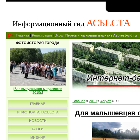
АСБЕСТА
Информационный гид
14+
|
Главная
|
Регистрация
|
Вход
|
Перейти на новый вариант Asbrest-gid.ru
ФОТОИСТОРИЯ ГОРОДА
[
Бал выпускников-медалистов
2010г.
]
Главная
»
2019
»
Август
»
09
ГЛАВНАЯ
Для малышевцев о
ИНФОПОРТАЛ АСБЕСТА
НОВОСТИ
БЛОГИ
МНЕНИЯ