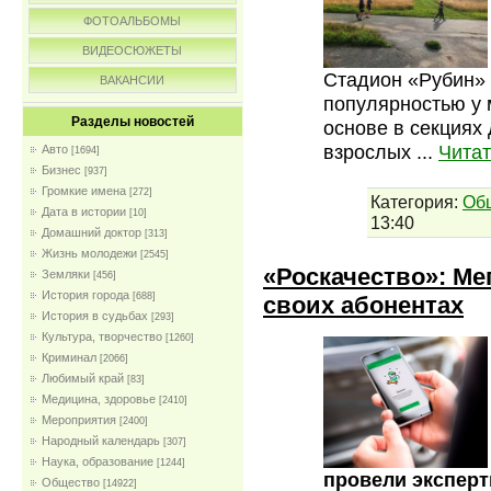
ФОТОАЛЬБОМЫ
ВИДЕОСЮЖЕТЫ
Стадион «Рубин» 
ВАКАНСИИ
популярностью у 
Разделы новостей
основе в секциях
взрослых
...
Читат
Авто
[1694]
Бизнес
[937]
Громкие имена
[272]
Категория:
Об
Дата в истории
[10]
13:40
Домашний доктор
[313]
Жизнь молодежи
[2545]
«Роскачество»: Ме
Земляки
[456]
История города
[688]
своих абонентах
История в судьбах
[293]
Культура, творчество
[1260]
Криминал
[2066]
Любимый край
[83]
Медицина, здоровье
[2410]
Мероприятия
[2400]
Народный календарь
[307]
Наука, образование
[1244]
провели эксперт
Общество
[14922]