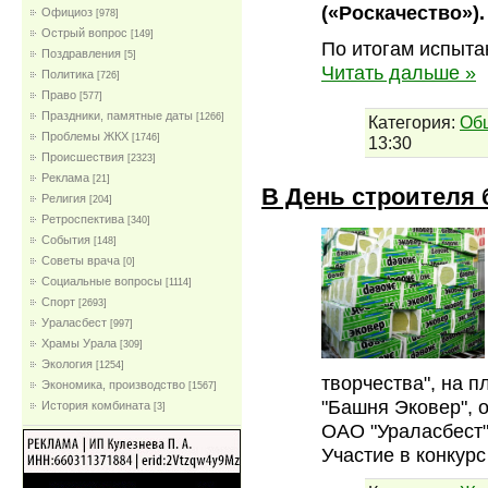
(«Роскачество»).
Официоз
[978]
Острый вопрос
[149]
По итогам испыта
Поздравления
[5]
Читать дальше »
Политика
[726]
Право
[577]
Праздники, памятные даты
[1266]
Категория:
Об
Проблемы ЖКХ
[1746]
13:30
Проиcшествия
[2323]
Реклама
[21]
В День строителя 
Религия
[204]
Ретроспектива
[340]
События
[148]
Советы врача
[0]
Социальные вопросы
[1114]
Спорт
[2693]
Ураласбест
[997]
Храмы Урала
[309]
Экология
[1254]
творчества", на п
Экономика, производство
[1567]
"Башня Эковер", 
История комбината
[3]
ОАО "Ураласбест
Участие в конкур