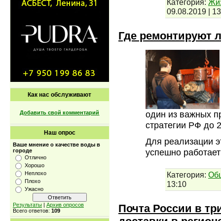
Категория:
Жи
09.08.2019
|
13
Где ремонтируют 
Как нас обслуживают
один из важных п
Добавить свой комментарий
стратегии РФ до 2
Наш опрос
Для реализации э
Ваше мнение о качестве воды в
успешно работает
городе
Отлично
Хорошо
Категория:
Об
Неплохо
Плохо
13:10
Ужасно
Результаты
|
Архив опросов
Почта России в тр
Всего ответов:
109