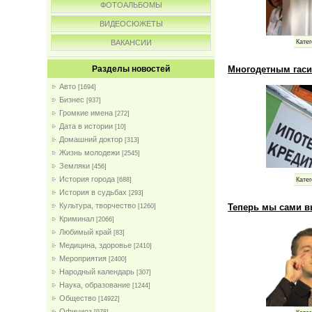
ФОТОАЛЬБОМЫ
ВИДЕОСЮЖЕТЫ
Катег
ВАКАНСИИ
Многодетным гаси
Разделы новостей
Авто
[1694]
Бизнес
[937]
Громкие имена
[272]
Дата в истории
[10]
Домашний доктор
[313]
Жизнь молодежи
[2545]
Земляки
[456]
История города
Катег
[688]
История в судьбах
[293]
Культура, творчество
Теперь мы сами вы
[1260]
Криминал
[2066]
Любимый край
[83]
Медицина, здоровье
[2410]
Мероприятия
[2400]
Народный календарь
[307]
Наука, образование
[1244]
Общество
[14922]
Официоз