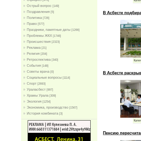
[978]
Катег
Острый вопрос
[149]
Поздравления
В Асбесте подбир
[5]
Политика
[726]
Право
[577]
Праздники, памятные даты
[1266]
Проблемы ЖКХ
[1746]
Проиcшествия
[2323]
Реклама
[21]
Религия
[204]
Ретроспектива
[340]
Катег
События
[148]
Советы врача
[0]
В Асбесте раскры
Социальные вопросы
[1114]
Спорт
[2693]
Ураласбест
[997]
Храмы Урала
[309]
Экология
[1254]
Экономика, производство
[1567]
История комбината
[3]
Катег
Пенсию пересчита