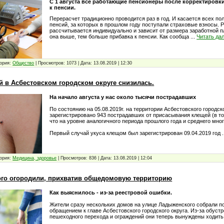
С 1 августа все работающие пенсионеры после корректировк
к пенсии.
Перерасчет традиционно проводится раз в год. И касается всех п
пенсий, за которых в прошлом году поступали страховые взносы. 
рассчитывается индивидуально и зависит от размера заработной п
она выше, тем больше прибавка к пенсии. Как сообща
...
Читать да
ория:
Общество
|
Просмотров:
1073
|
Дата:
13.08.2019
|
12:30
й в Асбестовском городском округе снизилась.
На начало августа у нас около тысячи пострадавших
По состоянию на 05.08.2019г. на территории Асбестовского городск
зарегистрировано 943 пострадавших от присасывания клещей (в то
что на уровне аналогичного периода прошлого года и среднего мно
Первый случай укуса клещом был зарегистрирован 09.04.2019 год
ория:
Медицина, здоровье
|
Просмотров:
836
|
Дата:
13.08.2019
|
12:04
го огородили, прихватив общедомовую территорию
Как выяснилось - из-за реестровой ошибки.
Жители сразу нескольких домов на улице Ладыженского собрали п
обращением к главе Асбестовского городского округа. Из-за обуст
пешеходного перехода и ограждений они теперь вынуждены ходить 