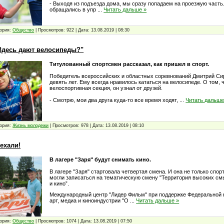
- Выходя из подъезда дома, мы сразу попадаем на проезжую часть
обращались в упр
...
Читать дальше »
ория:
Общество
|
Просмотров:
922
|
Дата:
13.08.2019
|
08:30
Здесь дают велосипеды?"
Титулованный спортсмен рассказал, как пришел в спорт.
Победитель всероссийских и областных соревнований Дмитрий Си
девять лет. Ему всегда нравилось кататься на велосипеде. О том, ч
велоспортивная секция, он узнал от друзей.
- Смотрю, мои два друга куда-то все время ходят,
...
Читать дальше
ория:
Жизнь молодежи
|
Просмотров:
978
|
Дата:
13.08.2019
|
08:10
ехали!
В лагере "Заря" будут снимать кино.
В лагере "Заря" стартовала четвертая смена. И она не только спо
могли записаться на тематическую смену "Территория высоких с
и кино”.
Международный центр "Лидер Фильм" при поддержке Федеральной 
арт, медиа и киноиндустрии "О
...
Читать дальше »
ория:
Общество
|
Просмотров:
1074
|
Дата:
13.08.2019
|
07:50