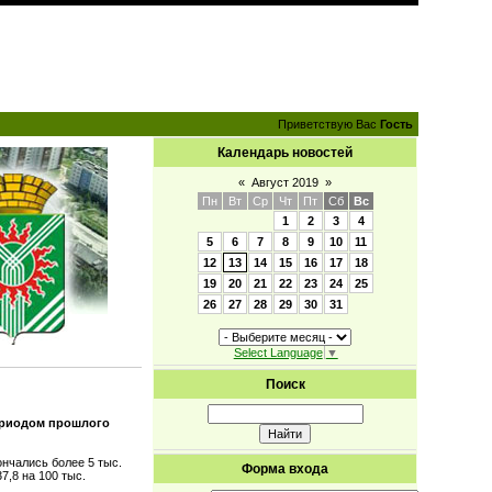
Приветствую Вас
Гость
Календарь новостей
«
Август 2019
»
Пн
Вт
Ср
Чт
Пт
Сб
Вс
1
2
3
4
5
6
7
8
9
10
11
12
13
14
15
16
17
18
19
20
21
22
23
24
25
26
27
28
29
30
31
Select Language
▼
Поиск
периодом прошлого
ончались более 5 тыс.
Форма входа
7,8 на 100 тыс.