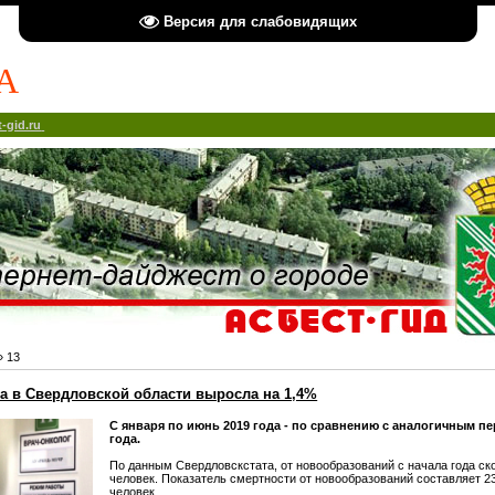
Версия для слабовидящих
А
-gid.ru
»
13
ка в Свердловской области выросла на 1,4%
С января по июнь 2019 года - по сравнению с аналогичным 
года.
По данным Свердловскстата, от новообразований с начала года ск
человек. Показатель смертности от новообразований составляет 23
человек.