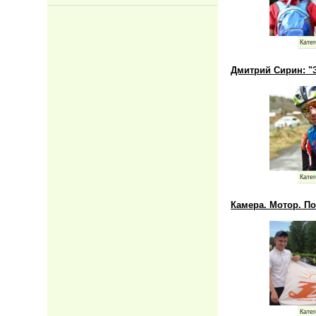
Катег
Дмитрий Сирин: "
Катег
Камера. Мотор. По
Катег