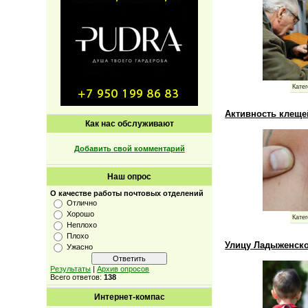
Катег
Активность клеще
Как нас обслуживают
Добавить свой комментарий
Наш опрос
О качестве работы почтовых отделений
Отлично
Хорошо
Катег
Неплохо
Плохо
Улицу Ладыженско
Ужасно
Результаты
|
Архив опросов
Всего ответов:
138
Интернет-компас