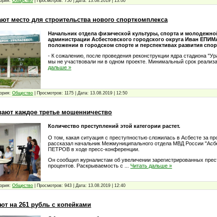
ория:
Общество
|
Просмотров:
750
|
Дата:
13.08.2019
|
13:00
ают место для строительства нового спорткомплекса
Начальник отдела физической культуры, спорта и молодежно
администрации Асбестовского городского округа Иван ЕПИМ
положении в городском спорте и перспективах развития спо
- К сожалению, после проведения реконструкции ядра стадиона "Ур
мы не участвовали ни в одном проекте. Минимальный срок реализ
дальше »
ория:
Общество
|
Просмотров:
1175
|
Дата:
13.08.2019
|
12:50
вают каждое третье мошенничество
Количество преступлений этой категории растет.
О том, какая ситуация с преступностью сложилась в Асбесте за п
рассказал начальник Межмуниципального отдела МВД России "Асб
ПЕТРОВ в ходе пресс-конференции.
Он сообщил журналистам об увеличении зарегистрированных прес
процентов. Раскрываемость с
...
Читать дальше »
ория:
Общество
|
Просмотров:
943
|
Дата:
13.08.2019
|
12:40
ют на 261 рубль с копейками