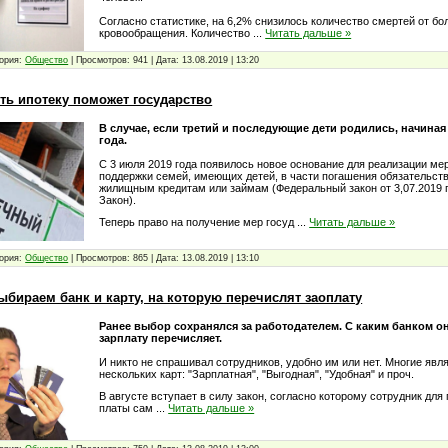
Согласно статистике, на 6,2% снизилось количество смертей от б
кровообращения. Количество
...
Читать дальше »
ория:
Общество
|
Просмотров:
941
|
Дата:
13.08.2019
|
13:20
ть ипотеку поможет государство
В случае, если третий и последующие дети родились, начиная 
года.
С 3 июля 2019 года появилось новое основание для реализации ме
поддержки семей, имеющих детей, в части погашения обязательст
жилищным кредитам или займам (Федеральный закон от 3,07.2019 г
Закон).
Теперь право на получение мер госуд
...
Читать дальше »
ория:
Общество
|
Просмотров:
865
|
Дата:
13.08.2019
|
13:10
бираем банк и карту, на которую перечислят заоплату
Ранее выбор сохранялся за работодателем. С каким банком он
зарплату перечисляет.
И никто не спрашивал сотрудников, удобно им или нет. Многие яв
нескольких карт: "Зарплатная", "Выгодная", "Удобная" и проч.
В августе вступает в силу закон, согласно которому сотрудник для
платы сам
...
Читать дальше »