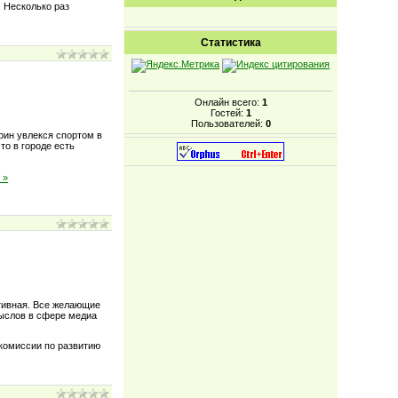
. Несколько раз
Статистика
Онлайн всего:
1
Гостей:
1
Пользователей:
0
рин увлекся спортом в
то в городе есть
 »
ртивная. Все желающие
мыслов в сфере медиа
комиссии по развитию