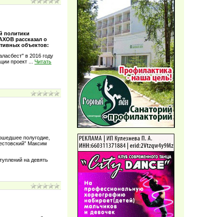
й политики
АХОВ рассказал о
ртивных объектов:
аласбест" в 2016 году
ации проект
...
Читать
рошедшее полугодие,
естовский” Максим
туплений на девять