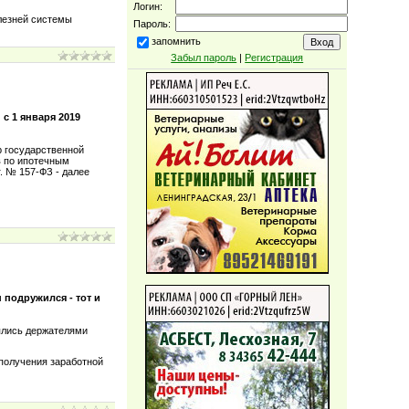
Логин:
олезней системы
Пароль:
запомнить
Забыл пароль
|
Регистрация
с 1 января 2019
р государственной
в по ипотечным
. № 157-ФЗ - далее
 подружился - тот и
лялись держателями
 получения заработной