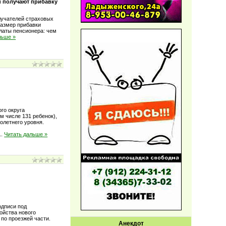
и получают прибавку
олучателей страховых
Размер прибавки
латы пенсионера: чем
льше »
ого округа
м числе 131 ребенок),
голетнего уровня.
...
Читать дальше »
одписи под
ройства нового
по проезжей части.
Анекдот