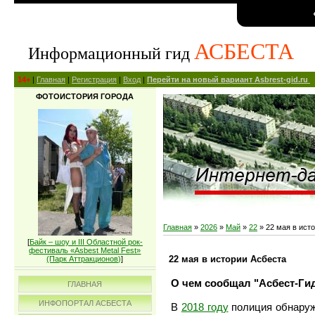
АСБЕСТА
Информационный гид
14+
|
Главная
|
Регистрация
|
Вход
|
Перейти на новый вариант Asbrest-gid.ru
ФОТОИСТОРИЯ ГОРОДА
Главная
»
2026
»
Май
»
22
» 22 мая в ист
[
Байк – шоу и III Областной рок-
фестиваль «Asbest Metal Fest»
22 мая в истории Асбеста
(Парк Аттракционов)
]
О чем сообщал "Асбест-Гид
ГЛАВНАЯ
ИНФОПОРТАЛ АСБЕСТА
В
2018 году
полиция обнаруж