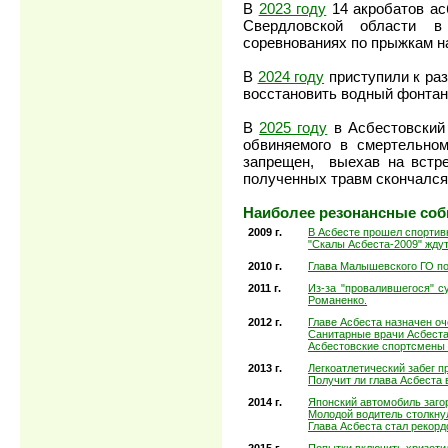
В
2023 году
14 акробатов ас
Свердловской области в
соревнованиях по прыжкам на
В
2024 году
приступили к раз
восстановить водный фонтан
В
2025 году
в Асбестовский 
обвиняемого в смертельном
запрещен, выехав на встре
полученных травм скончался
Наиболее резонансные соб
2009 г.
В Асбесте прошел спортивн
"Скалы Асбеста-2009" жду
2010 г.
Глава Малышевского ГО по
2011 г.
Из-за "провалившегося" с
Романенко.
2012 г.
Главе Асбеста назначен о
Санитарные врачи Асбест
Асбестовские спортсмены 
2013 г.
Легкоатлетический забег п
Получит ли глава Асбеста 
2014 г.
Японский автомобиль загор
Молодой водитель столкну
Глава Асбеста стал рекор
2015 г.
Попытки включить хризоти