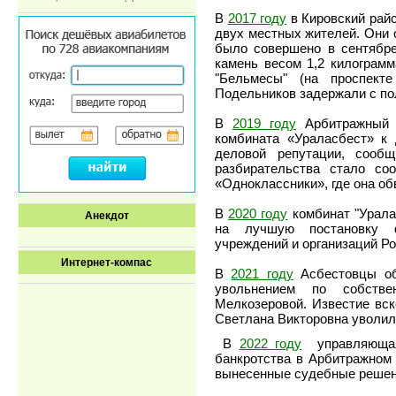
В
2017 году
в Кировский райс
двух местных жителей. Они 
было совершено в сентябре
камень весом 1,2 килограмм
"Бельмесы" (на проспекте
Подельников задержали с п
В
2019 году
Арбитражный с
комбината «Ураласбест» к
деловой репутации, сооб
разбирательства стало со
«Одноклассники», где она об
В
2020 году
комбинат "Урала
Анекдот
на лучшую постановку фи
учреждений и организаций Р
Интернет-компас
В
2021 году
Асбестовцы об
увольнением по собств
Мелкозеровой. Известие вск
Светлана Викторовна уволила
В
2022 году
управляющая 
банкротства в Арбитражном 
вынесенные судебные решен