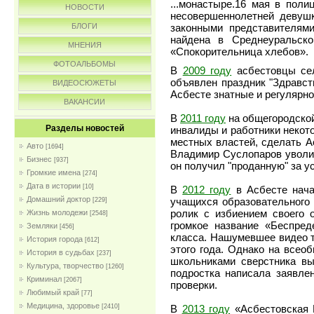
...монастыре.16 мая в пол
НОВОСТИ
несовершеннолетней девушк
законными представителям
БЛОГИ
найдена в Среднеуральск
МНЕНИЯ
«Спокорительница хлебов».
ФОТОАЛЬБОМЫ
В
2009 году
асбестовцы сел
объявлен праздник "Здравст
ВИДЕОСЮЖЕТЫ
Асбесте знатные и регулярно
ВАКАНСИИ
В
2011 году
на общегородской
Разделы новостей
инвалиды и работники некот
местных властей, сделать А
Авто
[1694]
Владимир Суслопаров уволил
Бизнес
[937]
он получил "проданную" за 
Громкие имена
[274]
Дата в истории
[10]
В
2012 году
в Асбесте нача
Домашний доктор
учащихся образовательного
[229]
ролик с избиением своего 
Жизнь молодежи
[2548]
громкое название «Беспред
Земляки
[456]
класса. Нашумевшее видео т
История города
[612]
этого года. Однако на всео
История в судьбах
[237]
школьниками сверстника вы
Культура, творчество
[1260]
подростка написала заявле
Криминал
[2067]
проверки.
Любимый край
[77]
Медицина, здоровье
[2410]
В
2013 году
«Асбестовская 