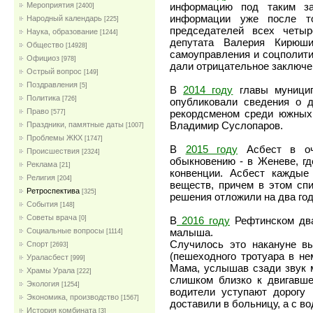
Мероприятия
информацию под таким за
[2400]
информации уже после то
Народный календарь
[225]
председателей всех четы
Наука, образование
[1244]
депутата Валерия Кирюши
Общество
[14928]
самоуправления и соцполити
Официоз
[978]
дали отрицательное заключен
Острый вопрос
[149]
Поздравления
[5]
В
2014 году
главы муницип
Политика
[726]
опубликовали сведения о 
Право
рекордсменом среди южных 
[577]
Владимир Суслопаров.
Праздники, памятные даты
[1007]
Проблемы ЖКХ
[1747]
В
2015 году
Асбест в оче
Проиcшествия
[2324]
обыкновению - в Женеве, гд
Реклама
[21]
конвенции. Асбест каждые
Религия
[204]
веществ, причем в этом спи
Ретроспектива
[325]
решения отложили на два год
События
[148]
Советы врача
[0]
В
2016 году
Рефтинском два
Социальные вопросы
малыша.
[1114]
Случилось это накануне вы
Спорт
[2693]
(пешеходного тротуара в нем
Ураласбест
[999]
Мама, услышав сзади звук м
Храмы Урала
[222]
слишком близко к двигавше
Экология
[1254]
водители уступают дорогу 
Экономика, производство
[1567]
доставили в больницу, а с в
История комбината
[3]