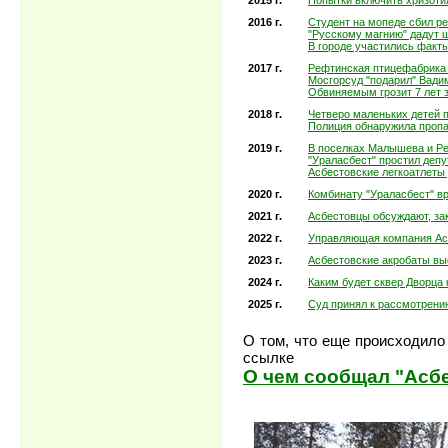
2016 г.
Студент на мопеде сбил ре
"Русскому магнию" дадут 
В городе участились факт
2017 г.
Рефтинская птицефабрика 
Мосгорсуд "подарил" Вади
Обвиняемым грозит 7 лет 
2018 г.
Четверо маленьких детей п
Полиция обнаружила пропа
2019 г.
В поселках Малышева и Р
"Ураласбест" простил деп
Асбестовские легкоатлеты
2020 г.
Комбинату "Ураласбест" в
2021 г.
Асбестовцы обсуждают, за
2022 г.
Управляющая компания Ас
2023 г.
Асбестовские акробаты вы
2024 г.
Каким будет сквер Дворца
2025 г.
Суд принял к рассмотрени
О том, что еще происходило 
ссылке
О чем сообщал "Асбес