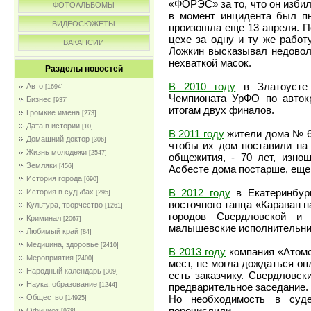
«ФОРЭС» за то, что он избил
ФОТОАЛЬБОМЫ
в момент инцидента был п
ВИДЕОСЮЖЕТЫ
произошла еще 13 апреля. По
цехе за одну и ту же работ
ВАКАНСИИ
Ложкин высказывал недовол
нехваткой масок.
Разделы новостей
В 2010 году
в Златоусте 
Авто
[1694]
Чемпионата УрФО по автокр
Бизнес
[937]
итогам двух финалов.
Громкие имена
[273]
Дата в истории
[10]
В 2011 году
жители дома № 6
Домашний доктор
[306]
чтобы их дом поставили на 
Жизнь молодежи
[2547]
общежития, - 70 лет, изно
Земляки
[456]
Асбесте дома постарше, еще
История города
[690]
В 2012 году
в Екатеринбур
История в судьбах
[295]
восточного танца «Караван н
Культура, творчество
[1261]
городов Свердловской и 
Криминал
[2067]
малышевские исполнительн
Любимый край
[84]
Медицина, здоровье
[2410]
В 2013 году
компания «Атомс
Мероприятия
[2400]
мест, не могла дождаться оп
Народный календарь
[309]
есть заказчику. Свердловск
Наука, образование
предварительное заседание.
[1244]
Но необходимость в суде
Общество
[14925]
перечислили.
Официоз