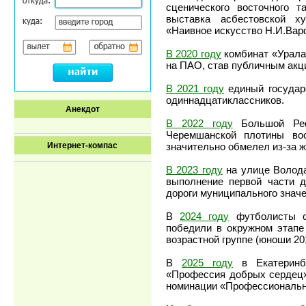
сценического восточного 
выставка асбестовской х
«Наивное искусство Н.И.Ва
В 2020 году
комбинат «Урала
на ПАО, став публичным ак
В 2021 году
единый государс
одиннадцатиклассников.
Анекдот
В 2022 году
Большой Реф
Черемшанской плотины вос
значительно обмелел из-за жа
Интернет-компас
В 2023 году
на улице Волод
выполнение первой части д
дороги муниципального значе
В
2024 году
футболисты с
победили в окружном этапе
возрастной группе (юноши 201
В
2025 году
в Екатеринбу
«Профессия добрых сердец»
номинации «Профессиональн