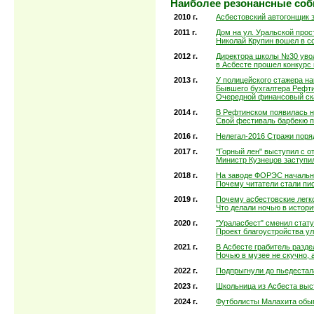
Наиболее резонансные соб
2010 г.
Асбестовский автогонщик 
2011 г.
Дом на ул. Уральской прос
Николай Крупин вошел в с
2012 г.
Директора школы №30 уво
в Асбесте прошел конкурс 
2013 г.
У полицейского стажера н
Бывшего бухгалтера Рефти
Очередной финансовый ск
2014 г.
В Рефтинском появилась н
Свой фестиваль барбекю 
2016 г.
Нелегал-2016 Стражи поря
2017 г.
"Горный лен" выступил с 
Министр Кузнецов заступил
2018 г.
На заводе ФОРЭС начальни
Почему читатели стали пи
2019 г.
Почему асбестовские легк
Что делали ночью в истор
2020 г.
"Ураласбест" сменил стат
Проект благоустройства ул
2021 г.
В Асбесте грабитель разде
Ночью в музее не скучно, 
2022 г.
Подпрыгнули до пьедестал
2023 г.
Школьница из Асбеста выс
2024 г.
Футболисты Малахита обыг