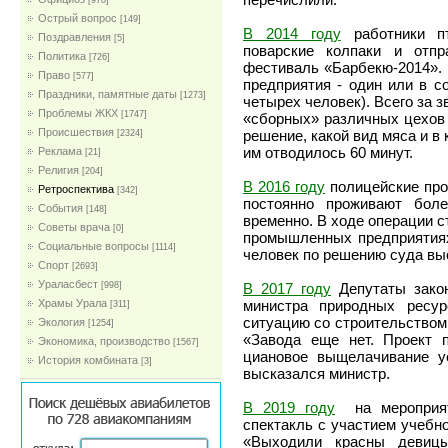
[978]
Острый вопрос
[149]
В 2014 году
работники пт
Поздравления
[5]
поварские колпаки и отп
Политика
[726]
фестиваль «Барбекю-2014». 
Право
[577]
предприятия - один или в с
Праздники, памятные даты
[1273]
четырех человек). Всего за 
Проблемы ЖКХ
[1747]
«сборных» различных цехов 
Проиcшествия
решение, какой вид мяса и в
[2324]
им отводилось 60 минут.
Реклама
[21]
Религия
[204]
В 2016 году
полицейские про
Ретроспектива
[342]
постоянно проживают бол
События
[148]
временно. В ходе операции с
Советы врача
[0]
промышленных предприятиях,
Социальные вопросы
[1114]
человек по решению суда вы
Спорт
[2693]
Ураласбест
В 2017 году
Депутаты закон
[998]
министра природных ресур
Храмы Урала
[311]
ситуацию со строительством 
Экология
[1254]
«Завода еще нет. Проект п
Экономика, производство
[1567]
циановое выщелачивание у
История комбината
[3]
высказался министр.
В 2019 году
на мероприяти
спектакль с участием учебно
«Выходили красны девицы