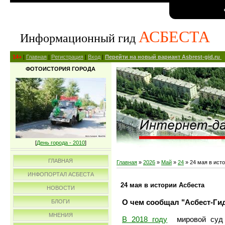
АСБЕСТА
Информационный гид
14+
|
Главная
|
Регистрация
|
Вход
|
Перейти на новый вариант Asbrest-gid.ru
ФОТОИСТОРИЯ ГОРОДА
[
День города - 2010
]
ГЛАВНАЯ
Главная
»
2026
»
Май
»
24
» 24 мая в ист
ИНФОПОРТАЛ АСБЕСТА
24 мая в истории Асбеста
НОВОСТИ
О чем сообщал "Асбест-Гид
БЛОГИ
МНЕНИЯ
В 2018 году
мировой суд г