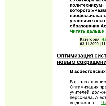
политехникум» 
которого:«Разв
профессиональ
условиях: опыт
образования Ас
Читать дальше 
Категория:
На
03.11.2009
|
11
Оптимизация сист
новым сокращени
В асбестовских
В школах плани
Оптимизация пр
учителей, долж
персонала. А ес
выдержано,
...
Ч