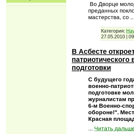
Во Дворце молод
преданных покло
мастерства, со
.
Категория:
Нау
27.05.2010
|
09
В Асбесте открое
патриотического 
подготовки
С будущего год
военно-патриот
подготовке мол
журналистам п
6-м Военно-спо
обороне!". Мес
Красная площа
...
Читать дальше