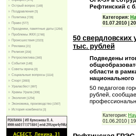
[978]
Рефтинский с 
Острый вопрос
[149]
Поздравления
[5]
Категория:
На
Политика
[726]
01.07.2010
|
20
Право
[577]
Праздники, памятные даты
[1264]
Проблемы ЖКХ
[1746]
50 свердловских 
Проиcшествия
[2323]
тыс. рублей
Реклама
[21]
Религия
[204]
Подведены итог
Ретроспектива
[340]
События
общеобразоват
[148]
Советы врача
[0]
области в рамк
Социальные вопросы
[1114]
национального 
Спорт
[2693]
Ураласбест
50 педагогов гор
[997]
Храмы Урала
[308]
рублей, сообщае
Экология
[1254]
профессиональн
Экономика, производство
[1567]
История комбината
[3]
Категория:
Нау
01.06.2010
|
19
Рефтинская ГРЭС 