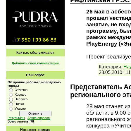
26 мая в асбес
прошел нестан
занятие, не вх
программу, был
рамках междуна
PlayEnergy («Эн
Как нас обслуживают
Проект реализуе
Добавить свой комментарий
Категория:
Нау
28.05.2010
|
11
Наш опрос
Об уровне работы с молодежью
Представитель А
города
Отлично
регионального эт
Хорошо
Неплохо
Плохо
28 мая станет и
Ужасно
области: в 9.00
регионального э
Результаты
|
Архив опросов
Всего ответов:
78
конкурса «Учите
Интернет-компас