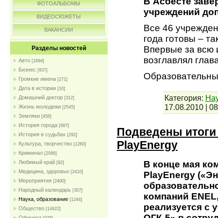
В Асбесте заве
ФОТОАЛЬБОМЫ
учреждений доп
ВИДЕОСЮЖЕТЫ
Все 46 учрежден
ВАКАНСИИ
года готовы – т
Впервые за всю
Разделы новостей
возглавлял глава
Авто
[1694]
Бизнес
[937]
Образовательны
Громкие имена
[271]
Дата в истории
[10]
Категория:
Нау
Домашний доктор
[312]
17.08.2010
|
08
Жизнь молодежи
[2545]
Земляки
[456]
История города
[687]
Подведены итоги 
История в судьбах
[292]
PlayEnergy
Культура, творчество
[1260]
Криминал
[2066]
В конце мая ко
Любимый край
[82]
Медицина, здоровье
[2410]
PlayEnergy («Э
Мероприятия
[2400]
образовательно
Народный календарь
[307]
компаний ENEL,
Наука, образование
[1244]
реализуется с 
Общество
[14922]
ОГК-5» в сотру
Официоз