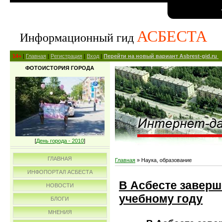
АСБЕСТА
Информационный гид
14+
|
Главная
|
Регистрация
|
Вход
|
Перейти на новый вариант Asbrest-gid.ru
ФОТОИСТОРИЯ ГОРОДА
[
День города - 2010
]
ГЛАВНАЯ
Главная
»
Наука, образование
ИНФОПОРТАЛ АСБЕСТА
В Асбесте заверш
НОВОСТИ
учебному году
БЛОГИ
МНЕНИЯ