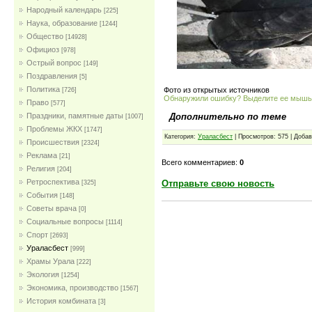
Народный календарь
[225]
Наука, образование
[1244]
Общество
[14928]
Официоз
[978]
Острый вопрос
[149]
Поздравления
[5]
Политика
Фото из открытых источников
[726]
Обнаружили ошибку? Выделите ее мыш
Право
[577]
Дополнительно по теме
Праздники, памятные даты
[1007]
Проблемы ЖКХ
[1747]
Категория:
Ураласбест
| Просмотров: 575 | Доба
Проиcшествия
[2324]
Реклама
[21]
Всего комментариев:
0
Религия
[204]
Ретроспектива
Отправьте свою новость
[325]
События
[148]
Советы врача
[0]
Социальные вопросы
[1114]
Спорт
[2693]
Ураласбест
[999]
Храмы Урала
[222]
Экология
[1254]
Экономика, производство
[1567]
История комбината
[3]