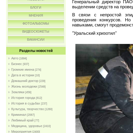
Генеральный директор ПАО
выделении средств на провед
БЛОГИ
В связи с непростой эпи
МНЕНИЯ
проведения конкурсов. Но
ФОТОАЛЬБОМЫ
навыками, смогут продемонст
ВИДЕОСЮЖЕТЫ
"Уральский хризотил"
ВАКАНСИИ
Разделы новостей
Авто
[1694]
Бизнес
[937]
Громкие имена
[274]
Дата в истории
[10]
Домашний доктор
[229]
Жизнь молодежи
[2548]
Земляки
[456]
История города
[612]
История в судьбах
[237]
Культура, творчество
[1260]
Криминал
[2067]
Любимый край
[77]
Медицина, здоровье
[2410]
Мероприятия
[2400]