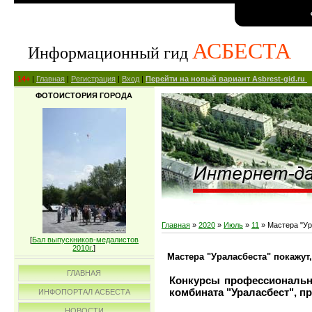
АСБЕСТА
Информационный гид
14+
|
Главная
|
Регистрация
|
Вход
|
Перейти на новый вариант Asbrest-gid.ru
ФОТОИСТОРИЯ ГОРОДА
Главная
»
2020
»
Июль
»
11
» Мастера "Ур
[
Бал выпускников-медалистов
2010г.
]
Мастера "Ураласбеста" покажут
ГЛАВНАЯ
Конкурсы профессионально
комбината "Ураласбест", п
ИНФОПОРТАЛ АСБЕСТА
НОВОСТИ