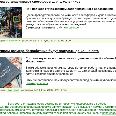
ева устанавливают светофоры для школьников
При подходе к учреждениям дополнительного образования.
Здесь проводятся работы по установке светофоров и дополнитель
Детской школы искусств и Дома детского творчества на пешеходн
позволят обеспечить безопасность дорожного движения, а главное,
учащихся этих образовательных учреждений.
Светофоры и светиль
...
Читать дальше »
ория:
Мероприятия
|
Просмотров:
676
|
Дата:
20.07.2020
|
08:10
нном размере безработные будут получать до конца лета
Соответствующее постановление подписано главой кабмина
Мишустиным.
Таким образом, россиянам, которые потеряли работу после 1 марта
занятости, в июле и в августе заплатят 12 130 рублей, независимо 
платы, которую они получали ранее.
Этим же постановлением продлевается период действия увеличе
Читать дальше »
ория:
Общество
|
Просмотров:
585
|
Дата:
20.07.2020
|
07:50
Вы можете отправить свою
ссылку
на интересную информацию о г. Асбест.
сли Вы обнаружили орфографическую ошибку выделите ее мышью и нажмите Ctrl+Ente
 рекламируемые услуги и товары подлежат обязательной сертификации и лицензирова
спользование информации допускается только при активной ссылке на сайт
https://asb