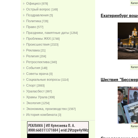
Официоз
Катег
[978]
Острый вопрос
[149]
Екатеринбург вош
Поздравления
[5]
Политика
[726]
Право
[577]
Праздники, памятные даты
[1264]
Проблемы ЖКХ
[1746]
Проиcшествия
[2323]
Реклама
[21]
Религия
[204]
Ретроспектива
[340]
Катег
События
[148]
Советы врача
[0]
Шествия "Бессмерт
Социальные вопросы
[1114]
Спорт
[2693]
Ураласбест
[997]
Храмы Урала
[308]
Экология
[1254]
Экономика, производство
[1567]
История комбината
[3]
Катег