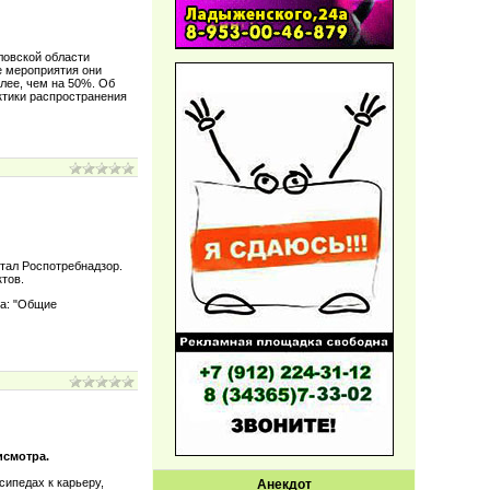
ловской области
е мероприятия они
олее, чем на 50%. Об
ктики распространения
тал Роспотребнадзор.
тов.
ла: "Общие
исмотра.
сипедах к карьеру,
Анекдот