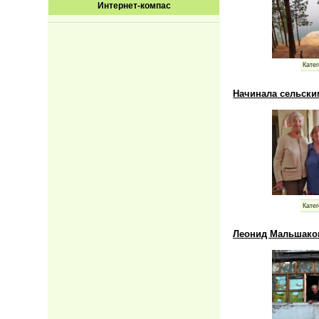
Интернет-компас
Катег
Начинала сельски
Катег
Леонид Мальшаков: