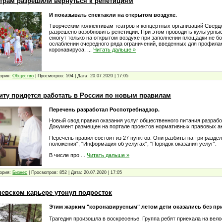
трам разрешили вернуться к репетициям
И показывать спектакли на открытом воздухе.
Творческим коллективам театров и концертных организаций Сверд
разрешено возобновить репетиции. При этом проводить культурны
смогут только на открытом воздухе при заполнении площадки не б
ослаблении очередного ряда ограничений, введенных для профила
коронавируса,
...
Читать дальше »
ория:
Общество
|
Просмотров:
594
|
Дата:
20.07.2020
|
17:05
питу придется работать в России по новым правилам
Перечень разработал Роспотребнадзор.
Новый свод правил оказания услуг общественного питания разрабо
Документ размещен на портале проектов нормативных правовых ак
Перечень правил состоит из 27 пунктов. Они разбиты на три разде
положения", "Информация об услугах", "Порядок оказания услуг".
В числе про
...
Читать дальше »
ория:
Бизнес
|
Просмотров:
852
|
Дата:
20.07.2020
|
17:05
евском карьере утонул подросток
Этим жарким "коронавирусным" летом дети оказались без пр
Трагедия произошла в воскресенье. Группа ребят приехала на вело