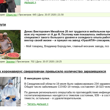
дальше »
ория:
Общество
|
Просмотров:
645
|
Дата:
20.07.2020
|
21:50
пути
Денис Викторович Михайлов 20 лет трудился в мебельном про
всю эту «кухню» от А до Я. Поэтому нам показалось любопыт
специалист такого большого уровня и солидного опыта рабо
вектор своей жизни – и пришел на завод «УралАТИ» слесарем
- Мой товарищ, Владимир Бородулин, главный механик завода, поз
ория:
Земляки
|
Просмотров:
702
|
Дата:
20.07.2020
|
18:25
 коронавирус свердловчан превысило количество заразившихся
В минувшие сутки.
В Свердловской области 19 июля было зафиксировано 234 заражен
Общее число заболевших COVID-19 теперь составляет 18 023 чело
По данным регионального оперштаба по противодействию инфекци
госпитализированных находятся в тяжелом состоянии, 939 – в сос
тяжести, остальные – в удовлетворительном.
...
Читать дальше »