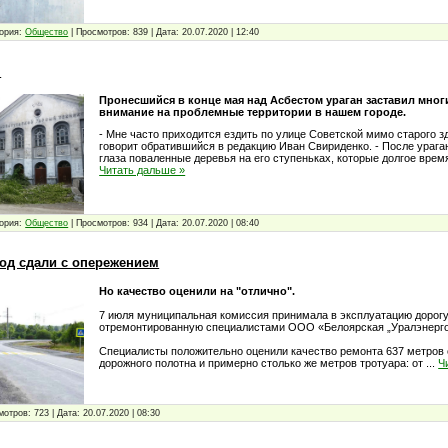
ория:
Общество
|
Просмотров:
839
|
Дата:
20.07.2020
|
12:40
.
Пронесшийся в конце мая над Асбестом ураган заставил мног
внимание на проблемные территории в нашем городе.
- Мне часто приходится ездить по улице Советской мимо старого з
говорит обратившийся в редакцию Иван Свириденко. - После урага
глаза поваленные деревья на его ступеньках, которые долгое врем
Читать дальше »
ория:
Общество
|
Просмотров:
934
|
Дата:
20.07.2020
|
08:40
вод сдали с опережением
Но качество оценили на "отлично".
7 июля муниципальная комиссия принимала в эксплуатацию дорогу
отремонтированную специалистами ООО «Белоярская „Уралэнерго
Специалисты положительно оценили качество ремонта 637 метров
дорожного полотна и примерно столько же метров тротуара: от
...
Ч
мотров:
723
|
Дата:
20.07.2020
|
08:30