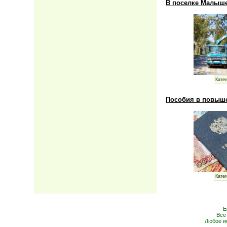
В поселке Малыш
Катег
Пособия в повыше
Катег
Е
Все
Любое и