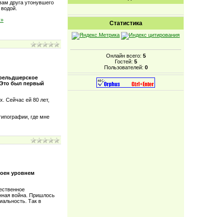
вам друга утонувшего
 водой.
 »
Статистика
Онлайн всего:
5
Гостей:
5
Пользователей:
0
 фельдшерское
 Это был первый
. Сейчас ей 80 лет,
типографии, где мне
коен уровнем
жественное
нная война. Пришлось
иальность. Так в