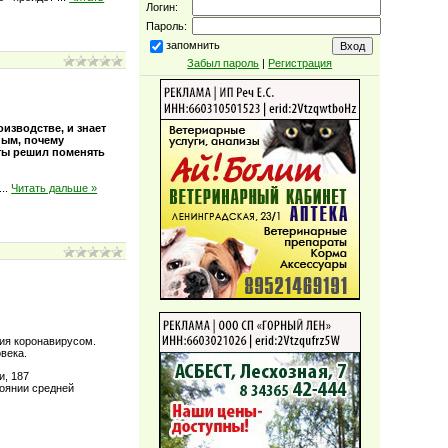
Логин:
Пароль:
запомнить
Забыл пароль
|
Регистрация
изводстве, и знает
ным, почему
ты решил поменять
.
...
Читать дальше »
ия коронавирусом.
века.
и, 187
тоянии средней