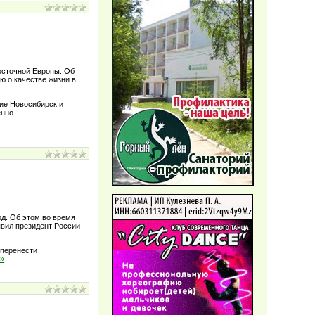
осточной Европы. Об
ю о качестве жизни в
кие Новосибирск и
енно.
од. Об этом во время
явил президент России
 перенести
 »