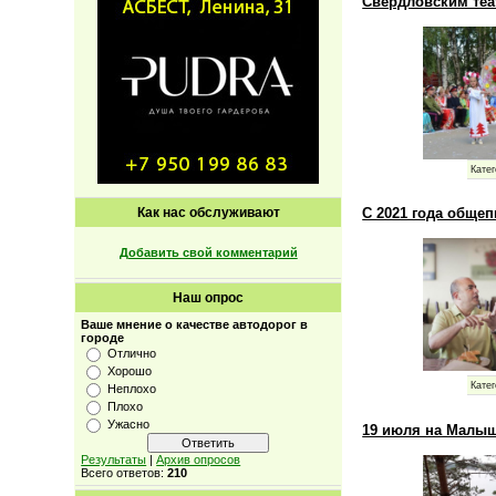
Свердловским теа
Катег
С 2021 года обще
Как нас обслуживают
Добавить свой комментарий
Наш опрос
Ваше мнение о качестве автодорог в
городе
Отлично
Хорошо
Катег
Неплохо
Плохо
Ужасно
19 июля на Малыш
Результаты
|
Архив опросов
Всего ответов:
210