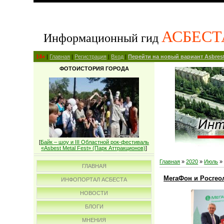
АСБЕСТ
Информационный гид
14+
|
Главная
|
Регистрация
|
Вход
|
Перейти на новый вариант Asbrest
ФОТОИСТОРИЯ ГОРОДА
[
Байк – шоу и III Областной рок-фестиваль
«Asbest Metal Fest» (Парк Аттракционов)
]
Главная
»
2020
»
Июль
»
ГЛАВНАЯ
МегаФон и Росгеол
ИНФОПОРТАЛ АСБЕСТА
НОВОСТИ
БЛОГИ
МНЕНИЯ