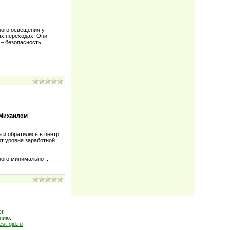
ного освещения у
ых переходах. Они
 – безопасность
 Михаилом
 и обратились в центр
от уровня заработной
нного минимально
...
r.
нию.
est-gid.ru