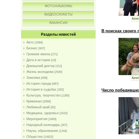
ФОТОАЛЬБОМЫ
ВИДЕОСЮЖЕТЫ
Катег
ВАКАНСИИ
В поисках своего 
Разделы новостей
Авто
[1694]
Бизнес
[937]
Громкие имена
[271]
Дата в истории
[10]
Домашний доктор
[312]
Жизнь молодежи
[2545]
Земляки
Катег
[456]
История города
[687]
История в судьбах
Число победивших
[292]
Культура, творчество
[1260]
Криминал
[2066]
Любимый край
[82]
Медицина, здоровье
[2410]
Мероприятия
[2400]
Народный календарь
[307]
Наука, образование
[1244]
Общество
[14922]