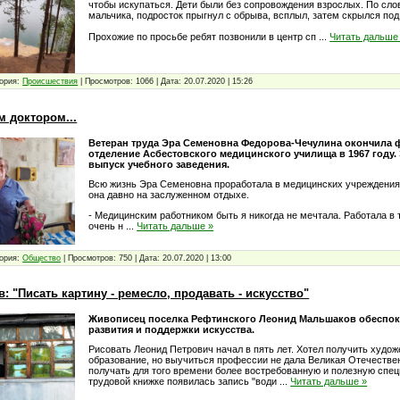
чтобы искупаться. Дети были без сопровождения взрослых. По сло
мальчика, подросток прыгнул с обрыва, всплыл, затем скрылся под
Прохожие по просьбе ребят позвонили в центр сп
...
Читать дальше
ория:
Проиcшествия
|
Просмотров:
1066
|
Дата:
20.07.2020
|
15:26
м доктором...
Ветеран труда Эра Семеновна Федорова-Чечулина окончила
отделение Асбестовского медицинского училища в 1967 году.
выпуск учебного заведения.
Всю жизнь Эра Семеновна проработала в медицинских учреждениях
она давно на заслуженном отдыхе.
- Медицинским работником быть я никогда не мечтала. Работала в 
очень н
...
Читать дальше »
ория:
Общество
|
Просмотров:
750
|
Дата:
20.07.2020
|
13:00
 "Писать картину - ремесло, продавать - искусство"
Живописец поселка Рефтинского Леонид Мальшаков обеспо
развития и поддержки искусства.
Рисовать Леонид Петрович начал в пять лет. Хотел получить худо
образование, но выучиться профессии не дала Великая Отечестве
получать для того времени более востребованную и полезную спец
трудовой книжке появилась запись "води
...
Читать дальше »