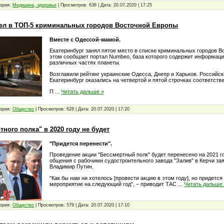
ория:
Медицина, здоровье
|
Просмотров:
636
|
Дата:
20.07.2020
|
17:25
ел в ТОП-5 криминальных городов Восточной Европы
Вместе с Одессой-мамой.
Екатеринбург занял пятое место в списке криминальных городов В
этом сообщает портал Numbeо, база которого содержит информаци
различных частях планеты.
Возглавили рейтинг украинские Одесса, Днепр и Харьков. Российс
Екатеринбург оказались на четвертой и пятой строчках соответств
П
...
Читать дальше »
ория:
Общество
|
Просмотров:
628
|
Дата:
20.07.2020
|
17:20
ного полка" в 2020 году не будет
"Придется перенести".
Проведение акции "Бессмертный полк" будет перенесено на 2021 г
общения с рабочими судостроительного завода "Залив" в Керчи за
Владимир Путин.
"Как бы нам ни хотелось [провести акцию в этом году], но придется
мероприятие на следующий год", – приводит ТАС
...
Читать дальше
ория:
Общество
|
Просмотров:
579
|
Дата:
20.07.2020
|
17:10