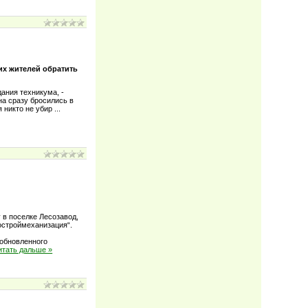
их жителей обратить
дания техникума, -
на сразу бросились в
я никто не убир
...
 в поселке Лесозавод,
строймеханизация“.
 обновленного
итать дальше »