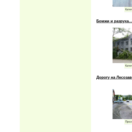
Катег
Бомжи и разруха..
Катег
Дорогу на Лесоза
Прос