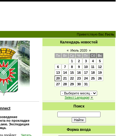
Приветствую Вас
Гость
Календарь новостей
«
Июль 2020
»
Пн
Вт
Ср
Чт
Пт
Сб
Вс
1
2
3
4
5
6
7
8
9
10
11
12
13
14
15
16
17
18
19
20
21
22
23
24
25
26
27
28
29
30
31
Select Language
▼
Поиск
nnect
проведение
кта по прокладке
Азию. Экспедиция
яца.
Форма входа
в» пройдет
...
Читать