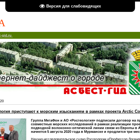
Версия для слабовидящих
А
-gid.ru
20
огия приступают к морским изысканиям в рамках проекта Arctic Co
Группа МегаФон и АО «Росгеология» подписали договор на 
совместных морских исследований в рамках реализации прое
подводной волоконно-оптической линии связи из Европы в 
начнется 5 августа 2020 года в Мурманске и продлится три мес
Научно-исследовательское судно Росгеологии «Профессор Логаче