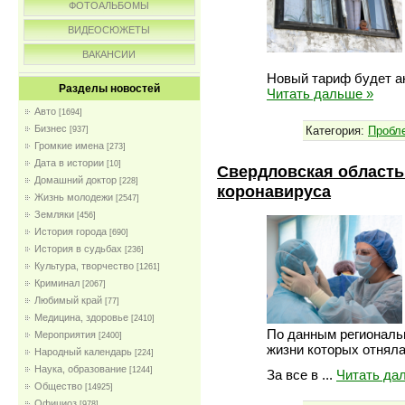
ФОТОАЛЬБОМЫ
ВИДЕОСЮЖЕТЫ
ВАКАНСИИ
Новый тариф будет а
Разделы новостей
Читать дальше »
Авто
[1694]
Бизнес
Категория:
Пробл
[937]
Громкие имена
[273]
Дата в истории
[10]
Свердловская область
Домашний доктор
[228]
коронавируса
Жизнь молодежи
[2547]
Земляки
[456]
История города
[690]
История в судьбах
[236]
Культура, творчество
[1261]
Криминал
[2067]
Любимый край
[77]
Медицина, здоровье
[2410]
По данным региональн
Мероприятия
[2400]
жизни которых отняла
Народный календарь
[224]
Наука, образование
[1244]
За все в
...
Читать да
Общество
[14925]
Официоз
[978]