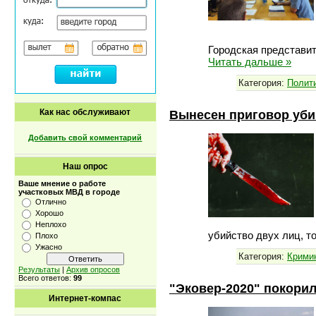
Городская представи
Читать дальше »
Категория:
Полит
Вынесен приговор убий
Как нас обслуживают
Добавить свой комментарий
Наш опрос
Ваше мнение о работе
участковых МВД в городе
Отлично
Хорошо
Неплохо
убийство двух лиц, 
Плохо
Ужасно
Категория:
Крими
Результаты
|
Архив опросов
Всего ответов:
99
"Эковер-2020" покорил
Интернет-компас