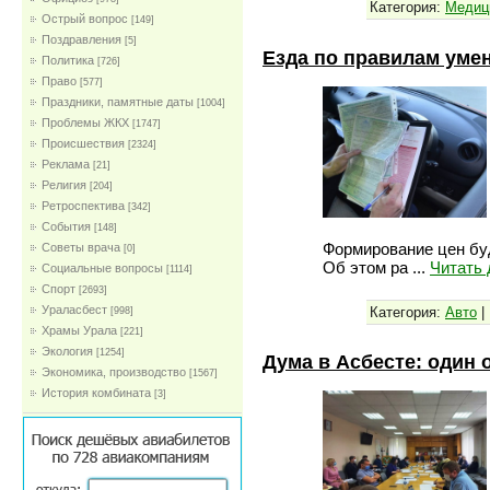
Категория:
Медиц
Острый вопрос
[149]
Поздравления
[5]
Езда по правилам уме
Политика
[726]
Право
[577]
Праздники, памятные даты
[1004]
Проблемы ЖКХ
[1747]
Проиcшествия
[2324]
Реклама
[21]
Религия
[204]
Ретроспектива
[342]
События
[148]
Формирование цен бу
Советы врача
[0]
Об этом ра
...
Читать
Социальные вопросы
[1114]
Спорт
[2693]
Ураласбест
Категория:
Авто
|
[998]
Храмы Урала
[221]
Экология
[1254]
Дума в Асбесте: один 
Экономика, производство
[1567]
История комбината
[3]