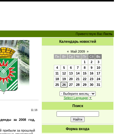
Приветствую Вас
Гость
Календарь новостей
«
Май 2009
»
Пн
Вт
Ср
Чт
Пт
Сб
Вс
1
2
3
4
5
6
7
8
9
10
11
12
13
14
15
16
17
18
19
20
21
22
23
24
25
26
27
28
29
30
31
Select Language
▼
Поиск
11:16
денды за 2008 год,
Форма входа
ой прибыли за прошлый
ационных отчислений -