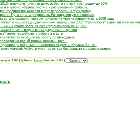
 2013г планирует снизить долю асбеста в структуре продаж до 50%
ься в кризис: «Ураласбест» в 7 раз увеличил прибыль.
ее предприятие Асбеста могут перевести на трехдневку
просит Путина ратифицировать Роттердамскую конвенцию
 квартале сохранил чистую прибыль на уровне января-марта 2008 года
 области нашло еще одну причину, мешавшую ОАО "Ураласбест" выйти на полную мо
ь ОАО «Ураласбест» за 2008 год снизилась на 10,29%
раласбеста» выходят из вынужденных отпусков
ст" может возобновить работу в марте
Ураласбест» перешло на работу по выходным.
ереходит на новый график работы. Пока...
поручение разобраться с положением дел на «Ураласбесте».
тысяч жителей Асбеста могут остаться без средств к существованию
смотров: 1390 | Добавил:
Admin
| Рейтинг: 0.0/0 |
вость