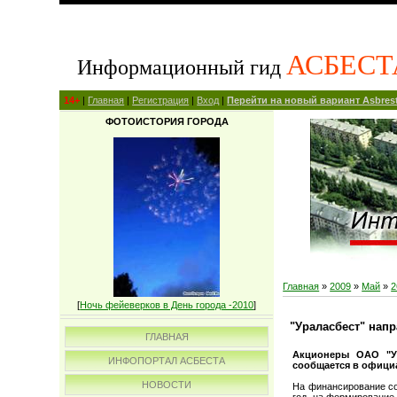
АСБЕСТ
Информационный гид
14+
|
Главная
|
Регистрация
|
Вход
|
Перейти на новый вариант Asbrest
ФОТОИСТОРИЯ ГОРОДА
Главная
»
2009
»
Май
»
2
[
Ночь фейеверков в День города -2010
]
"Ураласбест" напр
ГЛАВНАЯ
Акционеры ОАО "Ур
ИНФОПОРТАЛ АСБЕСТА
сообщается в офици
НОВОСТИ
На финансирование со
год, на формирование