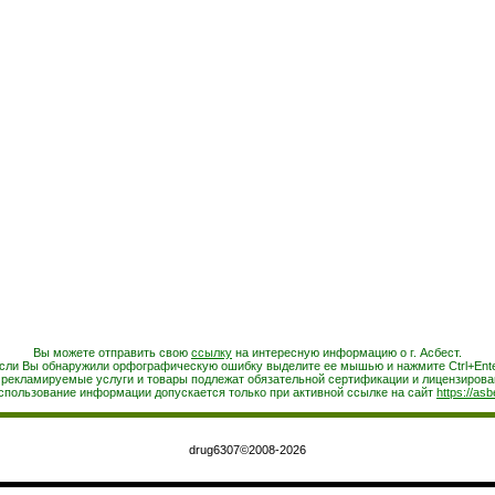
Вы можете отправить свою
ссылку
на интересную информацию о г. Асбест.
сли Вы обнаружили орфографическую ошибку выделите ее мышью и нажмите Ctrl+Ente
 рекламируемые услуги и товары подлежат обязательной сертификации и лицензирова
спользование информации допускается только при активной ссылке на сайт
https://asb
drug6307©2008-2026