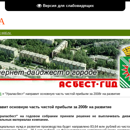
Версия для слабовидящих
А
-gid.ru
6
» "Ураласбест" направит основную часть чистой прибыли за 2008г на развитие
авит основную часть чистой прибыли за 2008г на развитие
аласбест" на годовом собрании приняли решение не выплачивать диви
альных материалах компании.
циальных нужд и развитие производства будет направлено 83,64 млн рублей из чист
 резервного фонда - 20,1 млн рублей, на финансирование капвложений сверх амортиз