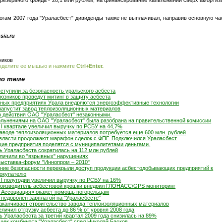
тогам 2007 года "Ураласбест" дивиденды также не выплачивал, направив основную ча
ssia.ru
ников
ыделите ее мышью и нажмите
Ctrl+Enter.
по теме
тупили за безопасность уральского асбеста
юзников проведут митинг в защиту асбеста
ых предприятиях Урала внедряются энергоэффективные технологии
запустит завод теплоизоляционных материалов
 действия ОАО "Ураласбест" незаконными.
ольнениями на ОАО "Ураласбест" была разобрана на правительственной комиссии
 I квартале увеличил выручку по РСБУ на 44,7%
заводе теплоизоляционных материалов потребуется еще 600 млн. рублей
власти продолжают марафон сделок с ФПГ. Подключился Ураласбест
ие предприятия поделятся с муниципалитетами деньгами.
ь Ураласбеста сократилась на 112 млн рублей
уличили во "взрывных" нарушениях
ыставка-форум "Иннопром – 2010"
ние безопасности перекрыли доступ продукции асбестодобывающих предприятий к
окупателю
 I полугодии увеличил выручку по РСБУ на 16%
оизводитель асбестовой крошки внедрил ГЛОНАСС/GPS мониторинг
 Ассоциация» окажет помощь погорельцам
 недоволен зарплатой на "Ураласбесте"
заканчивает строительство завода теплоизоляционных материалов
личил отгрузку асбеста до 86 % от уровня 2008 года
 Ураласбеста за третий квартал 2009 года снизилась на 89%
шек комбината "Ураласбест" спел Николай Басков.