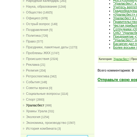
Народный календарь
[283]
"Ураласбест" к
Наука, образование
[1244]
Учитесь вертет
Градообразующ
Общество
[14925]
«Ураласбест» 
Официоз
Ураласбест в I
[978]
Правительство
Острый вопрос
[149]
Чистая прибыл
Сотрудники «У
Поздравления
[5]
ОАО "Ураласбе
Политика
[726]
Предприятие «
"Ураласбест" п
Право
[577]
Басаргин дал 
Праздники, памятные даты
Более восьми 
[1273]
Проблемы ЖКХ
[1747]
Проиcшествия
[2324]
Категория:
Ураласбест
| Про
Реклама
[21]
Всего комментариев:
0
Религия
[204]
Ретроспектива
[342]
Отправьте свою но
События
[148]
Советы врача
[0]
Социальные вопросы
[1114]
Спорт
[2693]
Ураласбест
[998]
Храмы Урала
[311]
Экология
[1254]
Экономика, производство
[1567]
История комбината
[3]