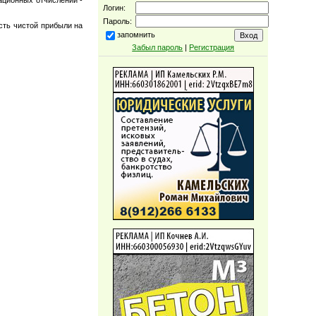
Логин:
Пароль:
сть чистой прибыли на
запомнить
Забыл пароль
|
Регистрация