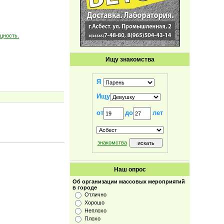
щность.
Ищу знакомства
Я
Ищу
от
до
лет
знакомства
Наш опрос
Об организации массовых мероприятий
в городе
Отлично
Хорошо
Неплохо
Плохо