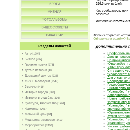
256,3 млн рублей.
БЛОГИ
Как сообщалось, по и
МНЕНИЯ
развитие.
ФОТОАЛЬБОМЫ
Источник:
interfax-ru
ВИДЕОСЮЖЕТЫ
Фото из открытых источ
ВАКАНСИИ
Обнаружили ошибку? В
Дополнительно 
Разделы новостей
Профсоюзы выс
Авто
[1694]
Двести профсо
Бизнес
[937]
На примышленн
«Ураласбест» 
Громкие имена
[273]
УФАС признало
Дата в истории
[10]
Ситуация с ув
"Ураласбест" в
Домашний доктор
[228]
Для открытия 
Жизнь молодежи
Свердловские 
[2547]
Градообразующ
Земляки
[456]
Чистая прибыл
"Ураласбест" 
История города
[690]
Завершилась в
История в судьбах
[236]
Новые требова
зарубежному п
Культура, творчество
[1261]
"Ураласбест" в
Криминал
Крупнейший пр
[2067]
«Хризотиловая
Любимый край
[84]
Жуков остался
"Ураласбест" 
Медицина, здоровье
[2410]
Ураласбест уве
Мероприятия
[2400]
Чистая прибыль
Для супербабу