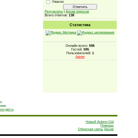
Ужасно
Результаты
|
Архив опросов
Всего ответов:
138
Статистика
Онлайн всего:
596
Гостей:
595
Пользователей:
1
Admin
r.
нию.
est-gid.ru
Новый Asbest Gid
Помощь
Обратная связь
Архив