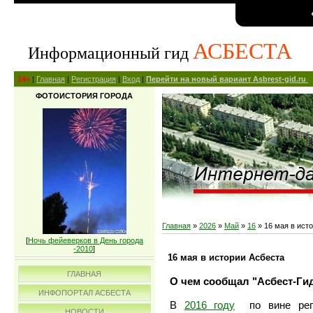
АСБЕСТА
Информационный гид
14+
|
Главная
|
Регистрация
|
Вход
|
Перейти на новый вариант Asbrest-gid.ru
ФОТОИСТОРИЯ ГОРОДА
Главная
»
2026
»
Май
»
16
» 16 мая в ист
[
Ночь фейеверков в День города
-2010
]
16 мая в истории Асбеста
ГЛАВНАЯ
О чем сообщал "Асбест-Гид
ИНФОПОРТАЛ АСБЕСТА
В
2016 году
по вине реги
НОВОСТИ