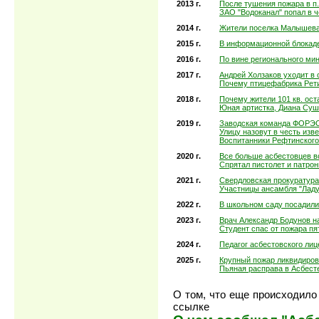
2013 г.
После тушения пожара в п
ЗАО "Водоканал" попал в 
2014 г.
Жители поселка Малышева 
2015 г.
В информационной блокаде
2016 г.
По вине регионального ми
2017 г.
Андрей Холзаков уходит в 
Почему птицефабрика Рет
2018 г.
Почему жители 101 кв. ос
Юная артистка, Диана Суш
2019 г.
Заводская команда ФОРЭС
Улицу назовут в честь изв
Воспитанники Рефтинского
2020 г.
Все больше асбестовцев в
Спрятал пистолет и патро
2021 г.
Свердловская прокуратура
Участницы ансамбля "Ладу
2022 г.
В школьном саду посадили
2023 г.
Врач Александр Бодунов н
Студент спас от пожара п
2024 г.
Педагог асбестовского ли
2025 г.
Крупный пожар ликвидиров
Пьяная расправа в Асбесте
О том, что еще происходило 
ссылке